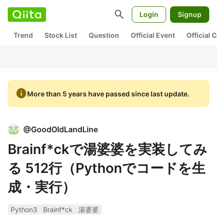
search
Login
Signup
Trend
Stock List
Question
Official Event
Official
info
More than 5 years have passed since last update.
@
GoodOldLandLine
Brainf*ckで湯婆婆を実装してみ
る 512行（Pythonでコードを生
成・実行）
Python3
Brainf*ck
湯婆婆