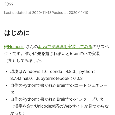
22
Last updated at
2020-11-13
Posted at
2020-11-10
はじめに
@Nemesis
さんの
Javaで湯婆婆を実装してみる
のリスペ
クトです。誰かに先を越されまいとBrainf*ckで実装
（笑）してみました。
環境はWindows 10、conda : 4.8.3、python :
3.7.4.final.0、Jupyternotebook : 6.0.3
自作のPythonで書かれたBrainf*ckコードジェネレー
タ
自作のPythonで書かれたBrainf*ckインタープリタ
（漢字を含むUnicode対応のWebサイトが見つからな
かった）