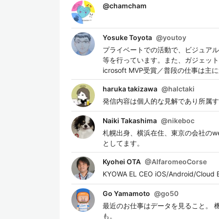
@
chamcham
Yosuke Toyota
@
youtoy
プライベートでの活動で、ビジュアル
等を行っています。また、ガジェット
icrosoft MVP受賞／普段の仕事は
haruka takizawa
@
halctaki
発信内容は個人的な見解であり所属す
Naiki Takashima
@
nikeboc
札幌出身、横浜在住、東京の会社のwebエン
としてます。
Kyohei OTA
@
AlfaromeoCorse
KYOWA EL CEO iOS/Android/Cloud E
Go Yamamoto
@
go50
最近のお仕事はデータを見ること。 機
も。