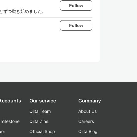
Follow
っとずつ動き始めました。
Follow
 Accounts
Our service
Company
Qiita Team
About Us
_milestone
Qiita Zine
Careers
poi
Official Shop
Qiita Blog