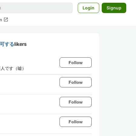
Login
Signup
open_in_new
m
許可する
likers
Follow
芸人です（嘘）
Follow
Follow
Follow