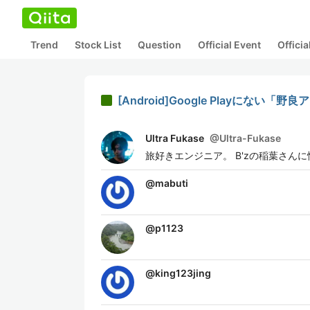
Trend
Stock List
Question
Official Event
Offici
[Android]Google Play
Ultra Fukase
@
Ultra-Fukase
旅好きエンジニア。 B'zの稲葉さん
@
mabuti
@
p1123
@
king123jing