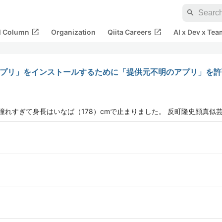
search
open_in_new
open_in_new
al Column
Organization
Qiita Careers
AI x Dev x Tea
にない「野良アプリ」をインストールするために「提供元不明のアプリ」を
に憧れすぎて身長はいなば（178）cmで止まりました。 反町隆史顔真似