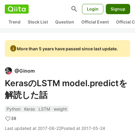
search
Login
Signup
Trend
Stock List
Question
Official Event
Official
info
More than 5 years have passed since last update.
@
Ginom
KerasのLSTM model.predictを
解読した話
Python
Keras
LSTM
weight
39
Last updated at
2017-06-22
Posted at
2017-05-24