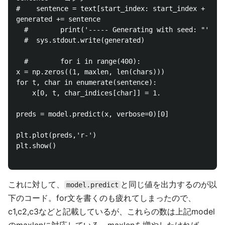
#    sentence = text[start_index: start_index + maxl
generated += sentence

  #        print('----- Generating with seed: "' + s
  #  sys.stdout.write(generated)

  #        for i in range(400):

x = np.zeros((1, maxlen, len(chars)))

for t, char in enumerate(sentence):

    x[0, t, char_indices[char]] = 1.

preds = model.predict(x, verbose=0)[0]

plt.plot(preds,'r-')

plt.show()

これに対して、
と同じ値を出力するのが以
model.predict
下のコード。for文を書くのも疲れてしまったので、
c1,c2,c3などと記載しているが、これらの数は上記model