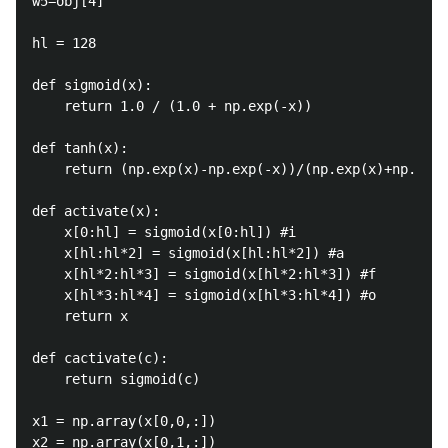
w5=obj[4]

hl = 128

def sigmoid(x):

    return 1.0 / (1.0 + np.exp(-x))

def tanh(x):

    return (np.exp(x)-np.exp(-x))/(np.exp(x)+np.exp(
def activate(x):

    x[0:hl] = sigmoid(x[0:hl]) #i

    x[hl:hl*2] = sigmoid(x[hl:hl*2]) #a

    x[hl*2:hl*3] = sigmoid(x[hl*2:hl*3]) #f

    x[hl*3:hl*4] = sigmoid(x[hl*3:hl*4]) #o

    return x

def cactivate(c):

    return sigmoid(c)

x1 = np.array(x[0,0,:])

x2 = np.array(x[0,1,:])
