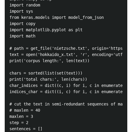
import random

import sys

from keras.models import model_from_json

import copy

import matplotlib.pyplot as plt

import math

# path = get_file('nietzsche.txt', origin='https://s
text = open('hokkaido_x.txt', 'r', encoding='utf8').
print('corpus length:', len(text))

chars = sorted(list(set(text)))

print('total chars:', len(chars))

char_indices = dict((c, i) for i, c in enumerate(cha
indices_char = dict((i, c) for i, c in enumerate(cha
# cut the text in semi-redundant sequences of maxlen
# maxlen = 40

maxlen = 3

step = 2

sentences = []
