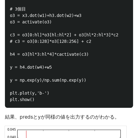
# 3個目

o3 = x3.dot(w1)+h3.dot(w2)+w3

o3 = activate(o3)

c3 = o3[0:hl]*o3[hl:hl*2] + o3[hl*2:hl*3]*c2

# c3 = o3[0:128]*o3[128:256] + c2

h4 = o3[hl*3:hl*4]*cactivate(c3)

y = h4.dot(w4)+w5

y = np.exp(y)/np.sum(np.exp(y))

plt.plot(y,'b-')

結果、predsとyが同様の値を出力するのがわかる。