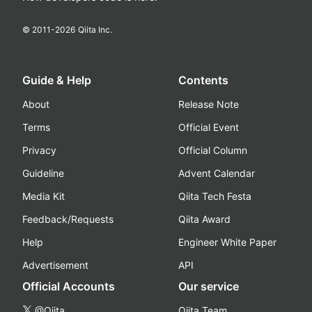
© 2011-
2026
Qiita Inc.
Guide & Help
Contents
About
Release Note
Terms
Official Event
Privacy
Official Column
Guideline
Advent Calendar
Media Kit
Qiita Tech Festa
Feedback/Requests
Qiita Award
Help
Engineer White Paper
Advertisement
API
Official Accounts
Our service
@Qiita
Qiita Team