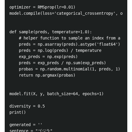
optimizer = RMSprop(lr=0.01)

model.compile(loss='categorical_crossentropy', optim
def sample(preds, temperature=1.0):

    # helper function to sample an index from a prob
    preds = np.asarray(preds).astype('float64')

    preds = np.log(preds) / temperature

    exp_preds = np.exp(preds)

    preds = exp_preds / np.sum(exp_preds)

    probas = np.random.multinomial(1, preds, 1)

    return np.argmax(probas)

model.fit(X, y, batch_size=64, epochs=1)

diversity = 0.5

print()

generated = ''

sentence = "ゴジラ"
