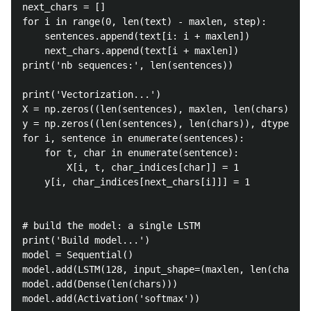
next_chars = []

for i in range(0, len(text) - maxlen, step):

    sentences.append(text[i: i + maxlen])

    next_chars.append(text[i + maxlen])

print('nb sequences:', len(sentences))

print('Vectorization...')

X = np.zeros((len(sentences), maxlen, len(chars)), d
y = np.zeros((len(sentences), len(chars)), dtype=np.
for i, sentence in enumerate(sentences):

    for t, char in enumerate(sentence):

        X[i, t, char_indices[char]] = 1

    y[i, char_indices[next_chars[i]]] = 1

# build the model: a single LSTM

print('Build model...')

model = Sequential()

model.add(LSTM(128, input_shape=(maxlen, len(chars))
model.add(Dense(len(chars)))

model.add(Activation('softmax'))
