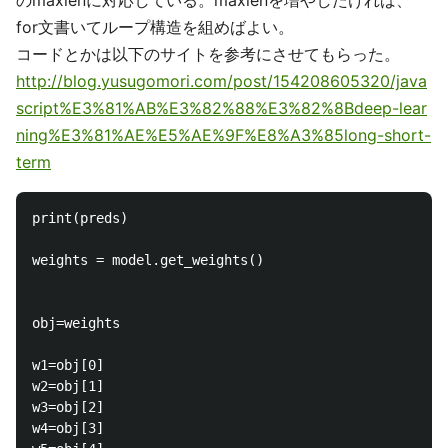
のmaxlenに対応している。maxlenを増やしたければ、
for文書いてループ構造を組めばよい。
コードとかは以下のサイトを参考にさせてもらった。
http://blog.yusugomori.com/post/154208605320/java
script%E3%81%AB%E3%82%88%E3%82%8Bdeep-lear
ning%E3%81%AE%E5%AE%9F%E8%A3%85long-short-
term
print(preds)

weights = model.get_weights()

obj=weights                       

w1=obj[0]

w2=obj[1]

w3=obj[2]

w4=obj[3]
