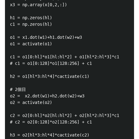
x3 = np.array(x[0,2,:])

h1 = np.zeros(hl)

c1 = np.zeros(hl)

o1 = x1.dot(w1)+h1.dot(w2)+w3

o1 = activate(o1)

c1 = o1[0:hl]*o1[hl:hl*2] + o1[hl*2:hl*3]*c1

# c1 = o1[0:128]*o1[128:256] + c1

h2 = o1[hl*3:hl*4]*cactivate(c1)

# 2個目

o2 =  x2.dot(w1)+h2.dot(w2)+w3

o2 = activate(o2)

c2 = o2[0:hl]*o2[hl:hl*2] + o2[hl*2:hl*3]*c1

# c2 = o2[0:128]*o2[128:256] + c1

h3 = o2[hl*3:hl*4]*cactivate(c2)
