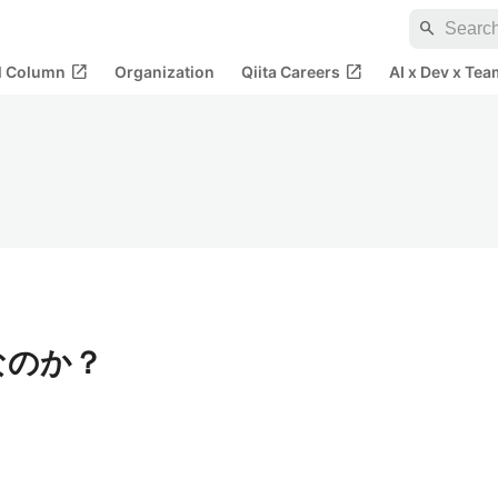
search
open_in_new
open_in_new
al Column
Organization
Qiita Careers
AI x Dev x Tea
なのか？