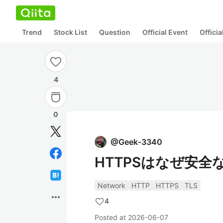
Trend
Stock List
Question
Official Event
Offici
4
0
@
Geek-3340
HTTPSはなぜ安全
Network
HTTP
HTTPS
TLS
more_horiz
4
Posted at
2026-06-07