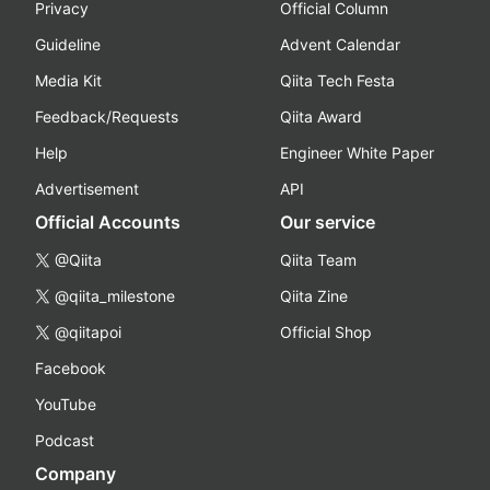
Privacy
Official Column
Guideline
Advent Calendar
Media Kit
Qiita Tech Festa
Feedback/Requests
Qiita Award
Help
Engineer White Paper
Advertisement
API
Official Accounts
Our service
@Qiita
Qiita Team
@qiita_milestone
Qiita Zine
@qiitapoi
Official Shop
Facebook
YouTube
Podcast
Company