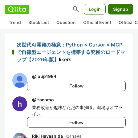
search
Login
Signup
Trend
Stock List
Question
Official Event
Official
次世代AI開発の極意：Python × Cursor × MCP
で自律型エージェントを構築する究極のロードマ
ップ【2026年版】
likers
@
loup1984
Follow
@
Hacomo
業務改善が趣味なただの事務職。職場はオフラ
イン。
Follow
Riki Hayashida
@
rhaya