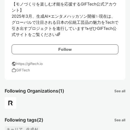
【モノづくりを楽しむ才能を応援するGIFTech公式アカウ
ント】

2025年3月、生成AI×エンタメハッカソン開催✨現在は、
グローバルで注目される日本の伝統工芸品の魅力をTechで
引き出すプロジェクトを進行しています🦄ぜひGIFTech公
式サイトをご覧ください🌈
Follow
public
https://giftech.io
work
GIFTech
Following Organizations
(1)
See all
Following tags
(2)
See all
キャリア
生成AI