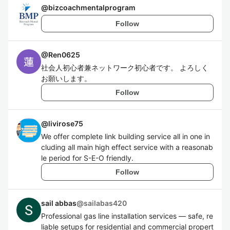
@
bizcoachmentalprogram
Follow
@
Ren0625
社会人初心者兼ネットワーク初心者です。 よろしく
お願いします。
Follow
@
livirose75
We offer complete link building service all in one in
cluding all main high effect service with a reasonab
le period for S-E-O friendly.
Follow
sail abbas
@
sailabas420
Professional gas line installation services — safe, re
liable setups for residential and commercial propert