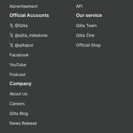
Advertisement
API
Official Accounts
Our service
@Qiita
Qiita Team
@qiita_milestone
Qiita Zine
@qiitapoi
Official Shop
Facebook
YouTube
Podcast
Company
About Us
Careers
Qiita Blog
News Release