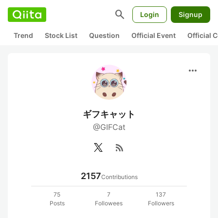
search
Login
Signup
Trend
Stock List
Question
Official Event
Official
more_horiz
ギフキャット
@GIFCat
rss_feed
2157
Contributions
75
7
137
Posts
Followees
Followers