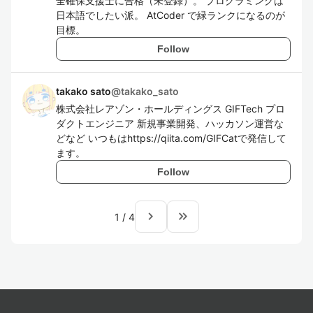
全確保支援士に合格（未登録）。 プログラミングは
日本語でしたい派。 AtCoder で緑ランクになるのが
目標。
Follow
takako sato
@
takako_sato
株式会社レアゾン・ホールディングス GIFTech プロ
ダクトエンジニア 新規事業開発、ハッカソン運営な
どなど いつもはhttps://qiita.com/GIFCatで発信して
ます。
Follow
navigate_next
keyboard_double_arrow_right
1
/
4