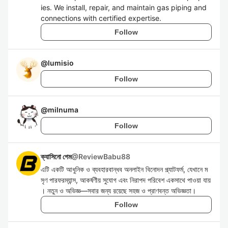
ies. We install, repair, and maintain gas piping and
connections with certified expertise.
Follow
@
lumisio
Follow
@
milnuma
Follow
ক্যাসিনো গেম
@
ReviewBabu88
এটি একটি আধুনিক ও ব্যবহারবান্ধব অনলাইন বিনোদন প্ল্যাটফর্ম, যেখানে ম
সৃণ পারফরম্যান্স, আকর্ষণীয় সুযোগ এবং নিরাপদ পরিবেশ একসাথে পাওয়া যায়
। নতুন ও অভিজ্ঞ—সবার জন্য রয়েছে সহজ ও প্রাণবন্ত অভিজ্ঞতা।
Follow