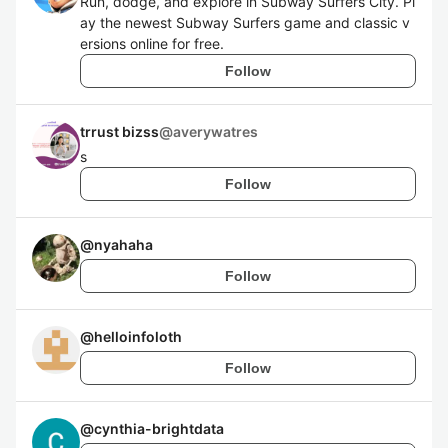
Run, dodge, and explore in Subway Surfers City. Pl
ay the newest Subway Surfers game and classic v
ersions online for free.
Follow
trrust bizss
@
averywatres
s
Follow
@
nyahaha
Follow
@
helloinfoloth
Follow
@
cynthia-brightdata