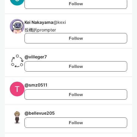
Follow
Kei Nakayama
@
kexi
投機的prompter
Follow
@
villeger7
Follow
@
smz0511
Follow
@
bellevue205
Follow