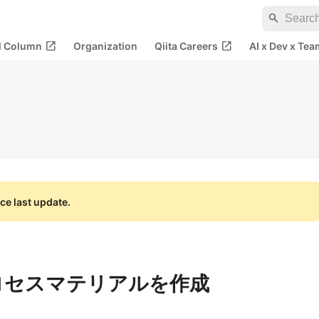
search
open_in_new
open_in_new
al Column
Organization
Qiita Careers
AI x Dev x Tea
ce last update.
プロセスマテリアルを作成