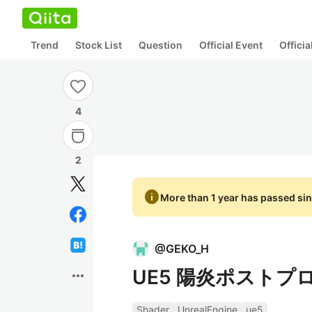
Trend
Stock List
Question
Official Event
Offici
4
2
info
More than 1 year has passed sin
@
GEKO_H
UE5 陽炎ポスト
more_horiz
Shader
UnrealEngine
ue5