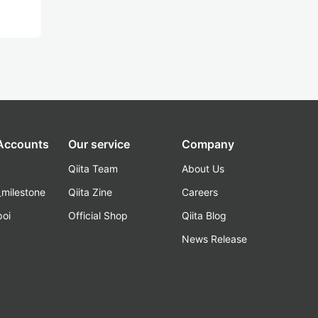
 Accounts
Our service
Company
Qiita Team
About Us
_milestone
Qiita Zine
Careers
poi
Official Shop
Qiita Blog
k
News Release