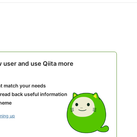
w user and use Qiita more
hat match your needs
 read back useful information
theme
gning up