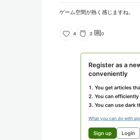
ゲーム空間が熱く感じますね。
comment
2
0
4
Register as a ne
conveniently
You get articles t
You can efficiently
You can use dark 
What you can do with si
Sign up
Login