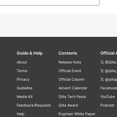
Guide & Help
Contents
Official
About
Release Note
@Qiita
Terms
Official Event
@qiita
Privacy
Official Column
@qiita
Guideline
Advent Calendar
Faceboo
Media Kit
Qiita Tech Festa
YouTube
Feedback/Requests
Qiita Award
Podcast
Help
Engineer White Paper