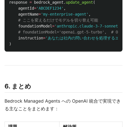
response
=
bedrock_agent
.
update_agent
(
agentId
=
'
ABCDEF1234
'
,
agentName
=
'
my-enterprise-agent
'
,
foundationModel
=
'
anthropic.claude-3-7-sonnet-202
instruction
=
'
あなたは社内の問い合わせを処理するエージ
)
6. まとめ
Bedrock Managed Agents への OpenAI 統合で実現でき
る主なことをまとめます：
課題
解決策