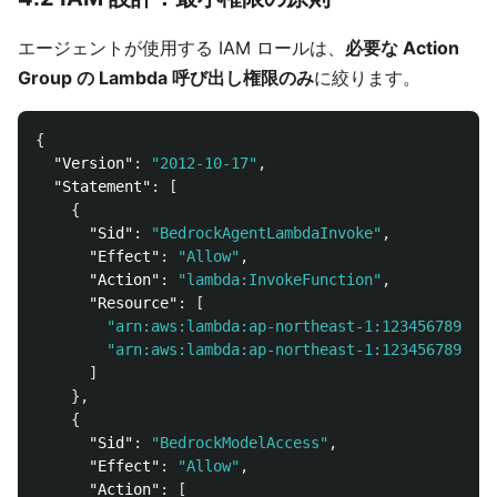
エージェントが使用する IAM ロールは、
必要な Action
Group の Lambda 呼び出し権限のみ
に絞ります。
{
"Version"
:
"2012-10-17"
,
"Statement"
:
[
{
"Sid"
:
"BedrockAgentLambdaInvoke"
,
"Effect"
:
"Allow"
,
"Action"
:
"lambda:InvokeFunction"
,
"Resource"
:
[
"arn:aws:lambda:ap-northeast-1:123456789012:
"arn:aws:lambda:ap-northeast-1:123456789012:
]
},
{
"Sid"
:
"BedrockModelAccess"
,
"Effect"
:
"Allow"
,
"Action"
:
[