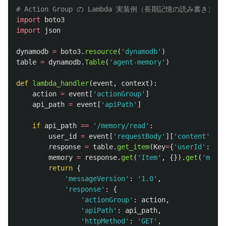
import
boto3
import
json
dynamodb
=
boto3
.
resource
(
'
dynamodb
'
)
table
=
dynamodb
.
Table
(
'
agent-memory
'
)
def
lambda_handler
(
event
,
context
):
action
=
event
[
'
actionGroup
'
]
api_path
=
event
[
'
apiPath
'
]
if
api_path
==
'
/memory/read
'
:
user_id
=
event
[
'
requestBody
'
][
'
content
'
][
'
a
response
=
table
.
get_item
(
Key
=
{
'
userId
'
:
use
memory
=
response
.
get
(
'
Item
'
,
{}).
get
(
'
memor
return
{
'
messageVersion
'
:
'
1.0
'
,
'
response
'
:
{
'
actionGroup
'
:
action
,
'
apiPath
'
:
api_path
,
'
httpMethod
'
:
'
GET
'
,