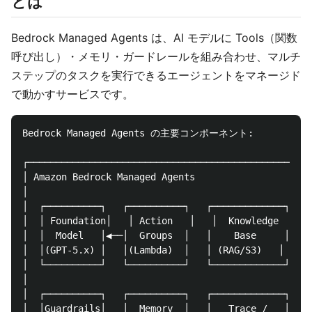
とは
Bedrock Managed Agents は、AI モデルに Tools（関数
呼び出し）・メモリ・ガードレールを組み合わせ、マルチ
ステップのタスクを実行できるエージェントをマネージド
で動かすサービスです。
Bedrock Managed Agents の主要コンポーネント:

┌─────────────────────────────────────────────────┐

│ Amazon Bedrock Managed Agents                    │

│                                                  │

│  ┌──────────┐   ┌──────────┐   ┌─────────────┐ │

│  │ Foundation│   │ Action   │   │  Knowledge  │ │

│  │  Model   │◀──│  Groups  │   │    Base     │ │

│  │(GPT-5.x) │   │(Lambda)  │   │ (RAG/S3)   │ │

│  └──────────┘   └──────────┘   └─────────────┘ │

│                                                  │

│  ┌──────────┐   ┌──────────┐   ┌─────────────┐ │

│  │Guardrails│   │  Memory  │   │   Trace /   │ │
