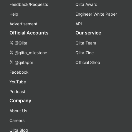
Feedback/Requests
Qiita Award
Help
Engineer White Paper
Advertisement
API
Official Accounts
Our service
@Qiita
Qiita Team
@qiita_milestone
Qiita Zine
@qiitapoi
Official Shop
Facebook
YouTube
Podcast
Company
About Us
Careers
Qiita Blog