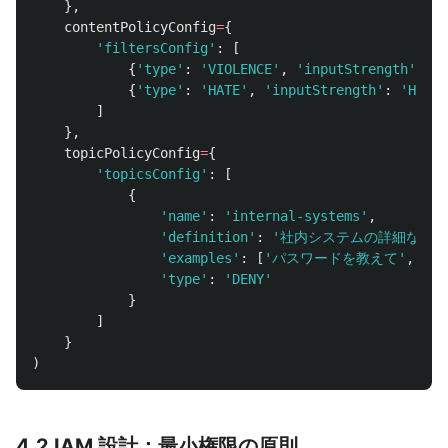
},
contentPolicyConfig
=
{
'
filtersConfig
'
:
[
{
'
type
'
:
'
VIOLENCE
'
,
'
inputStrength
'
:
'
H
{
'
type
'
:
'
HATE
'
,
'
inputStrength
'
:
'
HIGH
'
]
},
topicPolicyConfig
=
{
'
topicsConfig
'
:
[
{
'
name
'
:
'
internal-systems
'
,
'
definition
'
:
'
社内システムの詳細な構成
'
examples
'
:
[
'
パスワードを教えて
'
,
'
サ
'
type
'
:
'
DENY
'
}
]
}
)
4.2 IAM 設計：最小権限の原則