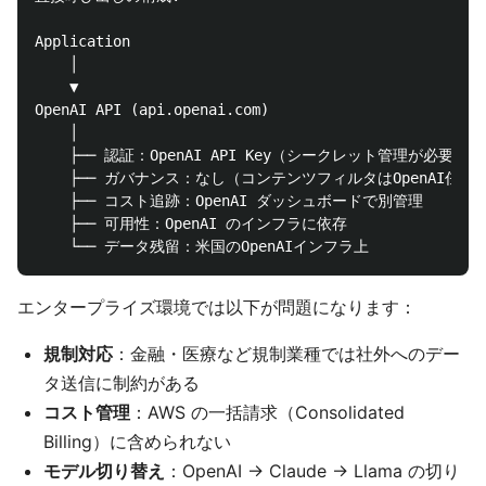
Application

    │

    ▼

OpenAI API (api.openai.com)

    │

    ├── 認証：OpenAI API Key（シークレット管理が必要）

    ├── ガバナンス：なし（コンテンツフィルタはOpenAI任せ）
    ├── コスト追跡：OpenAI ダッシュボードで別管理

    ├── 可用性：OpenAI のインフラに依存

エンタープライズ環境では以下が問題になります：
規制対応
：金融・医療など規制業種では社外へのデー
タ送信に制約がある
コスト管理
：AWS の一括請求（Consolidated
Billing）に含められない
モデル切り替え
：OpenAI → Claude → Llama の切り