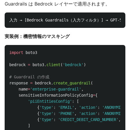
Guardrails は Bedrock レイヤーで適用されます。
実装例：機密情報のマスキング
import
boto3
bedrock
=
boto3
.
client
(
'
bedrock
'
)
response
=
bedrock
.
create_guardrail
(
name
=
'
enterprise-guardrail
'
,
sensitiveInformationPolicyConfig
=
{
'
piiEntitiesConfig
'
:
[
{
'
type
'
:
'
EMAIL
'
,
'
action
'
:
'
ANONYMIZE
'
}
{
'
type
'
:
'
PHONE
'
,
'
action
'
:
'
ANONYMIZE
'
}
{
'
type
'
:
'
CREDIT_DEBIT_CARD_NUMBER
'
,
'
ac
]