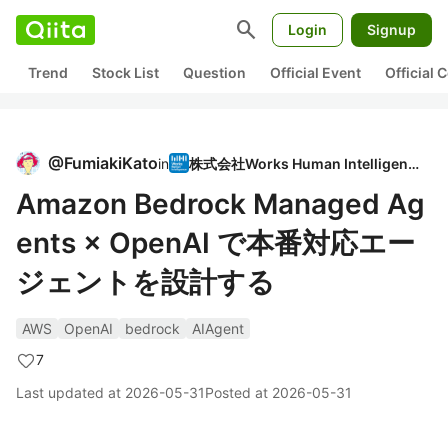
search
Login
Signup
Trend
Stock List
Question
Official Event
Official
@
FumiakiKato
in
株式会社Works Human Intelligence
Amazon Bedrock Managed Ag
ents × OpenAI で本番対応エー
ジェントを設計する
AWS
OpenAI
bedrock
AIAgent
7
Last updated at
2026-05-31
Posted at
2026-05-31