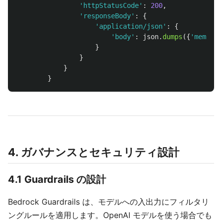
'
httpStatusCode
'
:
200
,
'
responseBody
'
:
{
'
application/json
'
:
{
'
body
'
:
json
.
dumps
({
'
memory
'
}
}
}
}
4. ガバナンスとセキュリティ設計
4.1 Guardrails の設計
Bedrock Guardrails は、モデルへの入出力にフィルタリ
ングルールを適用します。OpenAI モデルを使う場合でも