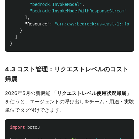
"bedrock:InvokeModel"
,
"bedrock:InvokeModelWithResponseStream"
],
"Resource"
:
"arn:aws:bedrock:us-east-1::founda
}
]
}
4.3 コスト管理：リクエストレベルのコスト
帰属
2026年5月の新機能
「リクエストレベル使用状況帰属」
を使うと、エージェントの呼び出しをチーム・用途・実験
単位でタグ付けできます。
import
boto3