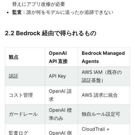
替えにアプリ改修が必要
監査
：誰が何をモデルに送ったか追跡できない
2.2 Bedrock 経由で得られるもの
OpenAI
Bedrock Managed
観点
API 直接
Agents
AWS IAM（既存の
認証
API Key
認証基盤）
OpenAI 請
コスト管理
AWS 請求に統合
求
OpenAI 標
ガードレール
独自ルール設定可
準のみ
CloudTrail +
監査ログ
OpenAI 側