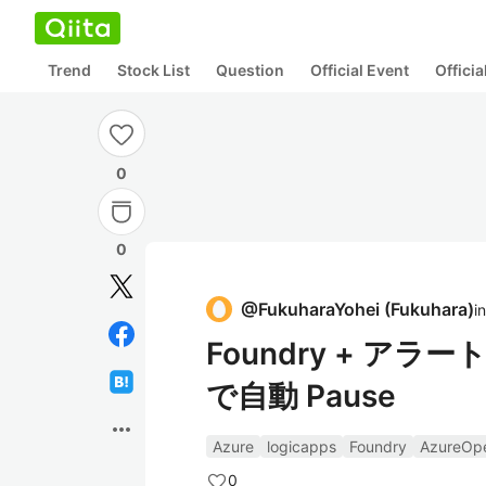
Trend
Stock List
Question
Official Event
Offici
0
0
@
FukuharaYohei
(
Fukuhara
)
in
Foundry + アラート 
で自動 Pause
more_horiz
Azure
logicapps
Foundry
AzureOp
0