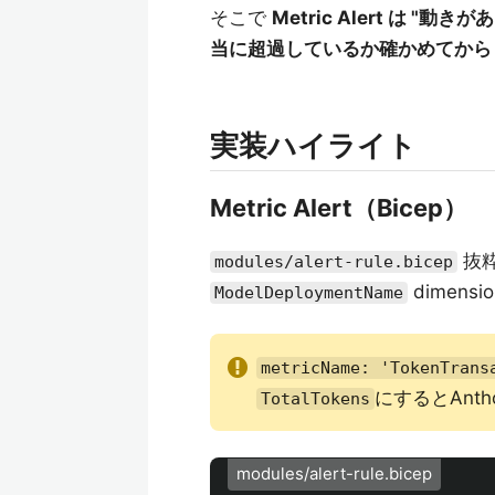
そこで
Metric Alert は "動き
当に超過しているか確かめてから P
実装ハイライト
Metric Alert（Bicep）
抜
modules/alert-rule.bicep
dimens
ModelDeploymentName
metricName: 'TokenTrans
にするとAnt
TotalTokens
modules/alert-rule.bicep