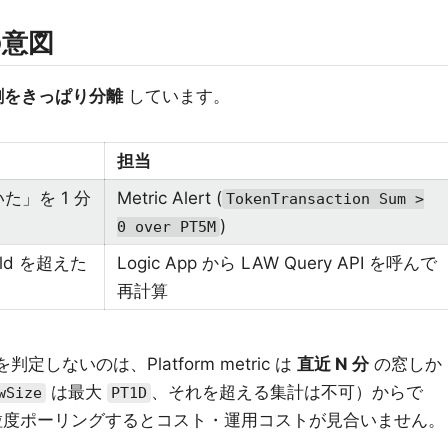
の意図
割をきっぱり分離
しています。
担当
いた」を 1 分
Metric Alert (
TokenTransaction Sum >
)
0 over PT5M
old を超えた
Logic App から LAW Query API を呼んで
再計算
を判定しないのは、Platform metric は
直近 N 分
の窓しか
は最大
、それを超える集計は不可）からで
wSize
PT1D
で 1 分粒度ポーリングするとコスト・運用コストが見合いません。