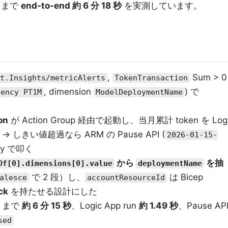
完了まで
end-to-end 約 6 分 18 秒
を実測しています。
,
Sum > 0
t.Insights/metricAlerts
TokenTransaction
, dimension
) で
uency PT1M
ModelDeploymentName
on
が Action Group 経由で起動し、当月累計 token を Log
計算 → しきい値超過なら ARM の Pause API (
2026-01-15-
ity で叩く
から
を抽
Of[0].dimensions[0].value
deploymentName
で 2 段）し、
は Bicep
alesce
accountResourceId
ck
を持たせる設計にした
ed まで
約 6 分 15 秒
、Logic App run
約 1.49 秒
、Pause AP
sed