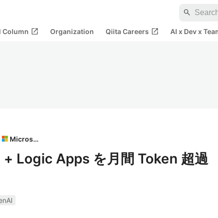
search
open_in_new
open_in_new
al Column
Organization
Qiita Careers
AI x Dev x Tea
Microsoft
+ Logic Apps を月間 Token 超過
enAI