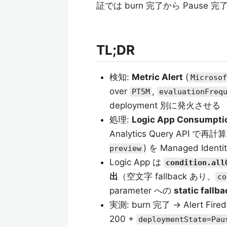
証では burn 完了から Pause 
TL;DR
検知:
Metric Alert
(
Microsof
over
,
PT5M
evaluationFreq
deployment 別に発火させる
処理:
Logic App Consumpti
Analytics Query API で再
) を Managed Ident
preview
Logic App は
condition.all
出
（空文字 fallback あり、
co
parameter への
static fallba
実測: burn 完了 → Alert Fir
200 +
deploymentState=Pau