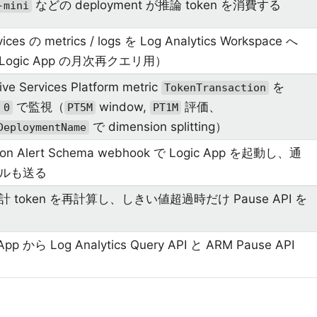
などの deployment が推論 token を消費する
-mini
vices の metrics / logs を Log Analytics Workspace へ
ogic App の月次再クエリ用）
ive Services Platform metric
を
TokenTransaction
で監視（
window,
評価、
 0
PT5M
PT1M
で dimension splitting）
DeploymentName
n Alert Schema webhook で Logic App を起動し、通
ルも送る
 token を再計算し、しきい値超過時だけ Pause API を
 App から Log Analytics Query API と ARM Pause API