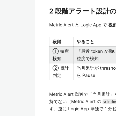
2 段階アラート設計
Metric Alert と Logic App で
役
段階
やること
① 短窓
「最近 token が動
検知
粒度で検知
② 累計
当月累計が thresh
判定
ら Pause
Metric Alert 単独で「当月累計」
持てない（Metric Alert の
windo
す。逆に Logic App 単独