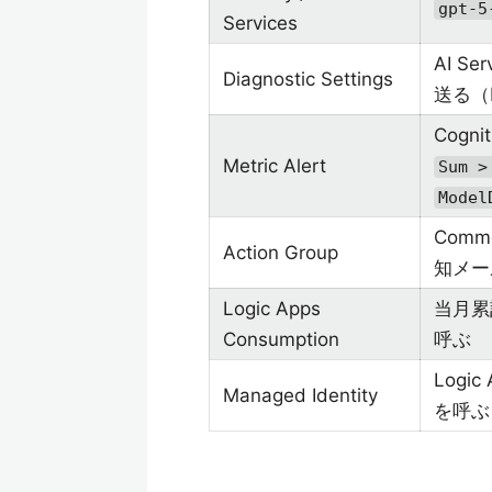
gpt-5
Services
AI Ser
Diagnostic Settings
送る（L
Cognit
Metric Alert
Sum >
Model
Commo
Action Group
知メー
Logic Apps
当月累計
Consumption
呼ぶ
Logic
Managed Identity
を呼ぶ