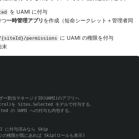
を UAMI に付与
ted
持つ
一時管理アプリ
を作成（短命シークレット＋管理者同
に UAMI の権限を付与
/{siteId}/permissions
始末
ユーザー割当マネージドID(UAMI)のアプリへ
ntrol)を Sites.Selected モデルで付与する。
lected の UAMI への付与も内包する。
UAMI に付与済みなら Skip
プリの権限が既にあれば Skip(ロールも表示)