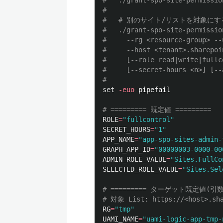
#   ./grant-spo-site-permissio
#
#   # 別のサイト/リストを対象に
#   ./grant-spo-site-permissio
#     --rg <resource-group> --
#     --host <tenant>.sharepoi
#     [--role read|write|fullc
#     [--secret-hours <n>] [--
#
set
-euo
 pipefail

# ========= 既定値 =========
ROLE
=
"fullcontrol"
SECRET_HOURS
=
"1"
APP_NAME
=
"app-spo-sites-admin-
GRAPH_APP_ID
=
"00000003-0000-00
ADMIN_ROLE_VALUE
=
"Sites.FullCo
SELECTED_ROLE_VALUE
=
"Sites.Sel
# ========= ターゲット既定値(引数
# 対象 List: https://<host>.sha
RG
=
"tmp"
UAMI_NAME
=
"uami-logic-app-tmp-