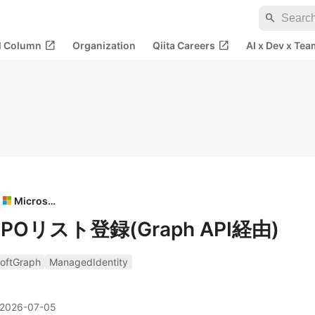
search
open_in_new
open_in_new
al Column
Organization
Qiita Careers
AI x Dev x Tea
Microsoft
でSPOリスト登録(Graph API経由)
softGraph
ManagedIdentity
2026-07-05