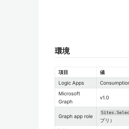
環境
項目
値
Logic Apps
Consumptio
Microsoft
v1.0
Graph
Sites.Sele
Graph app role
プリ）