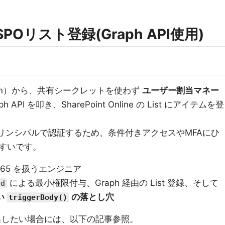
でSPOリスト登録(Graph API使用)
sumption）から、共有シークレットを使わず
ユーザー割当マネー
raph API を叩き、SharePoint Online の List にアイテムを登
ユーザプリンシパルで認証するため、条件付きアクセスやMFAにひ
すいです。
ft 365 を扱うエンジニア
による最小権限付与、Graph 経由の List 登録、そして
ed
い
の落とし穴
triggerBody()
呼び出したい場合には、以下の記事参照。