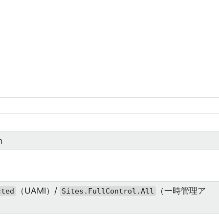
n
（UAMI）/
（一時管理ア
cted
Sites.FullControl.All