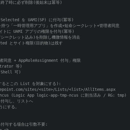
、終了時に必ず削除(後始末は冪等)
.Selected を UAMI(SP) に付与(冪等)
ol.All を持つ「一時管理用アプリ」を作成+短命シークレット+管理者同意
イトに UAMI アプリの権限を付与(冪等)
SP/シークレット込み)を削除し機微情報を消去
elected とサイト権限(目的物)は残す
意 + AppRoleAssignment 付与」権限
strator 等)
Shell 可)
るとこの List を対象にする):
epoint.com/sites/<site>/Lists/<list>/AllItems.aspx
p-ncus (Logic App logic-app-tmp-ncus に割当済み / RG: tmp)
限を付与し、リストへ
ようにする。
t)へ付与する場合は引数不要: