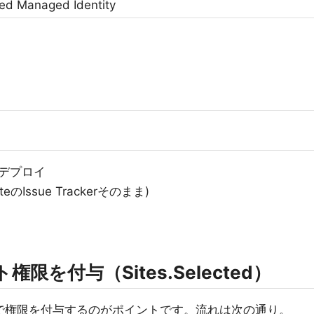
ed Managed Identity
n)のデプロイ
eのIssue Trackerそのまま)
イト権限を付与（Sites.Selected）
で権限を付与するのがポイントです。流れは次の通り。