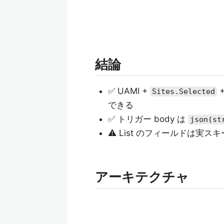
結論
✅ UAMI +
+
Sites.Selected
できる
✅ トリガー body は
json(st
⚠️ List のフィールドは
アーキテクチャ