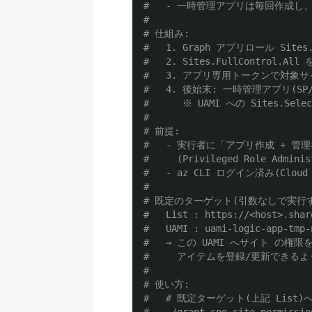
#   - 一時管理アプリは毎回作成し
#
# 仕組み:
#   1. Graph アプリロール Sites
#   2. Sites.FullContr
#   3. アプリ専用トークンで対象サ
#   4. 後始末: 一時管理アプリ(
#      ※ UAMI への Sites.S
#
# 前提:
#   - 実行者に「アプリ作成 + 管理者同
#     (Privileged Role Admini
#   - az CLI ログイン済み(Cloud 
#
# 既定のターゲット(引数なしで実行す
#   List : https://<host>.shar
#   UAMI : uami-logic-app-tm
#   → この UAMI へサイト の権
#     アイテムを登録/更新できる
#
# 使い方:
#   # 既定ターゲット(上記 Lis