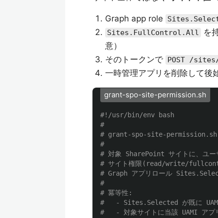
Graph app role
Sites.Selec
を
Sites.FullControl.All
意）
そのトークンで
POST /sites
一時管理アプリを削除して後
grant-spo-site-permission.sh
#!/usr/bin/env bash
#
# grant-spo-site-permission.sh
#
# 対象 SharePoint サイトに、
# サイト権限(read/write/fullco
# Graph アプリロール Sites.Se
#
# 冪等性:
#   - Sites.Selected が既に 
#   - 対象サイトに当該 UAMI ア