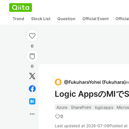
Trend
Stock List
Question
Official Event
Offici
0
0
@
FukuharaYohei
(
Fukuhara
)
in
Logic AppsのMI
Azure
SharePoint
logicapps
Micro
more_horiz
0
Last updated at
2026-07-06
Posted at