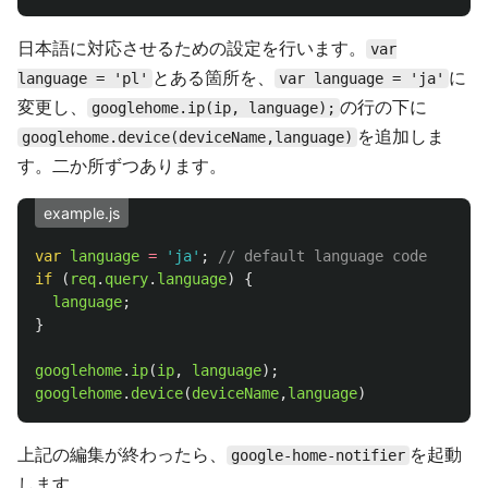
日本語に対応させるための設定を行います。
var
とある箇所を、
に
language = 'pl'
var language = 'ja'
変更し、
の行の下に
googlehome.ip(ip, language);
を追加しま
googlehome.device(deviceName,language)
す。二か所ずつあります。
example.js
var
language
=
'
ja
'
;
// default language code
if 
(
req
.
query
.
language
)
{
language
;
}
googlehome
.
ip
(
ip
,
language
);
googlehome
.
device
(
deviceName
,
language
)
上記の編集が終わったら、
を起動
google-home-notifier
します。