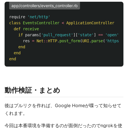
app/controllers/events_controller.rb
require
'net/http'
class
EventsController
<
ApplicationController
def
receive
if
params
[
'pull_request'
][
'state'
]
==
'open'
res
=
Net
::
HTTP
.
post_form
(
URI
.
parse
(
'https://5
end
end
end
動作検証・まとめ
後はプルリクを作れば、Google Homeが喋って知らせて
くれます。
今回は本番環境を準備するのが面倒だったのでngrokを使