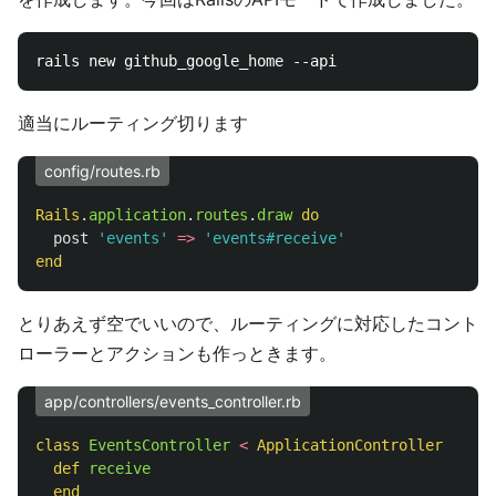
適当にルーティング切ります
config/routes.rb
Rails
.
application
.
routes
.
draw
do
post
'events'
=>
'events#receive'
end
とりあえず空でいいので、ルーティングに対応したコント
ローラーとアクションも作っときます。
app/controllers/events_controller.rb
class
EventsController
<
ApplicationController
def
receive
end