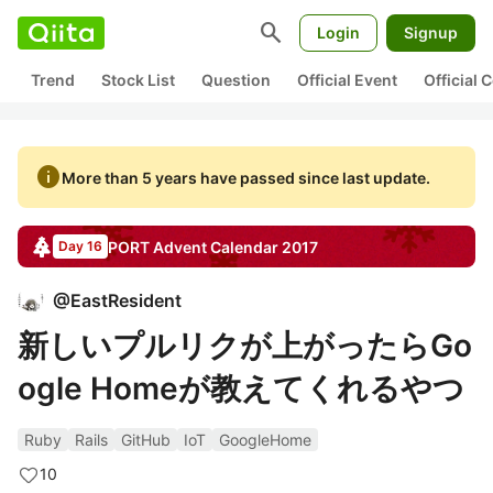
search
Login
Signup
Trend
Stock List
Question
Official Event
Official
info
More than 5 years have passed since last update.
PORT
Advent Calendar
2017
Day 16
@
EastResident
新しいプルリクが上がったらGo
ogle Homeが教えてくれるやつ
Ruby
Rails
GitHub
IoT
GoogleHome
10