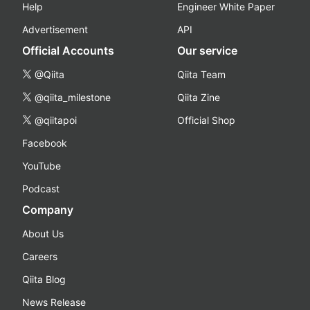
Help
Engineer White Paper
Advertisement
API
Official Accounts
Our service
@Qiita
Qiita Team
@qiita_milestone
Qiita Zine
@qiitapoi
Official Shop
Facebook
YouTube
Podcast
Company
About Us
Careers
Qiita Blog
News Release