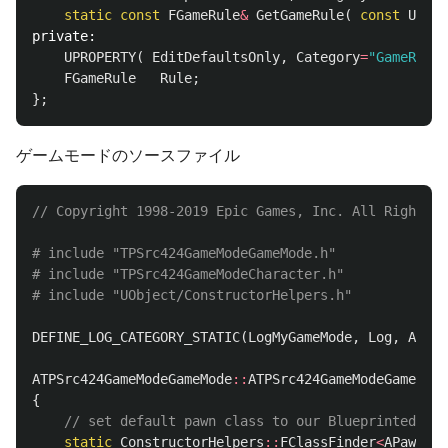
static
const
FGameRule
&
GetGameRule
(
const
UObje
private:
UPROPERTY
(
EditDefaultsOnly
,
Category
=
"GameRule"
FGameRule
Rule
;
};
ゲームモードのソースファイル
// Copyright 1998-2019 Epic Games, Inc. All Rights R
# include "TPSrc424GameModeGameMode.h"

# include "TPSrc424GameModeCharacter.h"

DEFINE_LOG_CATEGORY_STATIC
(
LogMyGameMode
,
Log
,
All
);
ATPSrc424GameModeGameMode
::
ATPSrc424GameModeGameMode
{
// set default pawn class to our Blueprinted cha
static
ConstructorHelpers
::
FClassFinder
<
APawn
>
P