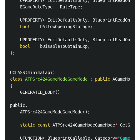
UPROPERTY
(
EditDefaultsOnly
,
BlueprintReadOnly
,
EGameRuleType
RuleType
;
UPROPERTY
(
EditDefaultsOnly
,
BlueprintReadOnly
,
bool
bAllowOpeningStorage
;
UPROPERTY
(
EditDefaultsOnly
,
BlueprintReadOnly
,
bool
bDisableToObtainExp
;
};
UCLASS
(
minimalapi
)
class
ATPSrc424GameModeGameMode
:
public
AGameModeBa
{
GENERATED_BODY
()
public:
ATPSrc424GameModeGameMode
();
static
const
ATPSrc424GameModeGameMode
*
GetGameM
UFUNCTION
(
BlueprintCallable
,
Category
=
"GameRule