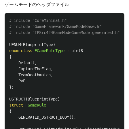
ゲームモードのヘッダファイル
# include "CoreMinimal.h"

# include "GameFramework/GameModeBase.h"

UENUM
(
BlueprintType
)
enum
class
EGameRuleType
:
uint8
{
Default
,
CaptureTheFlag
,
TeamDeathmatch
,
PvE
};
USTRUCT
(
BlueprintType
)
struct
FGameRule
{
GENERATED_USTRUCT_BODY
();