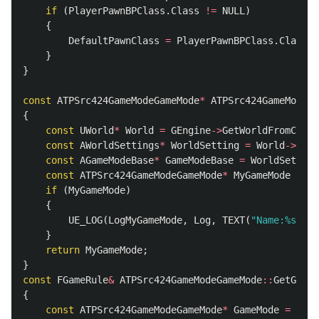
if
(
PlayerPawnBPClass
.
Class
!=
NULL
)
{
DefaultPawnClass
=
PlayerPawnBPClass
.
Class
;
}
}
const
ATPSrc424GameModeGameMode
*
ATPSrc424GameModeGa
{
const
UWorld
*
World
=
GEngine
->
GetWorldFromConte
const
AWorldSettings
*
WorldSetting
=
World
->
GetW
const
AGameModeBase
*
GameModeBase
=
WorldSetting
const
ATPSrc424GameModeGameMode
*
MyGameMode
=
Ca
if
(
MyGameMode
)
{
UE_LOG
(
LogMyGameMode
,
Log
,
TEXT
(
"Name:%s"
),
}
return
MyGameMode
;
}
const
FGameRule
&
ATPSrc424GameModeGameMode
::
GetGameR
{
const
ATPSrc424GameModeGameMode
*
GameMode
=
GetG