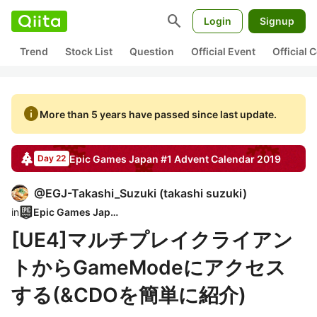
search
Login
Signup
Trend
Stock List
Question
Official Event
Official
info
More than 5 years have passed since last update.
Epic Games Japan #1
Advent Calendar
2019
Day 22
@
EGJ-Takashi_Suzuki
(
takashi suzuki
)
in
Epic Games Japan
[UE4]マルチプレイクライアン
トからGameModeにアクセス
する(&CDOを簡単に紹介)