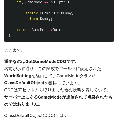
if
(
GameMode
==
nullptr
)
{
static
FGameRule
Dummy
;
return
Dummy
;
}
return
GameMode
->
Rule
;
}
ここまで。
重要なのはGetGameModeCDOです。
名前が示す通り、この関数でワールドに設定された
WorldSetting
を経由して、GameModeクラスの
ClassDefaultObject
を獲得しています。
CDOはアセットから取り出した素の状態を表していて、
サーバー上にあるGameModeが通信されて複製されたも
のではありません。
ClassDefaultObject(CDO)とは↓