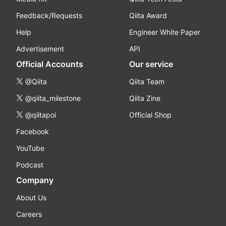
Feedback/Requests
Qiita Award
Help
Engineer White Paper
Advertisement
API
Official Accounts
Our service
@Qiita
Qiita Team
@qiita_milestone
Qiita Zine
@qiitapoi
Official Shop
Facebook
YouTube
Podcast
Company
About Us
Careers