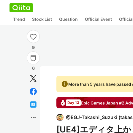
Trend
Stock List
Question
Official Event
Offici
9
6
info
More than 5 years have passed s
Epic Games Japan #2
Adv
Day 13
more_horiz
@
EGJ-Takashi_Suzuki
(
takas
[UE4]エディタ