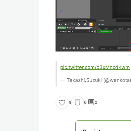
pic.twitter.com/o3xMncdKwm
— Takashi.Suzuki (@wankota
comment
6
0
9