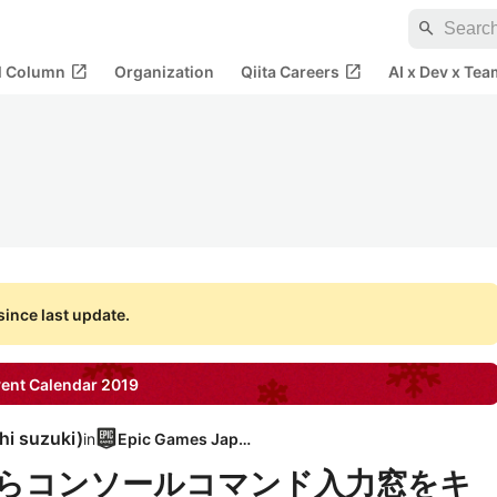
search
open_in_new
open_in_new
al Column
Organization
Qiita Careers
AI x Dev x Tea
ince last update.
ent Calendar
2019
hi suzuki
)
in
Epic Games Japan
上からコンソールコマンド入力窓をキ