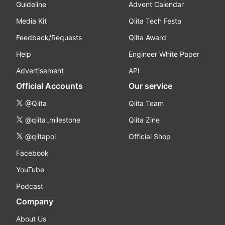
Guideline
Advent Calendar
Media Kit
Qiita Tech Festa
Feedback/Requests
Qiita Award
Help
Engineer White Paper
Advertisement
API
Official Accounts
Our service
@Qiita
Qiita Team
@qiita_milestone
Qiita Zine
@qiitapoi
Official Shop
Facebook
YouTube
Podcast
Company
About Us