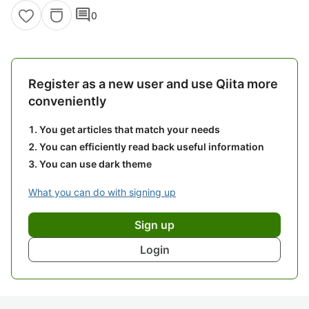
comment
0
Register as a new user and use Qiita more
conveniently
You get articles that match your needs
You can efficiently read back useful information
You can use dark theme
What you can do with signing up
Sign up
Login