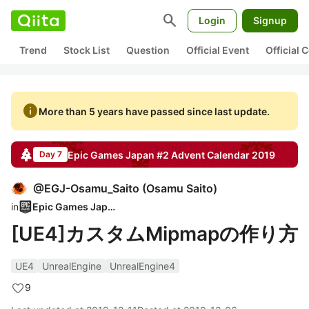
search
Login
Signup
Trend
Stock List
Question
Official Event
Official
info
More than 5 years have passed since last update.
Epic Games Japan #2
Advent Calendar
2019
Day 7
@
EGJ-Osamu_Saito
(
Osamu Saito
)
in
Epic Games Japan
[UE4]カスタムMipmapの作り方
UE4
UnrealEngine
UnrealEngine4
9