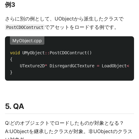
例3
さらに別の例として、UObjectから派生したクラスで
でアセットをロードする例です。
PostCDOContruct
MyObject.cpp
void
UMyObject
::
PostCDOContruct
()
{
UTexture2D
*
DisregardGCTexture
=
LoadObject
<
UTex
}
5. QA
Q:どのオブジェクトでロードしたものが対象となる？
A:UObjectを継承したクラスが対象。非UObjectのクラス