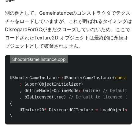
別の例として、GameInstanceのコンストラクタでテクス
チャをロードしていますが、これが呼ばれるタイミングは
DisregardForGCがまだクローズしていないため、ここで
ロードされたTexture2D オブジェクトは最終的に永続オ
ブジェクトとして破棄されません。​
ShooterGameInstance.cpp
UShooterGameInstance
::
UShooterGameInstance
(
const
FOb
:
Super
(
ObjectInitializer
)
,
OnlineMode
(
EOnlineMode
::
Online
)
// Default to 
,
bIsLicensed
(
true
)
// Default to licensed (shou
{
UTexture2D
*
DisregardGCTexture
=
LoadObject
<
UTex
}