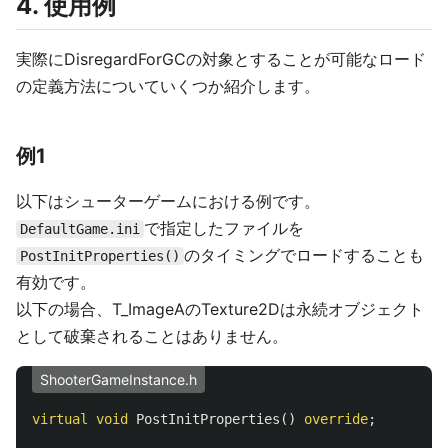
4. 使用例
実際にDisregardForGCの対象とすることが可能なロード
の定義方法についていくつか紹介します。
例1
以下はシューターゲームにおける例です。
で指定したファイルを
DefaultGame.ini
のタイミングでロードすることも
PostInitProperties()
有効です。
以下の場合、T_ImageAのTexture2Dは永続オブジェクト
として破棄されることはありません。
ShooterGameInstance.h
virtual
void
PostInitProperties
()
override
;