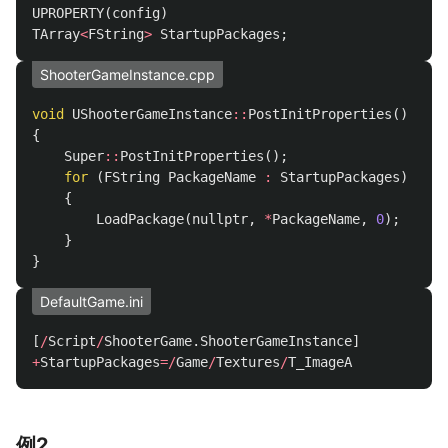
UPROPERTY
(
config
)
TArray
<
FString
>
StartupPackages
;
ShooterGameInstance.cpp
void
UShooterGameInstance
::
PostInitProperties
()
{
Super
::
PostInitProperties
();
for
(
FString
PackageName
:
StartupPackages
)
{
LoadPackage
(
nullptr
,
*
PackageName
,
0
);
}
}
DefaultGame.ini
[
/
Script
/
ShooterGame
.
ShooterGameInstance
]
+
StartupPackages
=/
Game
/
Textures
/
T_ImageA
例2