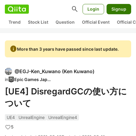
search
Login
Signup
Trend
Stock List
Question
Official Event
Official
info
More than 3 years have passed since last update.
@
EGJ-Ken_Kuwano
(
Ken Kuwano
)
in
Epic Games Japan
[UE4] DisregardGCの使い方に
ついて
UE4
UnrealEngine
UnrealEngine4
5