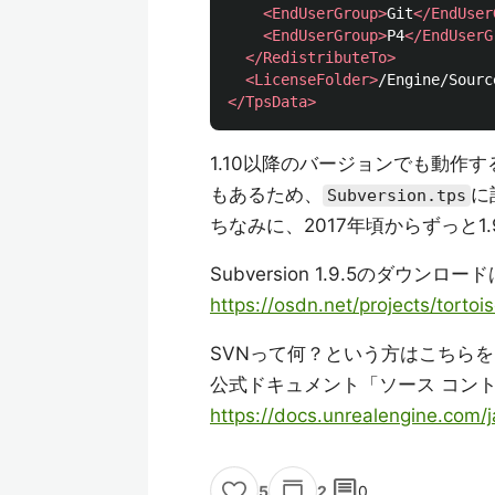
<EndUserGroup>
Git
</EndUser
<EndUserGroup>
P4
</EndUserG
</RedistributeTo>
<LicenseFolder>
/Engine/Sourc
</TpsData>
1.10以降のバージョンでも動作
もあるため、
に
Subversion.tps
ちなみに、2017年頃からずっと1.
Subversion 1.9.5のダウン
https://osdn.net/projects/tortoi
SVNって何？という方はこちら
公式ドキュメント「ソース コント
https://docs.unrealengine.com/
comment
2
0
5