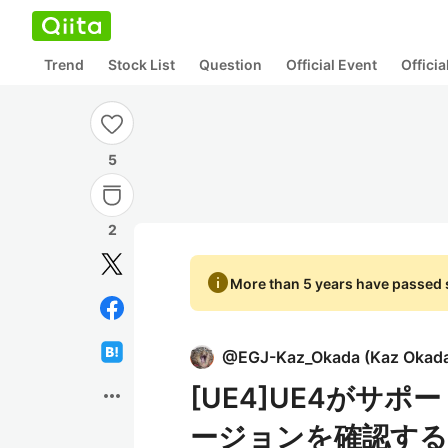
Trend
Stock List
Question
Official Event
Offici
5
2
info
More than 5 years have passed s
@
EGJ-Kaz_Okada
(
Kaz Okad
[UE4]UE4がサポート
more_horiz
ージョンを確認する