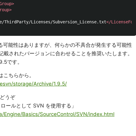
Group>
roup>
e/ThirdParty/Licenses/Subversion_License.txt
</LicenseFol
する可能性はありますが、何らかの不具合が発生する可能性
記載されたバージョンに合わせることを推奨いたします。
9.5です。
ロードはこちらから。
sesvn/storage/Archive/1.9.5/
をどうぞ
ロールとして SVN を使用する」
ja/Engine/Basics/SourceControl/SVN/index.html