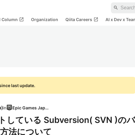
search
open_in_new
open_in_new
al Column
Organization
Qiita Careers
AI x Dev x Tea
ince last update.
a
)
in
Epic Games Japan
している Subversion( SVN )の
方法について