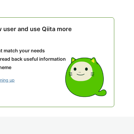
w user and use Qiita more
hat match your needs
 read back useful information
theme
gning up