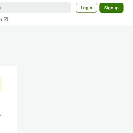
Login
Signup
open_in_new
m
バ