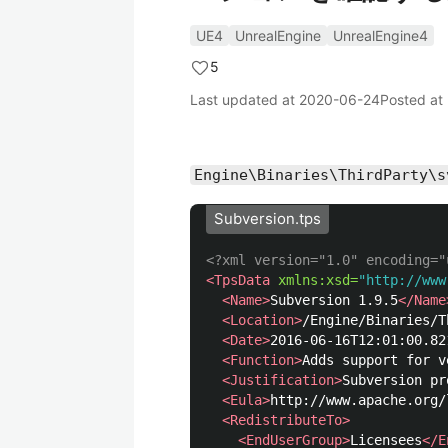
UE4
UnrealEngine
UnrealEngine4
5
Last updated at
2020-06-24
Posted at
Engine\Binaries\ThirdParty\s
Subversion.tps
<?xml version="1.0" encoding="
<TpsData
xmlns:xsd=
"http://www
<Name>
Subversion 1.9.5
</Name
<Location>
/Engine/Binaries/T
<Date>
2016-06-16T12:01:00.82
<Function>
Adds support for v
<Justification>
Subversion pr
<Eula>
http://www.apache.org/
<RedistributeTo>
<EndUserGroup>
Licensees
</E