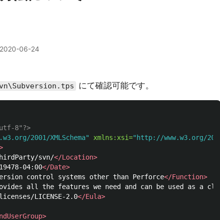
2020-06-24
にて確認可能です。
vn\Subversion.tps
utf-8"?>
.w3.org/2001/XMLSchema"
xmlns:xsi=
"http://www.w3.org/200
>
hirdParty/svn/
</Location>
19478-04:00
</Date>
ersion control systems other than Perforce
</Function>
ovides all the features we need and can be used as a clo
licenses/LICENSE-2.0
</Eula>
ndUserGroup>