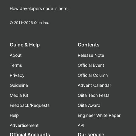
How developers code is here.
© 2011-
2026
Qiita Inc.
Guide & Help
Contents
About
Release Note
Terms
Official Event
Privacy
Official Column
Guideline
Advent Calendar
Media Kit
Qiita Tech Festa
Feedback/Requests
Qiita Award
Help
Engineer White Paper
Advertisement
API
Official Accounts
Our service