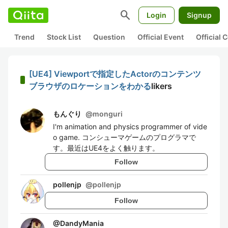
search
Login
Signup
Trend
Stock List
Question
Official Event
Official
[UE4] Viewportで指定したActorのコンテンツ
ブラウザのロケーションをわかる
likers
もんぐり
@
monguri
I'm animation and physics programmer of vide
o game. コンシューマゲームのプログラマで
す。最近はUE4をよく触ります。
Follow
pollenjp
@
pollenjp
Follow
@
DandyMania