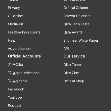
Privacy
Official Column
Guideline
Advent Calendar
Media Kit
Qiita Tech Festa
Feedback/Requests
Qiita Award
Help
Engineer White Paper
Advertisement
API
Official Accounts
Our service
@Qiita
Qiita Team
@qiita_milestone
Qiita Zine
@qiitapoi
Official Shop
Facebook
YouTube
Podcast