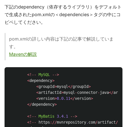
下記のdependency（依存するライブラリ）をデフォルト
で生成されたpom.xmlの＜dependencies＞タグの中にコ
ピペしてください。
pom.xmlの詳しい内容は下記の記事で解説していま
す。
Mavenの解説
<!--
MySQL
-->
<
dependency
>
<
groupId
>
mysql
</
groupId
>
<
artifactId
>
mysql
-
connector
-
java
</
artifa
<
version
>
8.0.11
</
version
>
</
dependency
>
<!--
MyBatis
3.4.1
-->
<!--
https
://
mvnrepository
.
com
/
artifact
/
org
.