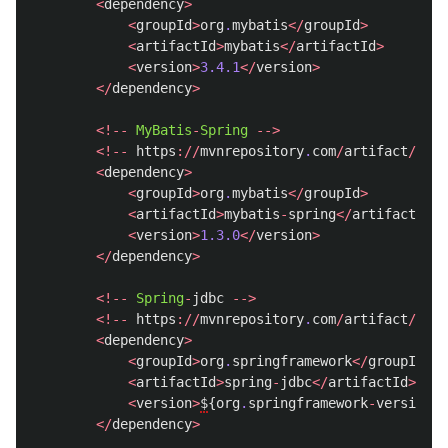
<
dependency
>
<
groupId
>
org
.
mybatis
</
groupId
>
<
artifactId
>
mybatis
</
artifactId
>
<
version
>
3.4.1
</
version
>
</
dependency
>
<!--
MyBatis
-
Spring
-->
<!--
https
://
mvnrepository
.
com
/
artifact
/
org
.
<
dependency
>
<
groupId
>
org
.
mybatis
</
groupId
>
<
artifactId
>
mybatis
-
spring
</
artifactId
>
<
version
>
1.3.0
</
version
>
</
dependency
>
<!--
Spring
-
jdbc
-->
<!--
https
://
mvnrepository
.
com
/
artifact
/
org
.
<
dependency
>
<
groupId
>
org
.
springframework
</
groupId
>
<
artifactId
>
spring
-
jdbc
</
artifactId
>
<
version
>
$
{
org
.
springframework
-
version
}
<
</
dependency
>