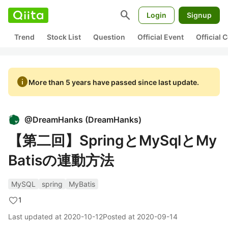
search
Login
Signup
Trend
Stock List
Question
Official Event
Official
info
More than 5 years have passed since last update.
@
DreamHanks
(
DreamHanks
)
【第二回】SpringとMySqlとMy
Batisの連動方法
MySQL
spring
MyBatis
1
Last updated at
2020-10-12
Posted at
2020-09-14