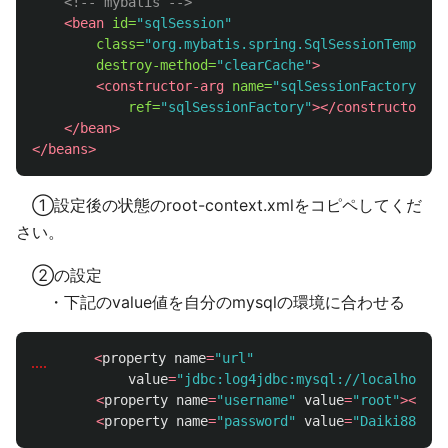
<!-- mybatis -->
<bean
id=
"sqlSession"
class=
"org.mybatis.spring.SqlSessionTemplate
destroy-method=
"clearCache"
>
<constructor-arg
name=
"sqlSessionFactory"
ref=
"sqlSessionFactory"
></constructor-ar
</bean>
</beans>
①設定後の状態のroot-context.xmlをコピペしてくだ
さい。
②の設定
・下記のvalue値を自分のmysqlの環境に合わせる
<
property
name
=
"url"
value
=
"jdbc:log4jdbc:mysql://localhost:3
<
property
name
=
"username"
value
=
"root"
></
pro
<
property
name
=
"password"
value
=
"Daiki8863"
>