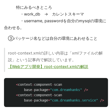
特にみるべきところ
・work_db → カレントスキーマ
・username, passwordを自分のmysqlの環境に
合わせる。
③パッケージ名などは自分の環境にあわせること
root-context.xmlの詳しい内容は「xmlファイルの解
説」という記事内で解説しています。
【Webアプリ開発】root-context.xmlの解説
<
context
:
component
-
scan
base
-
package
=
"com.dreamhanks"
/>
<
context
:
component
-
scan
base
-
package
=
"com.dreamhanks.service"
/>