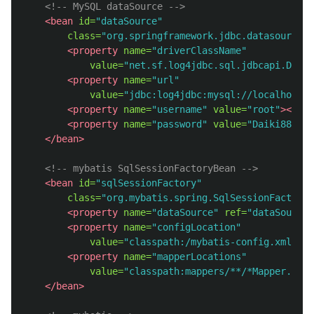
<!-- MySQL dataSource -->
<bean
id=
"dataSource"
class=
"org.springframework.jdbc.datasource.D
<property
name=
"driverClassName"
value=
"net.sf.log4jdbc.sql.jdbcapi.Drive
<property
name=
"url"
value=
"jdbc:log4jdbc:mysql://localhost:3
<property
name=
"username"
value=
"root"
></pro
<property
name=
"password"
value=
"Daiki8863"
>
</bean>
<!-- mybatis SqlSessionFactoryBean -->
<bean
id=
"sqlSessionFactory"
class=
"org.mybatis.spring.SqlSessionFactoryB
<property
name=
"dataSource"
ref=
"dataSource"
<property
name=
"configLocation"
value=
"classpath:/mybatis-config.xml"
></
<property
name=
"mapperLocations"
value=
"classpath:mappers/**/*Mapper.xml"
</bean>