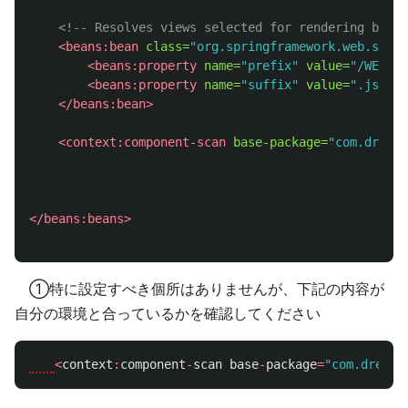
<!-- Resolves views selected for rendering by @C
<beans:bean
class=
"org.springframework.web.servl
<beans:property
name=
"prefix"
value=
"/WEB-IN
<beans:property
name=
"suffix"
value=
".jsp"
/
</beans:bean>
<context:component-scan
base-package=
"com.dreamh
</beans:beans>
①特に設定すべき個所はありませんが、下記の内容が
自分の環境と合っているかを確認してください
<
context
:
component
-
scan
base
-
package
=
"com.dreamh