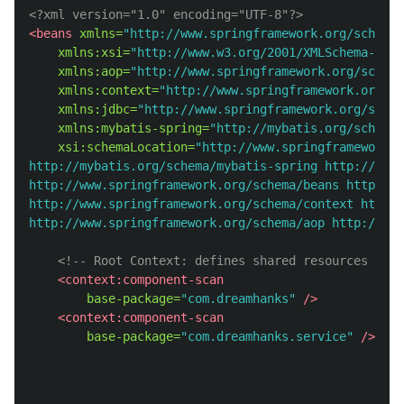
<?xml version="1.0" encoding="UTF-8"?>
<beans
xmlns=
"http://www.springframework.org/schema/
xmlns:xsi=
"http://www.w3.org/2001/XMLSchema-inst
xmlns:aop=
"http://www.springframework.org/schema
xmlns:context=
"http://www.springframework.org/sc
xmlns:jdbc=
"http://www.springframework.org/schem
xmlns:mybatis-spring=
"http://mybatis.org/schema/
xsi:schemaLocation=
"http://www.springframework.o
http://mybatis.org/schema/mybatis-spring http://myba
http://www.springframework.org/schema/beans https://
http://www.springframework.org/schema/context http:/
http://www.springframework.org/schema/aop http://www
<!-- Root Context: defines shared resources visi
<context:component-scan
base-package=
"com.dreamhanks"
/>
<context:component-scan
base-package=
"com.dreamhanks.service"
/>