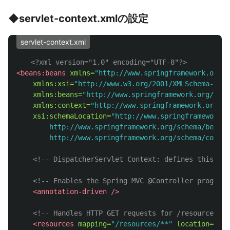
◆servlet-context.xmlの設定
servlet-context.xml
<?xml version="1.0" encoding="UTF-8"?>
<beans:beans
xmlns=
"http://www.springframework.org/s
xmlns:xsi=
"http://www.w3.org/2001/XMLSchema-inst
xmlns:beans=
"http://www.springframework.org/sche
xmlns:context=
"http://www.springframework.org/sc
xsi:schemaLocation=
"http://www.springframework.o
		http://www.springframework.org/schema/beans https://www.springframework.org/schema/beans/spring-beans.xsd

		http://www.springframework.org/schema/cont
<!-- DispatcherServlet Context: defines this ser
<!-- Enables the Spring MVC @Controller programm
<annotation-driven
/>
<!-- Handles HTTP GET requests for /resources/**
<resources
mapping=
"/resources/**"
location=
"/re