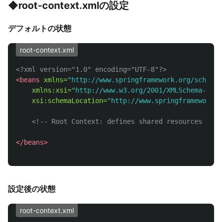
◆root-context.xmlの設定
デフォルトの状態
root-context.xml
<?xml version="1.0" encoding="UTF-8"?>
<beans
xmlns=
"http://www.springframework.org/schema/
xmlns:xsi=
"http://www.w3.org/2001/XMLSchema-inst
xsi:schemaLocation=
"http://www.springframework.
<!-- Root Context: defines shared resources visi
</beans>
設定後の状態
root-context.xml