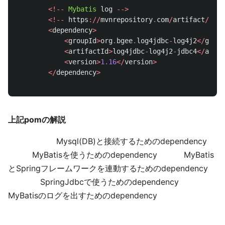
<!--
Mybatis
log
-->
<!--
https
://
mvnrepository
.
com
/
artifact
/
org
.
<
dependency
>
<
groupId
>
org
.
bgee
.
log4jdbc
-
log4j2
</
group
<
artifactId
>
log4jdbc
-
log4j2
-
jdbc4
</
artif
<
version
>
1.16
</
version
>
</
dependency
>
上記pomの解説
Mysql(DB)と接続するためのdependency
MyBatisを使うためのdependency MyBatis
とSpringフレームワークを連動するためのdependency
SpringJdbcで使うためのdependency
MyBatisのログを出すためのdependency