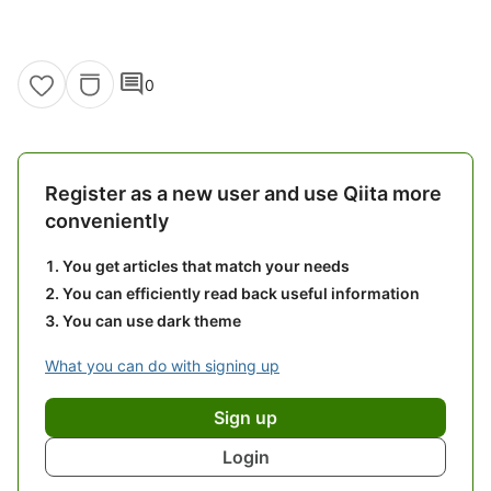
comment
0
Register as a new user and use Qiita more
conveniently
You get articles that match your needs
You can efficiently read back useful information
You can use dark theme
What you can do with signing up
Sign up
Login