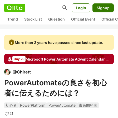
search
Login
Signup
Trend
Stock List
Question
Official Event
Official
info
More than 3 years have passed since last update.
Microsoft Power Automate
Advent Calendar
2022
Day 20
@
Chirett
PowerAutomateの良さを初心
者に伝えるためには？
初心者
PowerPlatform
PowerAutomate
市民開発者
21