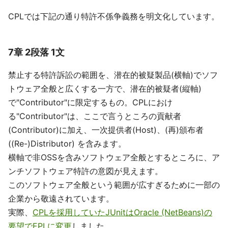
CPLでは下記の通り特許不係争義務を明文化しています。
7章 2段落 1文
禁止する特許訴訟の範囲を、潜在的被疑製品(横軸)でソフ
トウェア全般と広くする一方で、潜在的被疑者(縦軸)
で"Contributor"に限定するもの。CPLにおけ
る"Contributor"は、ここで言うところの貢献者
(Contributor)に加え、一次提供者(Host)、(再)頒布者
((Re-)Distributor) を含みます。
横軸で非OSSを含みソフトウェア全般とするところに、ア
ンチソフトウェア特許の意図が見えます。
このソフトウェア全般という範囲が広すぎるために一部の
企業から敬遠されています。
実際、
CPLを採用していたJUnitはOracle (NetBeans)の
要望でEPLに変更
しました。