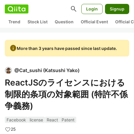
search
Login
Signup
Trend
Stock List
Question
Official Event
Official
info
More than 3 years have passed since last update.
@
Cat_sushi
(
Katsushi Yako
)
ReactJSのライセンスにおける
制限的条項の対象範囲 (特許不係
争義務)
Facebook
license
React
Patent
25