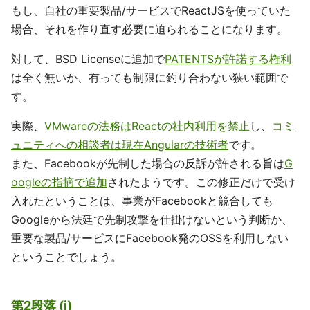
もし、自社の重要製品/サービスでReactJSを使っていた
場合、それを作り直す必要に迫られることになります。
対して、BSD Licenseに追加で
PATENTSが許諾する権利
は全く無いか、有っても制限に釣り合わない狭い範囲で
す。
実際、
VMwareの法務はReactの社内利用を禁止
し、
コミ
ュニティへの相談者は現在Angularの技術者
です。
また、Facebookが先制した場合の反訴が許される旨は
G
oogleの指摘で追加
されたようです。この修正だけで受け
入れたということは、事業がFacebookと競合しても
Googleから法廷で先制攻撃を仕掛けないという判断か、
重要な製品/サービスにFacebook発のOSSを利用しない
ということでしょう。
第2段落 (i)