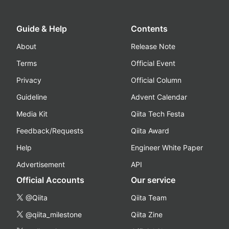
Guide & Help
Contents
About
Release Note
Terms
Official Event
Privacy
Official Column
Guideline
Advent Calendar
Media Kit
Qiita Tech Festa
Feedback/Requests
Qiita Award
Help
Engineer White Paper
Advertisement
API
Official Accounts
Our service
@Qiita
Qiita Team
@qiita_milestone
Qiita Zine