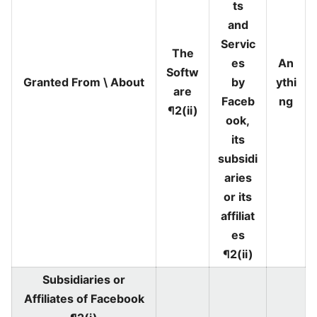
ts
and
Servic
The
es
An
Softw
Granted From \ About
by
ythi
are
Faceb
ng
¶2(ii)
ook,
its
subsidi
aries
or its
affiliat
es
¶2(ii)
Subsidiaries or
Affiliates of Facebook