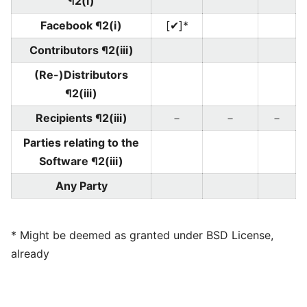
¶2(i)
Facebook ¶2(i)
[✔]*
Contributors ¶2(iii)
(Re-)Distributors
¶2(iii)
Recipients ¶2(iii)
－
－
－
Parties relating to the
Software ¶2(iii)
Any Party
* Might be deemed as granted under BSD License,
already