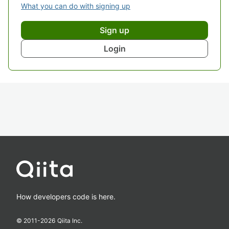
What you can do with signing up
Sign up
Login
How developers code is here.
© 2011-
2026
Qiita Inc.