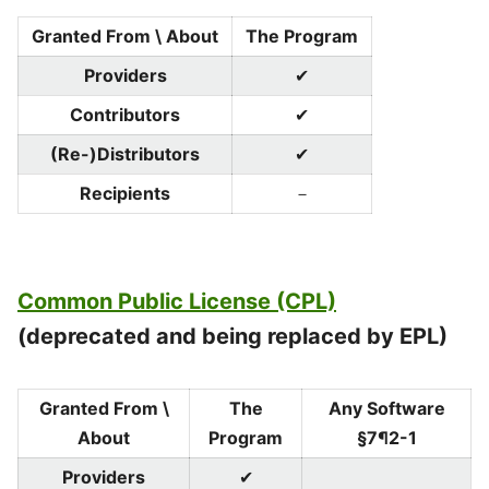
Granted From \ About
The Program
Providers
✔
Contributors
✔
(Re-)Distributors
✔
Recipients
－
Common Public License (CPL)
(deprecated and being replaced by EPL)
Granted From \
The
Any Software
About
Program
§7¶2-1
Providers
✔