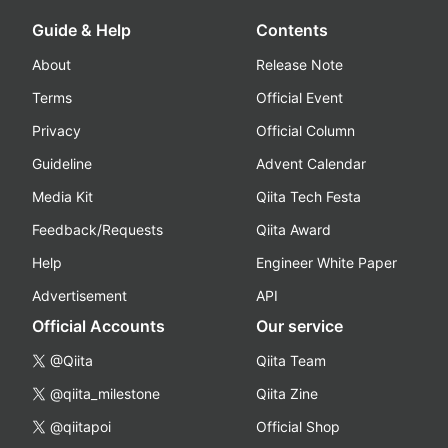
Guide & Help
Contents
About
Release Note
Terms
Official Event
Privacy
Official Column
Guideline
Advent Calendar
Media Kit
Qiita Tech Festa
Feedback/Requests
Qiita Award
Help
Engineer White Paper
Advertisement
API
Official Accounts
Our service
@Qiita
Qiita Team
@qiita_milestone
Qiita Zine
@qiitapoi
Official Shop