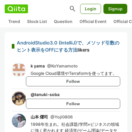
search
Login
Signup
Trend
Stock List
Question
Official Event
Official
AndroidStudio3.0 (IntelliJ)で、メソッド引数の
ヒント表示をOFFにする方法
likers
k yama
@
KoYamamoto
Google Cloud環境やTerraformを使ってます。
Follow
@
tanuki-soba
Follow
山本 燿司
@
Yoji0806
1998年生まれ。社会課題/学問×ビジネスの領域
に強く惹かれます 経済学/ゲーム理論/データサ