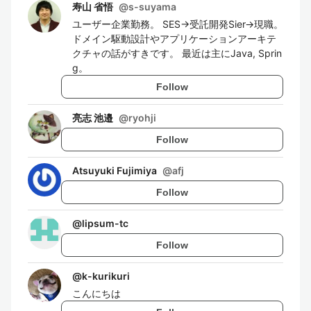
寿山 省悟
@
s-suyama
ユーザー企業勤務。 SES→受託開発Sier→現職。
ドメイン駆動設計やアプリケーションアーキテ
クチャの話がすきです。 最近は主にJava, Sprin
g。
Follow
亮志 池邉
@
ryohji
Follow
Atsuyuki Fujimiya
@
afj
Follow
@
lipsum-tc
Follow
@
k-kurikuri
こんにちは