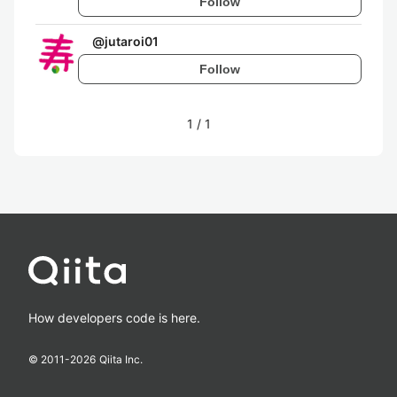
Follow
@
jutaroi01
Follow
1
/
1
How developers code is here.
© 2011-
2026
Qiita Inc.