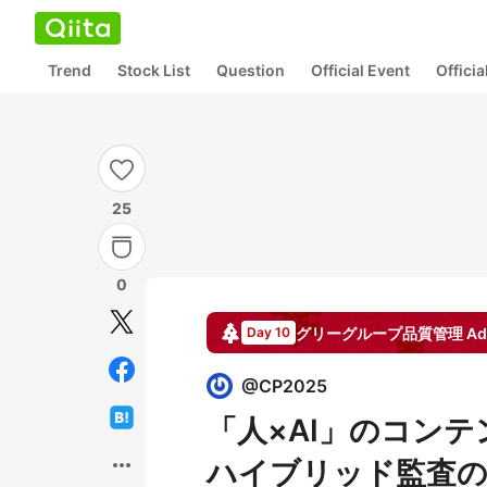
Trend
Stock List
Question
Official Event
Offici
25
0
グリーグループ品質管理
Ad
Day 10
@
CP2025
「人×AI」のコン
more_horiz
ハイブリッド監査の