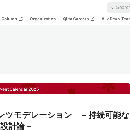
search
open_in_new
open_in_new
al Column
Organization
Qiita Careers
AI x Dev x Tea
vent Calendar
2025
テンツモデレーション – 持続可能な
設計論 –