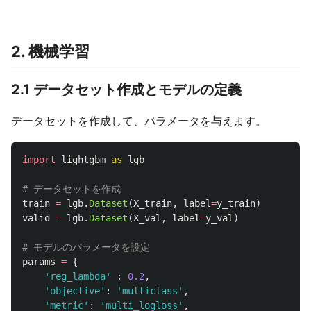
2. 機械学習
2.1 データセット作成とモデルの定義
データセットを作成して、パラメータを与えます。
import
lightgbm
as
lgb
train
=
lgb
.
Dataset
(
X_train
,
label
=
y_train
)
valid
=
lgb
.
Dataset
(
X_val
,
label
=
y_val
)
params
=
{
'
reg_lambda
'
:
0.2
,
'
objective
'
:
'
multiclass
'
,
'
metric
'
:
'
multi_logloss
'
,