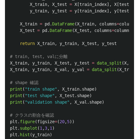
X_train
,
X_test
=
X
[
train_index
],
X
[
test_ind
y_train
,
y_test
=
y
[
train_index
],
y
[
test_ind
X_train
=
pd
.
DataFrame
(
X_train
,
columns
=
columns_
X_test
=
pd
.
DataFrame
(
X_test
,
columns
=
columns_na
return
X_train
,
y_train
,
X_test
,
y_test
X_train
,
y_train
,
X_test
,
y_test
=
data_split
(
X
,
y
)
X_train
,
y_train
,
X_val
,
y_val
=
data_split
(
X_train
.
print
(
"
train shape
"
,
X_train
.
shape
)
print
(
"
test shape
"
,
X_test
.
shape
)
print
(
"
validation shape
"
,
X_val
.
shape
)
plt
.
figure
(
figsize
=
(
20
,
5
))
plt
.
subplot
(
1
,
3
,
1
)
plt
.
hist
(
y_train
)