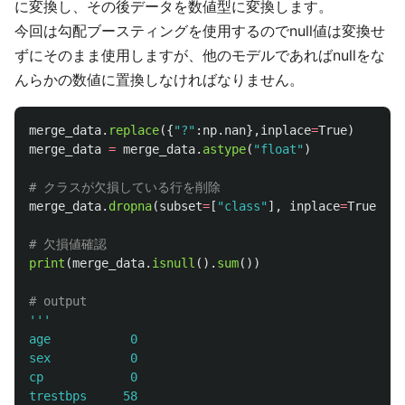
に変換し、その後データを数値型に変換します。
今回は勾配ブースティングを使用するのでnull値は変換せ
ずにそのまま使用しますが、他のモデルであればnullをな
んらかの数値に置換しなければなりません。
merge_data
.
replace
({
"
?
"
:
np
.
nan
},
inplace
=
True
)
merge_data
=
merge_data
.
astype
(
"
float
"
)
merge_data
.
dropna
(
subset
=
[
"
class
"
],
inplace
=
True
)
print
(
merge_data
.
isnull
().
sum
())
'''
age           0

sex           0

cp            0

trestbps     58
