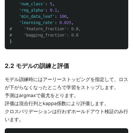
'
num_class
'
:
5
,
'
reg_alpha
'
:
0.1
,
'
min_data_leaf
'
:
100
,
'
learning_rate
'
:
0.025
,
#     'feature_fraction': 0.8,

}
2.2 モデルの訓練と評価
モデル訓練時にはアーリーストッピングを指定して、ロス
が下がらなくなったところで学習をストップします。
予測はargmaxで最尤をとります。
評価は混合行列とkappa係数により評価します。
クロスバリデーションは行わずホールドアウト検証のみ行
います。