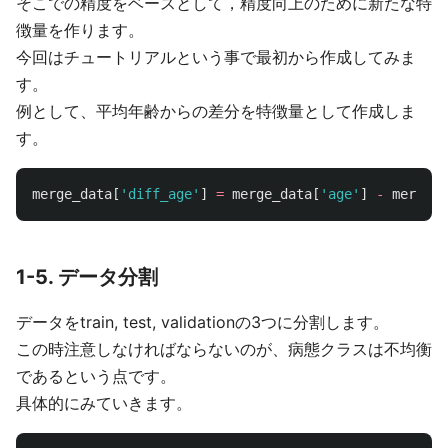
そこでの精度をベースとして，精度向上のために新たな特
徴量を作ります。
今回はチュートリアルという事で最初から作成してみま
す。
例として、平均年齢からの差分を特徴量として作成しま
す。
merge_data
[
'
diff_age
'
]
=
merge_data
[
'
age
'
]
-
merge_d
1-5. データ分割
データをtrain, test, validationの3つに分割します。
この時注意しなければならないのが、病態クラスは不均衡
であるという点です。
具体的にみていきます。