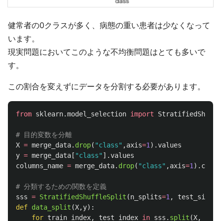
健常者の0クラスが多く、病態の重い患者は少なくなって
います。
現実問題においてこのような不均衡問題はとても多いで
す。
この割合を変えずにデータを分割する必要があります。
from
sklearn.model_selection
import
StratifiedShuffl
X
=
merge_data
.
drop
(
"
class
"
,
axis
=
1
).
values
y
=
merge_data
[
"
class
"
].
values
columns_name
=
merge_data
.
drop
(
"
class
"
,
axis
=
1
).
colum
sss
=
StratifiedShuffleSplit
(
n_splits
=
1
,
test_size
=
0
def
data_split
(
X
,
y
):
for
train_index
,
test_index
in
sss
.
split
(
X
,
y
):