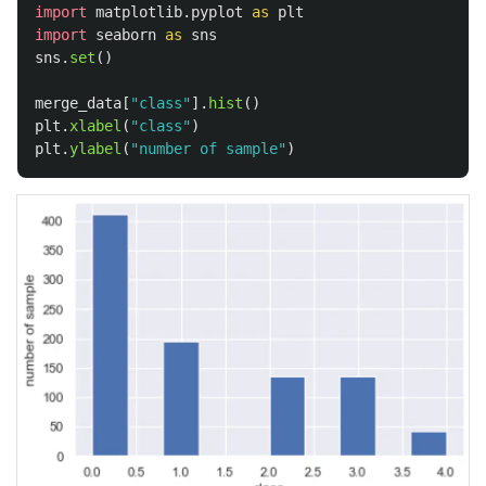
import
matplotlib.pyplot
as
plt
import
seaborn
as
sns
sns
.
set
()
merge_data
[
"
class
"
].
hist
()
plt
.
xlabel
(
"
class
"
)
plt
.
ylabel
(
"
number of sample
"
)