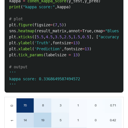
kappa
=
cohen_kappa_score
(
y_test
,
y_pred
)
print
(
"
kappa score:
"
,
kappa
)
plt
.
figure
(
figsize
=
(
7
,
5
))
sns
.
heatmap
(
result_matrix
,
annot
=
True
,
cmap
=
"
Blues
"
,
cb
plt
.
xticks
([
5.5
,
4.5
,
3.5
,
2.5
,
1.5
,
0.5
],
[
"
accuracy
"
,
4
,
plt
.
ylabel
(
'
Truth
'
,
fontsize
=
13
)
plt
.
xlabel
(
'
Prediction
'
,
fontsize
=
13
)
plt
.
tick_params
(
labelsize
=
13
)
'''
'''