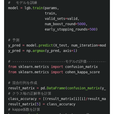
model
=
lgb
.
train
(
params
,
train
,
valid_sets
=
valid
,
num_boost_round
=
5000
,
early_stopping_rounds
=
500
)
y_pred
=
model
.
predict
(
X_test
,
num_iteration
=
model
.
b
y_pred
=
np
.
argmax
(
y_pred
,
axis
=
1
)
from
sklearn.metrics
import
confusion_matrix
from
sklearn.metrics
import
cohen_kappa_score
result_matrix
=
pd
.
DataFrame
(
confusion_matrix
(
y_test
class_accuracy
=
[(
result_matrix
[
i
][
i
]
/
result_matrix
result_matrix
[
5
]
=
class_accuracy