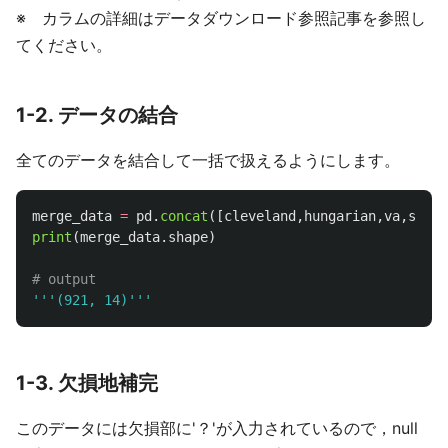
※ カラムの詳細はデータダウンロード参照記事を参照し
てください。
1-2. データの結合
全てのデータを結合して一括で扱えるようにします。
merge_data
=
pd
.
concat
([
cleveland
,
hungarian
,
va
,
switz
print
(
merge_data
.
shape
)
'''
(921, 14)
'''
1-3. 欠損地補完
このデータには欠損部に'？'が入力されているので，null