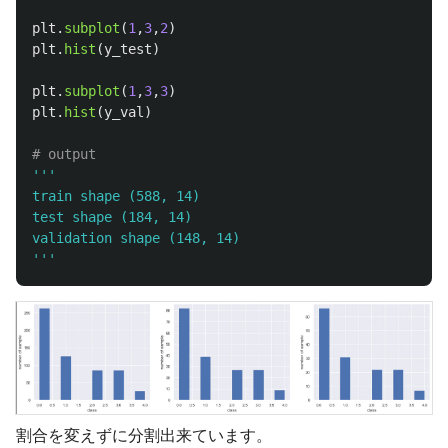
plt
.
subplot
(
1
,
3
,
2
)
plt
.
hist
(
y_test
)
plt
.
subplot
(
1
,
3
,
3
)
plt
.
hist
(
y_val
)
'''
train shape (588, 14)

test shape (184, 14)

'''
割合を変えずに分割出来ています。