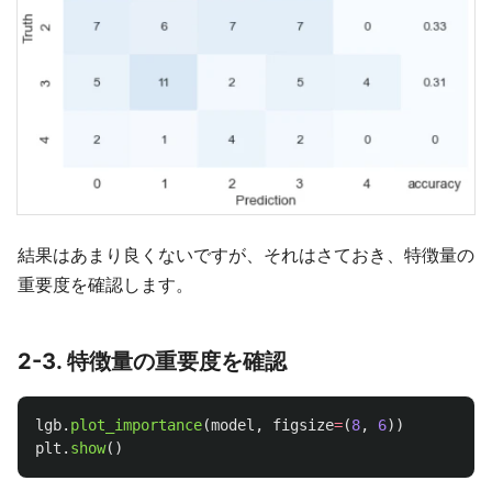
結果はあまり良くないですが、それはさておき、特徴量の
重要度を確認します。
2-3. 特徴量の重要度を確認
lgb
.
plot_importance
(
model
,
figsize
=
(
8
,
6
))
plt
.
show
()