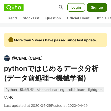
search
Login
Signup
Trend
Stock List
Question
Official Event
Official
info
More than 5 years have passed since last update.
@
CEML
(
CEML
)
pythonではじめるデータ分析
(データ前処理〜機械学習)
Python
機械学習
MachineLearning
scikit-learn
lightgbm
46
Last updated at
2020-04-29
Posted at
2020-04-29