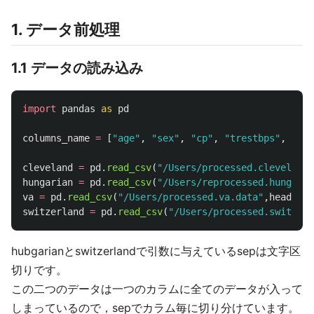
1. データ前処理
1.1 データの読み込み
import
pandas
as
pd
columns_name
=
[
"
age
"
,
"
sex
"
,
"
cp
"
,
"
trestbps
"
,
"
cho
cleveland
=
pd
.
read_csv
(
"
/Users/processed.cleveland.
hungarian
=
pd
.
read_csv
(
"
/Users/reprocessed.hungaria
va
=
pd
.
read_csv
(
"
/Users/processed.va.data
"
,
header
=
N
switzerland
=
pd
.
read_csv
(
"
/Users/processed.switzerl
hubgarianとswitzerlandで引数に与えているsepは文字区
切りです。
この二つのデータは一つのカラムに全てのデータが入って
しまっているので，sepでカラム毎に切り分けています。