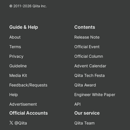
© 2011-
2026
Qiita Inc.
Guide & Help
Contents
About
Release Note
Terms
Official Event
Privacy
Official Column
Guideline
Advent Calendar
Media Kit
Qiita Tech Festa
Feedback/Requests
Qiita Award
Help
Engineer White Paper
Advertisement
API
Official Accounts
Our service
@Qiita
Qiita Team