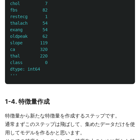
chol          7

fbs          82

restecg       1

thalach      54

exang        54

oldpeak      62

slope       119

ca          320

thal        220

class         0

'''
1-4. 特徴量作成
特徴量から新たな特徴量を作成するステップです。
通常まずこのステップは飛ばして、集めたデータだけを使
用してモデルを作るかと思います。