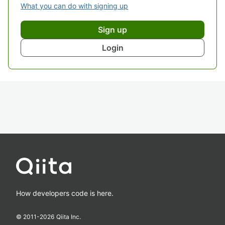
What you can do with signing up
Sign up
Login
How developers code is here.
© 2011-
2026
Qiita Inc.