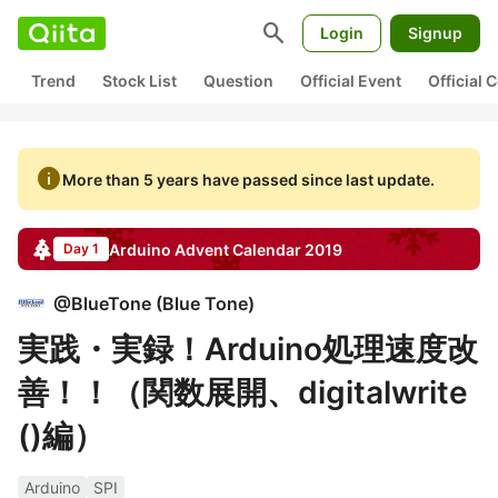
search
Login
Signup
Trend
Stock List
Question
Official Event
Official
info
More than 5 years have passed since last update.
Arduino
Advent Calendar
2019
Day 1
@
BlueTone
(
Blue Tone
)
実践・実録！Arduino処理速度改
善！！（関数展開、digitalwrite
()編）
Arduino
SPI