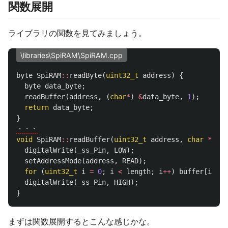
関数展開
ライブラリの関数を見てみましょう。
\libraries\SpiRAM\SpiRAM.cpp
byte
SpiRAM
::
readByte
(
uint32_t
address
)
{
byte
data_byte
;
readBuffer
(
address
,
(
char
*
)
&
data_byte
,
1
);
return
data_byte
;
}
・・・
void
SpiRAM
::
readBuffer
(
uint32_t
address
,
char
*
buff
digitalWrite
(
_ss_Pin
,
LOW
);
setAddressMode
(
address
,
READ
);
for
(
uint32_t
i
=
0
;
i
<
length
;
i
++
)
buffer
[
i
]
=
digitalWrite
(
_ss_Pin
,
HIGH
);
}
まずは関数展開するとこんな感じかな。