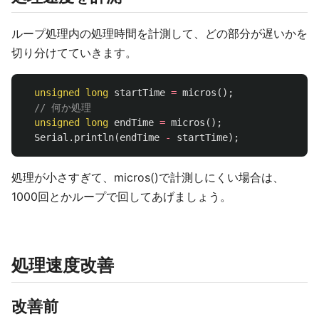
ループ処理内の処理時間を計測して、どの部分が遅いかを
切り分けてていきます。
unsigned
long
startTime
=
micros
();
// 何か処理
unsigned
long
endTime
=
micros
();
Serial
.
println
(
endTime
-
startTime
);
処理が小さすぎて、micros()で計測しにくい場合は、
1000回とかループで回してあげましょう。
処理速度改善
改善前