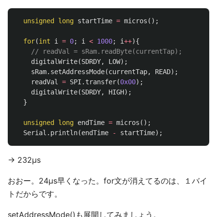
unsigned
long
startTime
=
micros
();
for
(
int
i
=
0
;
i
<
1000
;
i
++
){
// readVal = sRam.readByte(currentTap);
digitalWrite
(
SDRDY
,
LOW
);
sRam
.
setAddressMode
(
currentTap
,
READ
);
readVal
=
SPI
.
transfer
(
0x00
);
digitalWrite
(
SDRDY
,
HIGH
);
}
unsigned
long
endTime
=
micros
();
Serial
.
println
(
endTime
-
startTime
);
-> 232µs
おおー。24µs早くなった。for文が消えてるのは、１バイ
トだからです。
setAddressMode()も展開してみましょう。