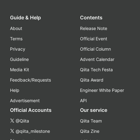
Guide & Help
Contents
About
Release Note
Terms
Official Event
Privacy
Official Column
Guideline
Advent Calendar
Media Kit
Qiita Tech Festa
Feedback/Requests
Qiita Award
Help
Engineer White Paper
Advertisement
API
Official Accounts
Our service
@Qiita
Qiita Team
@qiita_milestone
Qiita Zine