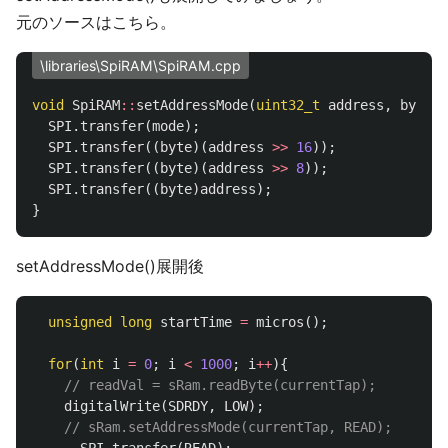
元のソースはこちら。
\libraries\SpiRAM\SpiRAM.cpp
void
SpiRAM
::
setAddressMode
(
uint32_t
address
,
byte
m
SPI
.
transfer
(
mode
);
SPI
.
transfer
((
byte
)(
address
>>
16
));
SPI
.
transfer
((
byte
)(
address
>>
8
));
SPI
.
transfer
((
byte
)
address
);
}
setAddressMode()展開後
unsigned
long
startTime
=
micros
();
for
(
int
i
=
0
;
i
<
1000
;
i
++
){
// readVal = sRam.readByte(currentTap);
digitalWrite
(
SDRDY
,
LOW
);
// sRam.setAddressMode(currentTap, READ);