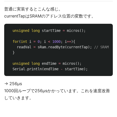
普通に実装するとこんな感じ。
currentTapはSRAMのアドレス位置の変数です。
unsigned
long
startTime
=
micros
();
for
(
int
i
=
0
;
i
<
1000
;
i
++
){
readVal
=
sRam
.
readByte
(
currentTap
);
// SRAM読
}
unsigned
long
endTime
=
micros
();
Serial
.
println
(
endTime
-
startTime
);
-> 256µs
1000回ループで256µsかかっています。これを速度改善
していきます。