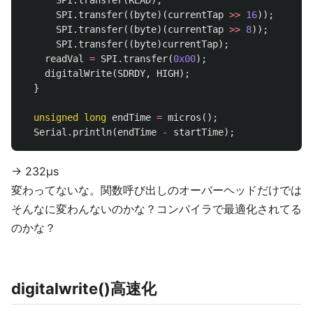
SPI
.
transfer
(
READ
);
SPI
.
transfer
((
byte
)(
currentTap
>>
16
));
SPI
.
transfer
((
byte
)(
currentTap
>>
8
));
SPI
.
transfer
((
byte
)
currentTap
);
readVal
=
SPI
.
transfer
(
0x00
);
digitalWrite
(
SDRDY
,
HIGH
);
}
unsigned
long
endTime
=
micros
();
Serial
.
println
(
endTime
-
startTime
);
-> 232µs
変わってないな。関数呼び出しのオーバーヘッドだけでは
そんなに変わんないのかな？コンパイラで最適化されてる
のかな？
digitalwrite()高速化