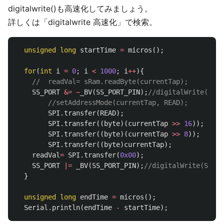
digitalwrite()も高速化してみましょう。
詳しくは「digitalwrite 高速化」で検索。
unsigned
long
startTime
=
micros
();
for
(
int
i
=
0
;
i
<
1000
;
i
++
){
// 	readVal= sRam.readByte(currentTap);
SS_PORT
&=
~
_BV
(
SS_PORT_PIN
);
//digitalWrite(SDRD
//setAddressMode(currentTap, READ);
SPI
.
transfer
(
READ
);
SPI
.
transfer
((
byte
)(
currentTap
>>
16
));
SPI
.
transfer
((
byte
)(
currentTap
>>
8
));
SPI
.
transfer
((
byte
)
currentTap
);
readVal
=
SPI
.
transfer
(
0x00
);
SS_PORT
|=
_BV
(
SS_PORT_PIN
);
//digitalWrite(SDRDY
}
unsigned
long
endTime
=
micros
();
Serial
.
println
(
endTime
-
startTime
);