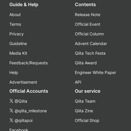
Guide & Help
Contents
About
Release Note
Terms
Official Event
Privacy
Official Column
Guideline
Advent Calendar
Media Kit
Qiita Tech Festa
Feedback/Requests
Qiita Award
Help
Engineer White Paper
Advertisement
API
Official Accounts
Our service
@Qiita
Qiita Team
@qiita_milestone
Qiita Zine
@qiitapoi
Official Shop
Facebook