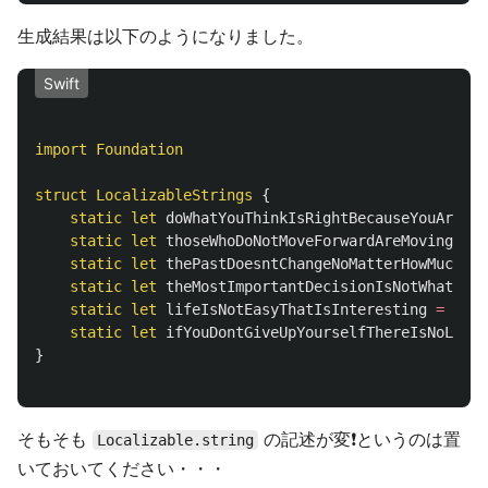
生成結果は以下のようになりました。
Swift
import
Foundation
struct
LocalizableStrings
{
static
let
doWhatYouThinkIsRightBecauseYouAre
=
static
let
thoseWhoDoNotMoveForwardAreMovingBack
static
let
thePastDoesntChangeNoMatterHowMuch
=
static
let
theMostImportantDecisionIsNotWhatYou
static
let
lifeIsNotEasyThatIsInteresting
=
"人
static
let
ifYouDontGiveUpYourselfThereIsNoLosin
}
そもそも
の記述が変❗️というのは置
Localizable.string
いておいてください・・・