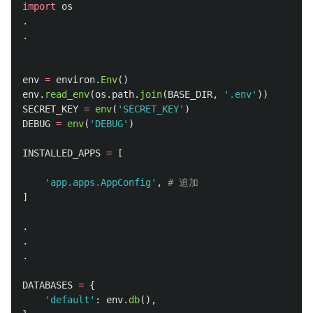
import
os
.
.
env
=
environ
.
Env
()
env
.
read_env
(
os
.
path
.
join
(
BASE_DIR
,
'
.env
'
))
SECRET_KEY
=
env
(
'
SECRET_KEY
'
)
DEBUG
=
env
(
'
DEBUG
'
)
INSTALLED_APPS
=
[
'
app.apps.AppConfig
'
,
]
.
.
.
DATABASES
=
{
'
default
'
:
env
.
db
(),