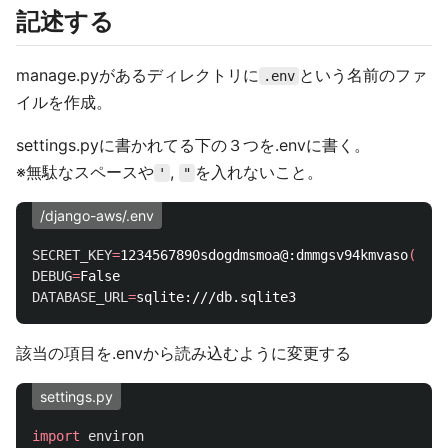
記述する
manage.pyがあるディレクトリに
という名前のファ
.env
イルを作成。
settings.pyに書かれてる下の３つを.envに書く。
※無駄なスペースや
,
を入れないこと。
'
"
/django-aws/.env
SECRET_KEY
=
1234567890sdogdmsmoa@:dmmgsv94kmvaso
(
DEBUG
=
DATABASE_URL
=
該当の項目を.envから読み込むように変更する
settings.py
import
environ