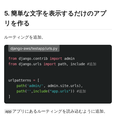
5. 簡単な文字を表示するだけのアプ
リを作る
ルーティングを追加。
django-aws/testapp/urls.py
from
django.contrib
import
admin
from
django.urls
import
path
,
include
urlpatterns
=
[
path
(
'
admin/
'
,
admin
.
site
.
urls
),
path
(
''
,
include
(
"
app.urls
"
))
]
アプリにあるルーティングを読み込むように追加。
app