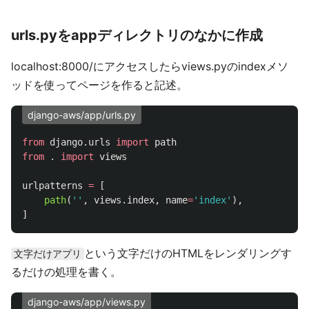
urls.pyをappディレクトリのなかに作成
localhost:8000/にアクセスしたらviews.pyのindexメソ
ッドを使ってページを作ると記述。
django-aws/app/urls.py
from
django.urls
import
path
from
.
import
views
urlpatterns
=
[
path
(
''
,
views
.
index
,
name
=
'
index
'
),
]
という文字だけのHTMLをレンダリングす
文字だけアプリ
るだけの処理を書く。
django-aws/app/views.py