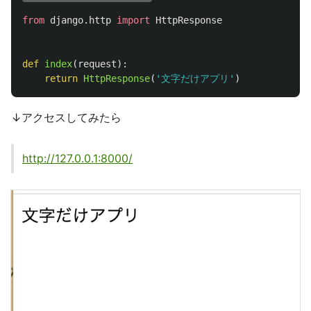
from
django.http
import
HttpResponse
def
index
(
request
):
return
HttpResponse
(
'
文字だけアプリ
'
)
↓アクセスしてみたら
http://127.0.0.1:8000/