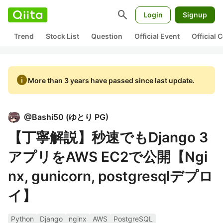
search
Login
Signup
Trend
Stock List
Question
Official Event
Official
info
More than 3 years have passed since last update.
@
Bashi50
(
ゆとり PG
)
【丁寧解説】秒速でもDjango 3
アプリをAWS EC2で公開【Ngi
nx, gunicorn, postgresqlデプロ
イ】
Python
Django
nginx
AWS
PostgreSQL