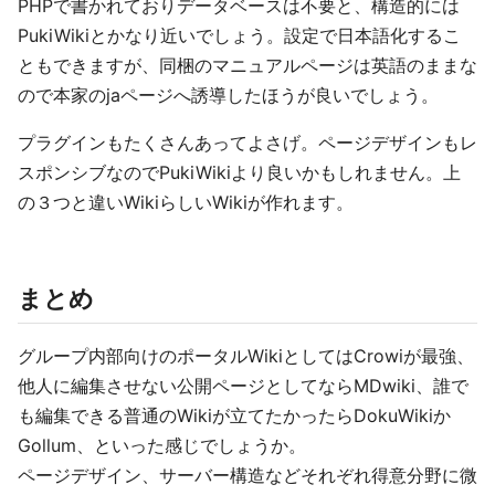
PHPで書かれておりデータベースは不要と、構造的には
PukiWikiとかなり近いでしょう。設定で日本語化するこ
ともできますが、同梱のマニュアルページは英語のままな
ので本家のjaページへ誘導したほうが良いでしょう。
プラグインもたくさんあってよさげ。ページデザインもレ
スポンシブなのでPukiWikiより良いかもしれません。上
の３つと違いWikiらしいWikiが作れます。
まとめ
グループ内部向けのポータルWikiとしてはCrowiが最強、
他人に編集させない公開ページとしてならMDwiki、誰で
も編集できる普通のWikiが立てたかったらDokuWikiか
Gollum、といった感じでしょうか。
ページデザイン、サーバー構造などそれぞれ得意分野に微