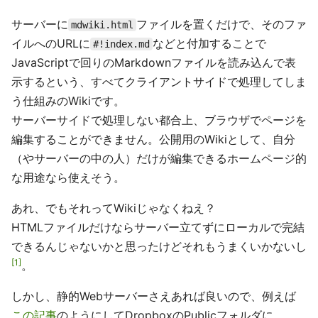
サーバーに
ファイルを置くだけで、そのファ
mdwiki.html
イルへのURLに
などと付加することで
#!index.md
JavaScriptで回りのMarkdownファイルを読み込んで表
示するという、すべてクライアントサイドで処理してしま
う仕組みのWikiです。
サーバーサイドで処理しない都合上、ブラウザでページを
編集することができません。公開用のWikiとして、自分
（やサーバーの中の人）だけが編集できるホームページ的
な用途なら使えそう。
あれ、でもそれってWikiじゃなくねえ？
HTMLファイルだけならサーバー立てずにローカルで完結
できるんじゃないかと思ったけどそれもうまくいかないし
1
。
しかし、静的Webサーバーさえあれば良いので、例えば
この記事
のようにしてDropboxのPublicフォルダに