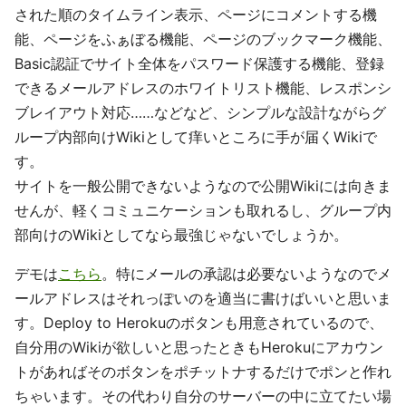
された順のタイムライン表示、ページにコメントする機
能、ページをふぁぼる機能、ページのブックマーク機能、
Basic認証でサイト全体をパスワード保護する機能、登録
できるメールアドレスのホワイトリスト機能、レスポンシ
ブレイアウト対応……などなど、シンプルな設計ながらグ
ループ内部向けWikiとして痒いところに手が届くWikiで
す。
サイトを一般公開できないようなので公開Wikiには向きま
せんが、軽くコミュニケーションも取れるし、グループ内
部向けのWikiとしてなら最強じゃないでしょうか。
デモは
こちら
。特にメールの承認は必要ないようなのでメ
ールアドレスはそれっぽいのを適当に書けばいいと思いま
す。Deploy to Herokuのボタンも用意されているので、
自分用のWikiが欲しいと思ったときもHerokuにアカウン
トがあればそのボタンをポチットナするだけでポンと作れ
ちゃいます。その代わり自分のサーバーの中に立てたい場