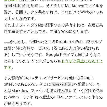
を配置し、その周りにMarkdownファイルを
mdwiki.html
置き、公開リンクを共有すれば、それだけでWikiのいっち
ょ上がりなのです。
そのままフォルダを編集権限つきで共有すれば、友達と共
同で編集することもでき、立派なWikiになります。
……がしかし、今調べたところDropboxのPublicフォルダ
は随分前に有料サービス化（既にある人は使い続けられ
る）していたそうです。Googleドライブも同じようなこ
とをしていたそうですがこちらも
もうすぐ廃止になるそう
です
。
まあ静的Webホスティングサービスは他にもGoogle
Sitesとかあるので、そこに
を配置して、あ
mdwiki.html
とはMarkdownファイルをぽんぽん置いていくだけで簡単
にWebページが作れる魔法のHTMLファイルとして使うの
が良さそうです。