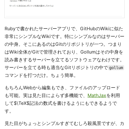
Rubyで書かれたサーバーアプリで、GitHubのWikiに似た
非常にシンプルなWikiです。特にシンプルなのはサーバー
の中身。そこにあるのはGitのリポジトリが一つ。つまり
はWiki全体がGitで管理されており、Gollumはその中身を
読み書きするサーバーを立てるソフトウェアなわけです。
サーバーを立てる時も適当なGitリポジトリの中で
gollum
コマンドを打つだけ。ちょう簡単。
もちろんWebから編集もでき、ファイルのアップロード
も可能。実は見た目によらず多機能で、
MathJax
を利用
して$\TeX$記法の数式を書けるようにもできるようで
す。
見た目がちょっとシンプルすぎてむしろ殺風景ですが、カ