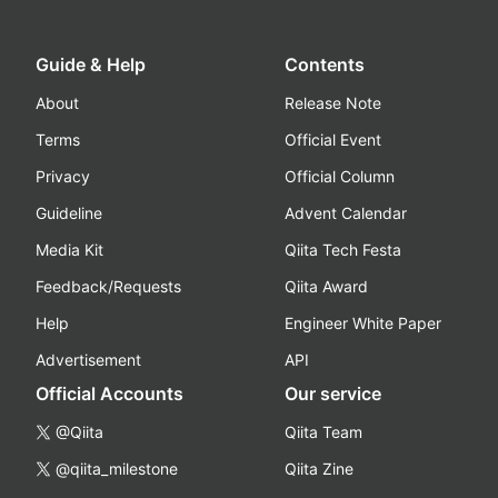
Guide & Help
Contents
About
Release Note
Terms
Official Event
Privacy
Official Column
Guideline
Advent Calendar
Media Kit
Qiita Tech Festa
Feedback/Requests
Qiita Award
Help
Engineer White Paper
Advertisement
API
Official Accounts
Our service
@Qiita
Qiita Team
@qiita_milestone
Qiita Zine