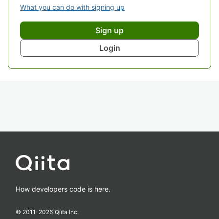
What you can do with signing up
Sign up
Login
How developers code is here.
© 2011-
2026
Qiita Inc.