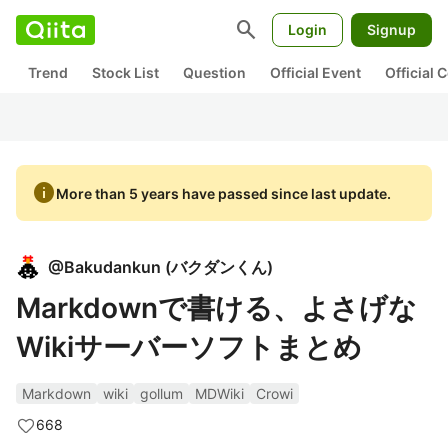
search
Login
Signup
Trend
Stock List
Question
Official Event
Official
info
More than 5 years have passed since last update.
@
Bakudankun
(
バクダンくん
)
Markdownで書ける、よさげな
Wikiサーバーソフトまとめ
Markdown
wiki
gollum
MDWiki
Crowi
668