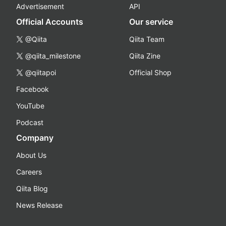
Advertisement
API
Official Accounts
Our service
@Qiita
Qiita Team
@qiita_milestone
Qiita Zine
@qiitapoi
Official Shop
Facebook
YouTube
Podcast
Company
About Us
Careers
Qiita Blog
News Release