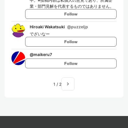
中。※投稿内容は私個人の意見であり、所属企
業・部門見解を代表するものではありません。
Follow
Hiroaki Wakatsuki
@
puzzeljp
でざいなー
Follow
@
maikeru7
Follow
navigate_next
1
/
2