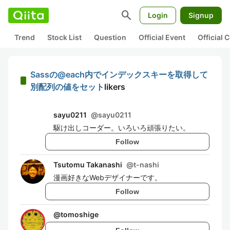
search
Login
Signup
Trend
Stock List
Question
Official Event
Official
Sassの@each内でインデックスキーを取得して
別配列の値をセット
likers
sayu0211
@
sayu0211
駆け出しコーダー。いろいろ頑張りたい。
Follow
Tsutomu Takanashi
@
t-nashi
漫画好きなWebデザイナーです。
Follow
@
tomoshige