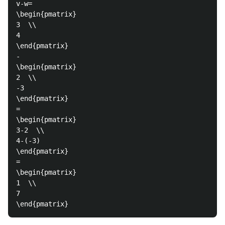
v-w=

\begin{pmatrix}

3  \\

4  

\end{pmatrix}

-

\begin{pmatrix}

2  \\

-3  

\end{pmatrix}

=

\begin{pmatrix}

3-2  \\

4-(-3)  

\end{pmatrix}

=

\begin{pmatrix}

1  \\

7  
