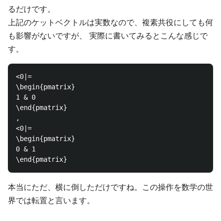
るだけです。
上記のケットベクトルは実数なので、複素共役にしても何
も影響がないですが、 実際に書いてみるとこんな感じで
す。
<0|=

\begin{pmatrix}

1 & 0 

\end{pmatrix}

,

<0|=

\begin{pmatrix}

0 & 1 

本当にただ、横に倒しただけですね。この操作を数学の世
界では転置と言います。