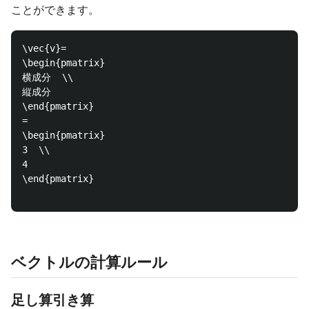
ことができます。
\vec{v}=

\begin{pmatrix}

横成分  \\

縦成分  

\end{pmatrix}

=

\begin{pmatrix}

3  \\

4  

\end{pmatrix}

ベクトルの計算ルール
足し算引き算