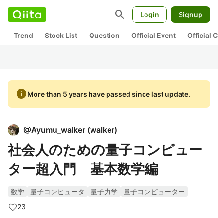
search
Login
Signup
Trend
Stock List
Question
Official Event
Official
info
More than 5 years have passed since last update.
@
Ayumu_walker
(
walker
)
社会人のための量子コンピュー
ター超入門 基本数学編
数学
量子コンピュータ
量子力学
量子コンピューター
23