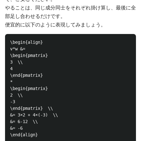
やることは、同じ成分同士をそれぞれ掛け算し、最後に全
部足し合わせるだけです。
便宜的に以下のように表現してみましょう。
\begin{align}

v*w &=

\begin{pmatrix}

3  \\

4  

\end{pmatrix}

*

\begin{pmatrix}

2  \\

-3  

\end{pmatrix}  \\

&= 3×2 + 4×(-3)  \\

&= 6-12  \\

&= -6 
