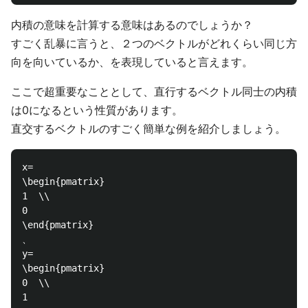
内積の意味を計算する意味はあるのでしょうか？
すごく乱暴に言うと、２つのベクトルがどれくらい同じ方
向を向いているか、を表現していると言えます。
ここで超重要なこととして、直行するベクトル同士の内積
は0になるという性質があります。
直交するベクトルのすごく簡単な例を紹介しましょう。
x=

\begin{pmatrix}

1  \\

0  

\end{pmatrix}

、

y=

\begin{pmatrix}

0  \\

1  
