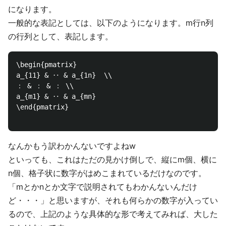
になります。
一般的な表記としては、以下のようになります。m行n列
の行列として、表記します。
\begin{pmatrix}

a_{11} & ‥ & a_{1n}  \\

： & ： & ： \\

a_{m1} & ‥ & a_{mn}

\end{pmatrix}

なんかもう訳わかんないですよねw
といっても、これはただの見かけ倒しで、縦にm個、横に
n個、格子状に数字がはめこまれているだけなのです。
「mとかnとか文字で説明されてもわかんないんだけ
ど・・・」と思いますが、それも何らかの数字が入ってい
るので、上記のような具体的な形で考えてみれば、大した