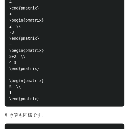
4  

\end{pmatrix}

+

\begin{pmatrix}

2  \\

-3  

\end{pmatrix}

=

\begin{pmatrix}

3+2  \\

4-3  

\end{pmatrix}

=

\begin{pmatrix}

5  \\

1  

引き算も同様です。