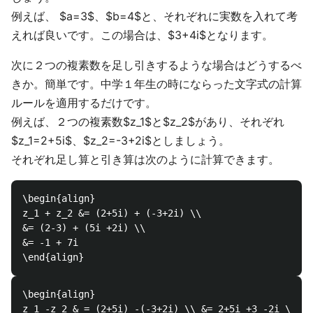
例えば、 $a=3$、$b=4$と、それぞれに実数を入れて考
えれば良いです。この場合は、$3+4i$となります。
次に２つの複素数を足し引きするような場合はどうするべ
きか。簡単です。中学１年生の時にならった文字式の計算
ルールを適用するだけです。
例えば、２つの複素数$z_1$と$z_2$があり、それぞれ
$z_1=2+5i$、$z_2=-3+2i$としましょう。
それぞれ足し算と引き算は次のように計算できます。
\begin{align}

z_1 + z_2 &= (2+5i) + (-3+2i) \\

&= (2-3) + (5i +2i) \\

&= -1 + 7i 

\begin{align}

z_1 -z_2 & = (2+5i) -(-3+2i) \\ &= 2+5i +3 -2i \\ &=