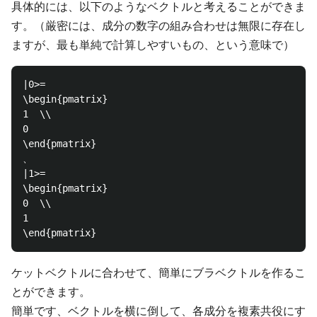
具体的には、以下のようなベクトルと考えることができま
す。（厳密には、成分の数字の組み合わせは無限に存在し
ますが、最も単純で計算しやすいもの、という意味で）
|0>=

\begin{pmatrix}

1  \\

0  

\end{pmatrix}

、

|1>=

\begin{pmatrix}

0  \\

1  

ケットベクトルに合わせて、簡単にブラベクトルを作るこ
とができます。
簡単です、ベクトルを横に倒して、各成分を複素共役にす