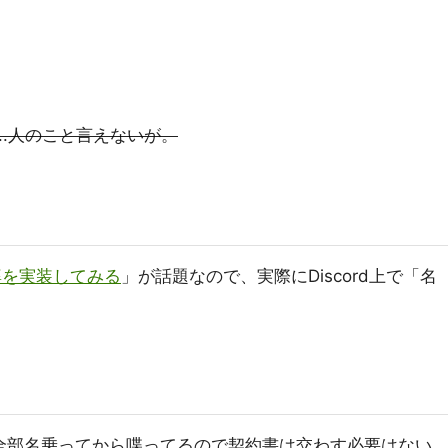
..人のこと言えないが。
婆婆を実装してみる
」が話題なので、実際にDiscord上で「名
も、全部名乗ってから喋ってるので契約書は交わす必要はない