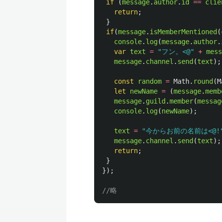
if 
(
message
.
author
.
id
==
clie
return
;
}
if
(
message
.
isMemberMentioned
(
console
.
log
(
message
.
author
.
var
text
=
"
フン。<@
"
+
mess
message
.
channel
.
send
(
text
);
const
random
=
Math
.
round
(
M
let
newName
=
(
message
.
memb
message
.
guild
.
member
(
messag
console
.
log
(
newName
);
text
=
"
今からお前の名前は<@!
message
.
channel
.
send
(
text
);
return
;
}
});
//略