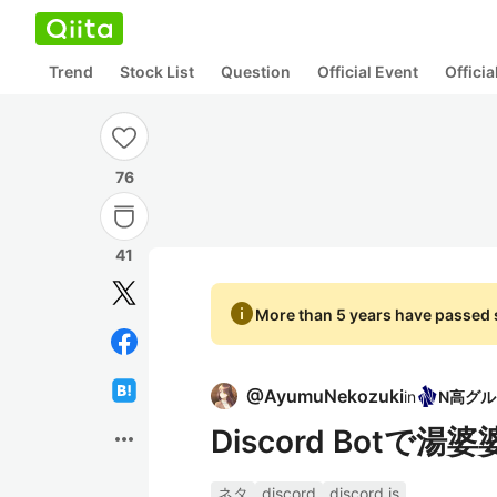
Trend
Stock List
Question
Official Event
Offici
76
41
info
More than 5 years have passed s
@
AyumuNekozuki
in
Discord Botで
more_horiz
ネタ
discord
discord.js