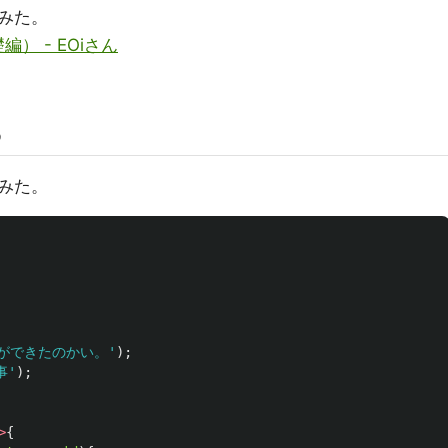
みた。
編） - EOiさん
る
みた。
ができたのかい。
'
);
事
'
);
>
{