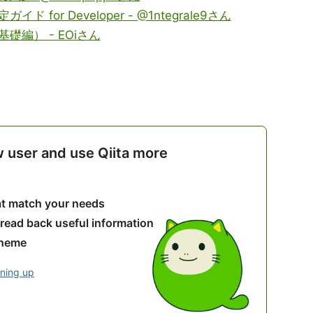
イド for Developer - @1ntegrale9さん
基礎編） - EOiさん
w user and use Qiita more
hat match your needs
 read back useful information
theme
gning up