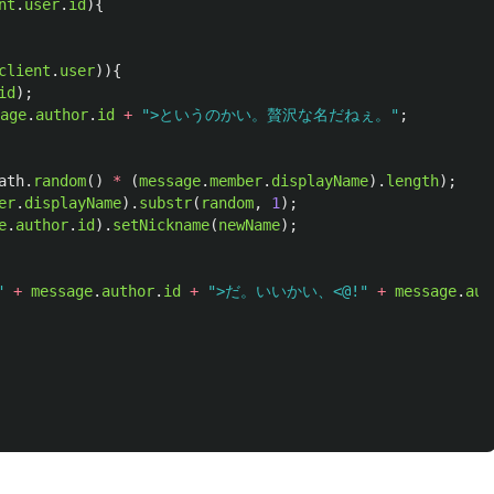
nt
.
user
.
id
){
client
.
user
)){
id
);
age
.
author
.
id
+
"
>というのかい。贅沢な名だねぇ。
"
;
ath
.
random
()
*
(
message
.
member
.
displayName
).
length
);
er
.
displayName
).
substr
(
random
,
1
);
e
.
author
.
id
).
setNickname
(
newName
);
"
+
message
.
author
.
id
+
"
>だ。いいかい、<@!
"
+
message
.
aut