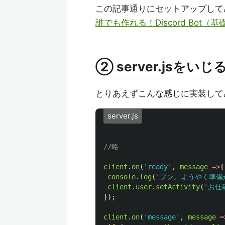
この記事通りにセットアップして
誰でも作れる！Discord Bot（基礎
② server.jsをいじ
とりあえずこんな感じに実装して
server.js
//略
client
.
on
(
'
ready
'
,
message
=>
{
console
.
log
(
'
フン。ようやく準備
client
.
user
.
setActivity
(
'
お仕
});
client
.
on
(
'
message
'
,
message
=