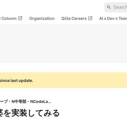
search
open_in_new
open_in_new
al Column
Organization
Qiita Careers
AI x Dev x Tea
ince last update.
N高グループ・N中等部・NCodeLabo
湯婆婆を実装してみる