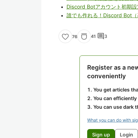
Discord Botアカウント初期設定ガ
誰でも作れる！Discord Bot（
comment
41
3
76
Register as a ne
conveniently
You get articles t
You can efficiently
You can use dark 
What you can do with si
Sign up
Login