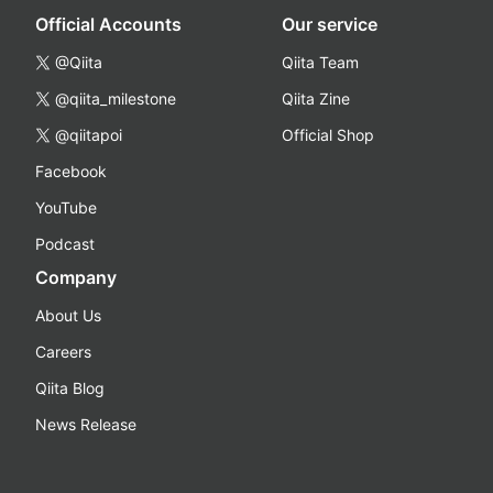
Official Accounts
Our service
@Qiita
Qiita Team
@qiita_milestone
Qiita Zine
@qiitapoi
Official Shop
Facebook
YouTube
Podcast
Company
About Us
Careers
Qiita Blog
News Release