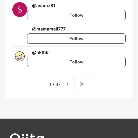
@
ashmz81
Follow
@
mamamali777
Follow
@
nkthkr
Follow
navigate_next
keyboard_double_arrow_right
1
/
37