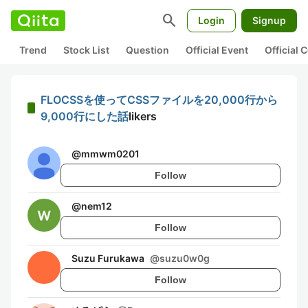
search
Login
Signup
Trend
Stock List
Question
Official Event
Official
FLOCSSを使ってCSSファイルを20,000行から
9,000行にした話
likers
@
mmwm0201
Follow
@
nem12
Follow
Suzu Furukawa
@
suzu0w0g
Follow