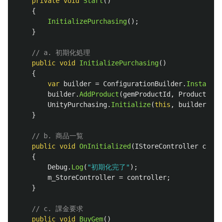
private
void
Start
()
{
InitializePurchasing
();
}
// a. 初期化処理
public
void
InitializePurchasing
()
{
var
builder
=
ConfigurationBuilder
.
Instance
(
builder
.
AddProduct
(
gemProductId
,
ProductType
UnityPurchasing
.
Initialize
(
this
,
builder
);
}
// b. 商品一覧
public
void
OnInitialized
(
IStoreController
contr
{
Debug
.
Log
(
"初期化完了"
);
m_StoreController
=
controller
;
}
// c. 課金要求
public
void
BuyGem
()