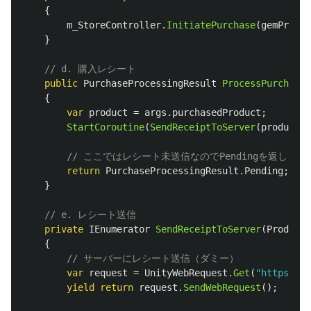
{
m_StoreController
.
InitiatePurchase
(
gemProduc
}
// d. 購入レシート
public
PurchaseProcessingResult
ProcessPurchase
(
{
var
product
=
args
.
purchasedProduct
;
StartCoroutine
(
SendReceiptToServer
(
product
))
// ここではレシート未送信なのでPendingを返しト
return
PurchaseProcessingResult
.
Pending
;
}
// e. レシート送信
private
IEnumerator
SendReceiptToServer
(
Product
{
// サーバーにレシート送信（ダミー）
var
request
=
UnityWebRequest
.
Get
(
"https://e
yield
return
request
.
SendWebRequest
();