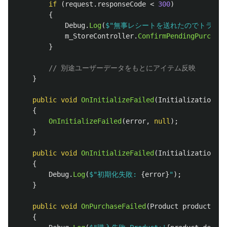
if
(
request
.
responseCode
<
300
)
{
Debug
.
Log
(
$"無事レシートを送れたのでトランザ
m_StoreController
.
ConfirmPendingPurchase
}
// 別途ユーザーデータをもとにアイテム反映
}
public
void
OnInitializeFailed
(
InitializationFai
{
OnInitializeFailed
(
error
,
null
);
}
public
void
OnInitializeFailed
(
InitializationFai
{
Debug
.
Log
(
$"初期化失敗: 
{
error
}
"
);
}
public
void
OnPurchaseFailed
(
Product
product
,
Pu
{