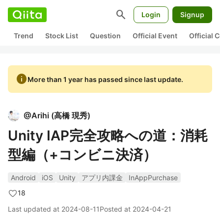
search
Login
Signup
Trend
Stock List
Question
Official Event
Official
info
More than 1 year has passed since last update.
@
Arihi
(
高橋 現秀
)
Unity IAP完全攻略への道：消耗
型編（+コンビニ決済）
Android
iOS
Unity
アプリ内課金
InAppPurchase
18
Last updated at
2024-08-11
Posted at
2024-04-21