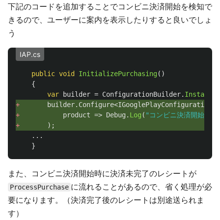
下記のコードを追加することでコンビニ決済開始を検知で
きるので、ユーザーに案内を表示したりすると良いでしょ
う
IAP.cs
public
void
InitializePurchasing
()
{
var
builder
=
ConfigurationBuilder
.
Instance
(
+ 
builder
.
Configure
<
IGooglePlayConfiguration
>(
+ 
product
=>
Debug
.
Log
(
"コンビニ決済開始"
)
+ 
);
...
}
また、コンビニ決済開始時に決済未完了のレシートが
に流れることがあるので、省く処理が必
ProcessPurchase
要になります。（決済完了後のレシートは別途送られま
す）