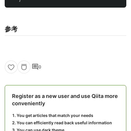
参考
comment
0
Register as a new user and use Qiita more
conveniently
You get articles that match your needs
You can efficiently read back useful information
You can use dark theme