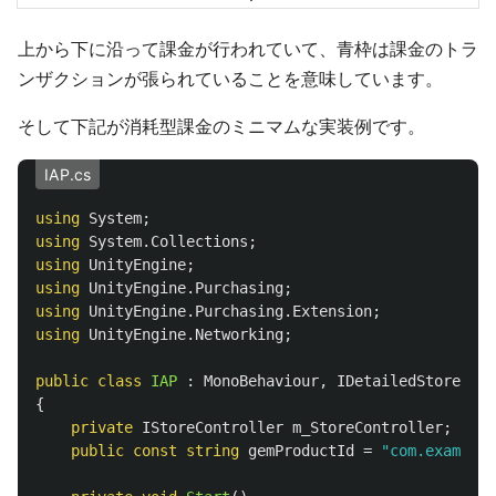
上から下に沿って課金が行われていて、青枠は課金のトラ
ンザクションが張られていることを意味しています。
そして下記が消耗型課金のミニマムな実装例です。
IAP.cs
using
System
;
using
System.Collections
;
using
UnityEngine
;
using
UnityEngine.Purchasing
;
using
UnityEngine.Purchasing.Extension
;
using
UnityEngine.Networking
;
public
class
IAP
:
MonoBehaviour
,
IDetailedStoreList
{
private
IStoreController
m_StoreController
;
public
const
string
gemProductId
=
"com.example