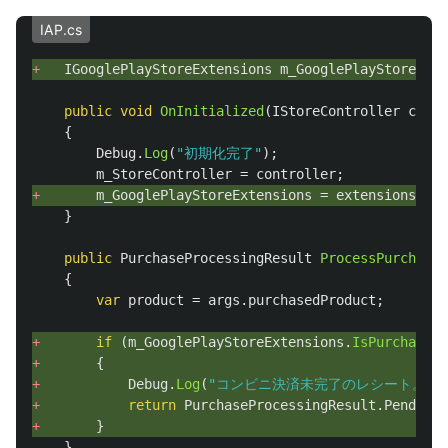
IAP.cs
+ 
IGooglePlayStoreExtensions
m_GooglePlayStoreExte
public
void
OnInitialized
(
IStoreController
contr
{
Debug
.
Log
(
"初期化完了"
);
m_StoreController
=
controller
;
+ 
m_GooglePlayStoreExtensions
=
extensions
.
Get
}
public
PurchaseProcessingResult
ProcessPurchase
(
{
var
product
=
args
.
purchasedProduct
;
+ 
if
(
m_GooglePlayStoreExtensions
.
IsPurchasedP
+ 
{
+ 
Debug
.
Log
(
"コンビニ決済未完了のレシート。サ
+ 
return
PurchaseProcessingResult
.
Pending
;
+ 
}
}