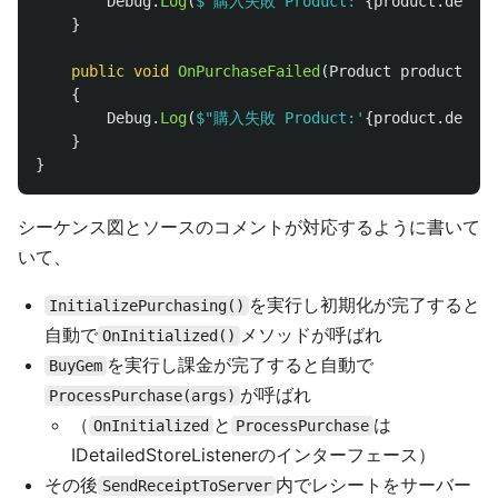
Debug
.
Log
(
$"購入失敗 Product:'
{
product
.
defini
}
public
void
OnPurchaseFailed
(
Product
product
,
Pu
{
Debug
.
Log
(
$"購入失敗 Product:'
{
product
.
defini
}
}
シーケンス図とソースのコメントが対応するように書いて
いて、
を実行し初期化が完了すると
InitializePurchasing()
自動で
メソッドが呼ばれ
OnInitialized()
を実行し課金が完了すると自動で
BuyGem
が呼ばれ
ProcessPurchase(args)
（
と
は
OnInitialized
ProcessPurchase
IDetailedStoreListenerのインターフェース）
その後
内でレシートをサーバー
SendReceiptToServer