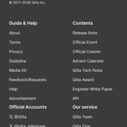
© 2011-
2026
Qiita Inc.
Guide & Help
Contents
About
Release Note
Terms
Official Event
Privacy
Official Column
Guideline
Advent Calendar
Media Kit
Qiita Tech Festa
Feedback/Requests
Qiita Award
Help
Engineer White Paper
Advertisement
API
Official Accounts
Our service
@Qiita
Qiita Team
@qiita_milestone
Qiita Zine