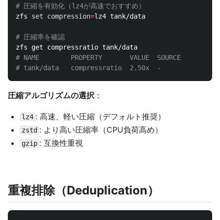
# 圧縮を有効化（lz4が高速でおすすめ）
zfs 
set 
compression
=
lz4 tank/data

# 圧縮率を確認
# NAME        PROPERTY       VALUE  SOURCE
# tank/data   compressratio  2.50x  -
圧縮アルゴリズムの選択
：
: 高速、軽い圧縮（デフォルト推奨）
lz4
: より高い圧縮率（CPU負荷高め）
zstd
: 互換性重視
gzip
重複排除（Deduplication）