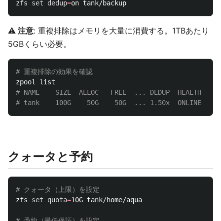
zfs 
set 
dedup
=
⚠️ 注意
: 重複排除はメモリを大量に消費する。1TBあたり
5GBくらい必要。
# 重複排除の効果を確認
# NAME    SIZE  ALLOC   FREE  ... DEDUP  HEALTH
# tank    100G    50G    50G  ... 1.50x  ONLINE
クォータと予約
# クォータ（上限）を設定
zfs 
set 
quota
=
10G tank/home/aqua

# 予約（最低保証）を設定