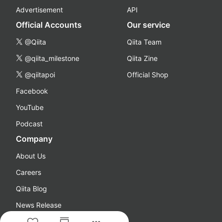
Advertisement
API
Official Accounts
Our service
@Qiita
Qiita Team
@qiita_milestone
Qiita Zine
@qiitapoi
Official Shop
Facebook
YouTube
Podcast
Company
About Us
Careers
Qiita Blog
News Release