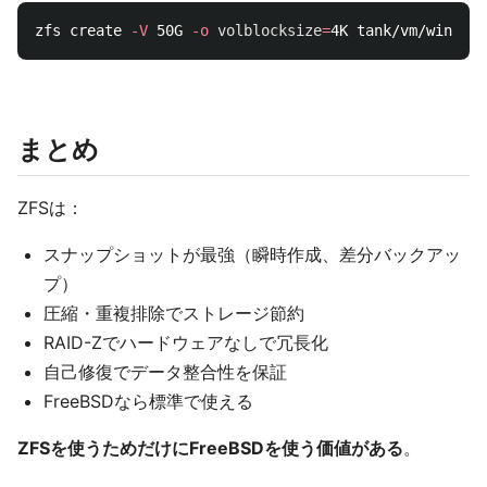
zfs create 
-V
 50G 
-o
volblocksize
=
まとめ
ZFSは：
スナップショットが最強（瞬時作成、差分バックアッ
プ）
圧縮・重複排除でストレージ節約
RAID-Zでハードウェアなしで冗長化
自己修復でデータ整合性を保証
FreeBSDなら標準で使える
ZFSを使うためだけにFreeBSDを使う価値がある
。