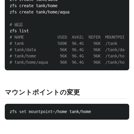
zfs create tank/home

zfs create tank/home/aqua

# 確認
# NAME              USED  AVAIL  REFER  MOUNTPOINT
# tank              500K  96.4G    96K  /tank
# tank/data          96K  96.4G    96K  /tank/data
# tank/home          96K  96.4G    96K  /tank/home
# tank/home/aqua     96K  96.4G    96K  /tank/home/a
マウントポイントの変更
zfs 
set 
mountpoint
=