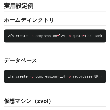
実用設定例
ホームディレクトリ
zfs create 
-o
compression
=
lz4 
-o
quota
=
データベース
zfs create 
-o
compression
=
lz4 
-o
recordsize
=
8K 
-o
pr
仮想マシン（zvol）