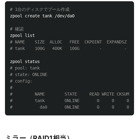
# 1台のディスクでプール作成
zpool create tank /dev/da0

# 確認
# NAME    SIZE  ALLOC   FREE  CKPOINT  EXPANDSZ   FR
# tank    100G   400K   100G        -         -     
# pool: tank
# state: ONLINE
# config:
#
#         NAME        STATE     READ WRITE CKSUM
#         tank        ONLINE       0     0     0
#           da0       ONLINE       0     0     0
ミラー（RAID1相当）