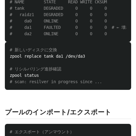
# NAME        STATE     READ WRITE CKSUM
# tank        DEGRADED     0     0     0
#   raidz1    DEGRADED     0     0     0
#     da0     ONLINE       0     0     0
#     da1     FAULTED      0     0     0  # ← 壊れた
#     da2     ONLINE       0     0     0
# 新しいディスクに交換
zpool replace tank da1 /dev/da3

# リシルバリング進捗確認
# scan: resilver in progress since ...
プールのインポート/エクスポート
# エクスポート（アンマウント）