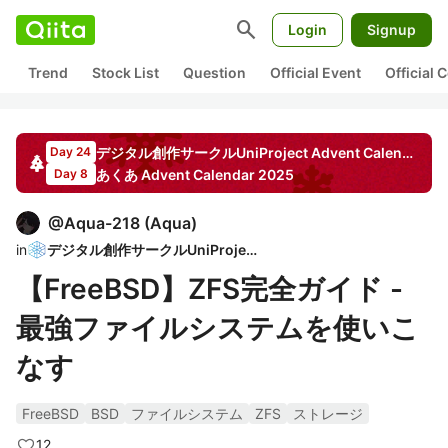
search
Login
Signup
Trend
Stock List
Question
Official Event
Official
デジタル創作サークルUniProject
Advent Calendar
20
Day 24
あくあ
Advent Calendar
2025
Day 8
@
Aqua-218
(
Aqua
)
in
デジタル創作サークルUniProject
【FreeBSD】ZFS完全ガイド -
最強ファイルシステムを使いこ
なす
FreeBSD
BSD
ファイルシステム
ZFS
ストレージ
12