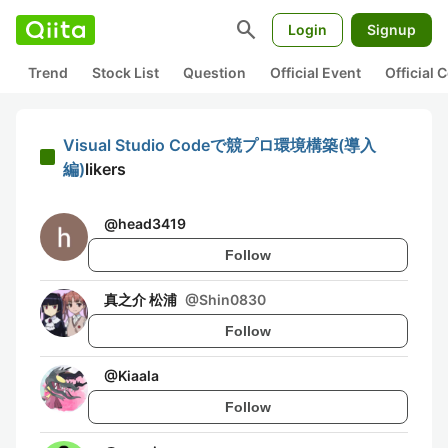
search
Login
Signup
Trend
Stock List
Question
Official Event
Official
Visual Studio Codeで競プロ環境構築(導入
編)
likers
@
head3419
Follow
真之介 松浦
@
Shin0830
Follow
@
Kiaala
Follow