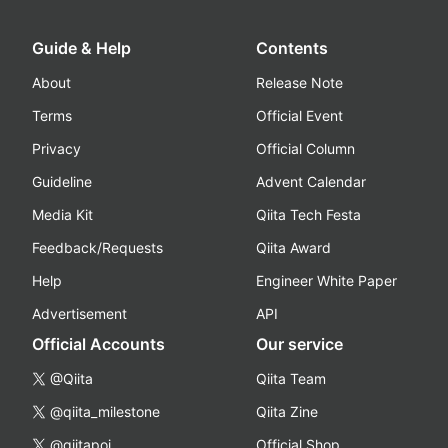
Guide & Help
Contents
About
Release Note
Terms
Official Event
Privacy
Official Column
Guideline
Advent Calendar
Media Kit
Qiita Tech Festa
Feedback/Requests
Qiita Award
Help
Engineer White Paper
Advertisement
API
Official Accounts
Our service
@Qiita
Qiita Team
@qiita_milestone
Qiita Zine
@qiitapoi
Official Shop