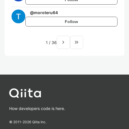
@
moroteru64
Follow
navigate_next
keyboard_double_arrow_right
1
/
36
How developers code is here.
© 2011-
2026
Qiita Inc.