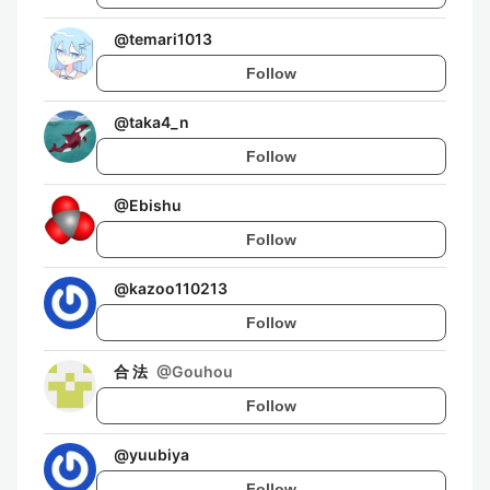
@
temari1013
Follow
@
taka4_n
Follow
@
Ebishu
Follow
@
kazoo110213
Follow
合 法
@
Gouhou
Follow
@
yuubiya
Follow