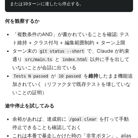
何を観察するか
「複数条件のAND」が書かれていることを確認: テス
ト維持 + クラス付与 + 編集範囲制約 + ターン上限
ターン末の
で、Claude が約束
git status --short
通り
と
以外に手を出して
src/main.ts
index.html
いないことが会話に出ている
が
を
維持
したまま機能追
Tests N passed
10 passed
加されていく（リファクタで既存テストを壊していな
いことの証明）
途中停止を試してみる
余裕があれば、達成前に
を打って手動
/goal clear
停止できることも確認しておく
これは本番で暴走しかけた時の「非常ボタン」。alias