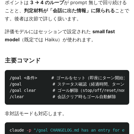
ポイントは
3 → 4 のループ
が prompt 無しで回り続ける
ことと、
判定材料が「会話に出た情報」に限られる
ことで
す。後者は次節で詳しく扱います。
評価モデルにはセッションで設定された
small fast
model
（既定では Haiku）が使われます。
主要コマンド
/goal <条件>      # ゴールをセット（即座にターン開始）

/goal             # ステータス確認（経過時間、ターン数、
/goal clear       # ゴール解除（stop/off/reset/none/c
非対話モードも対応します。
claude 
-p
"/goal CHANGELOG.md has an entry for every