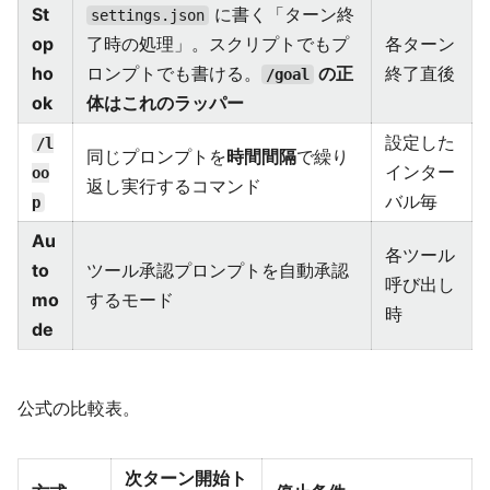
St
に書く「ターン終
settings.json
op
了時の処理」。スクリプトでもプ
各ターン
ho
ロンプトでも書ける。
の正
終了直後
/goal
ok
体はこれのラッパー
設定した
/l
同じプロンプトを
時間間隔
で繰り
インター
oo
返し実行するコマンド
バル毎
p
Au
各ツール
to
ツール承認プロンプトを自動承認
呼び出し
mo
するモード
時
de
公式の比較表。
次ターン開始ト