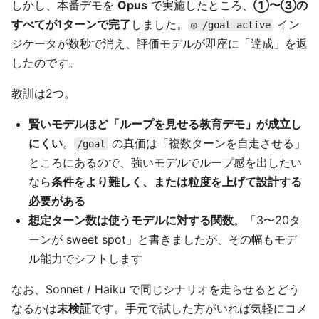
しかし、本番デモを
Opus
で実施したところ、
①〜③の
すべてが1ターンで完了
しました。
イン
◎ /goal active
ジケータが数秒で消え、評価モデルが即座に「達成」を返
したのです。
教訓は2つ。
賢いモデルほど「ループを見せる教育デモ」が成立し
にくい
。
の真価は「複数ターンを自走させる」
/goal
ところにあるので、強いモデルでループ感を出したい
なら
条件をより難しく、または粒度を上げて設計する
必要がある
想定ターン数は使うモデルに対する関数
。「3〜20タ
ーンが sweet spot」と書きましたが、その幅もモデ
ル能力でシフトします
なお、Sonnet / Haiku で同じシナリオを走らせるとどう
なるかは
未検証
です。手元で試した方がいれば気軽にコメ