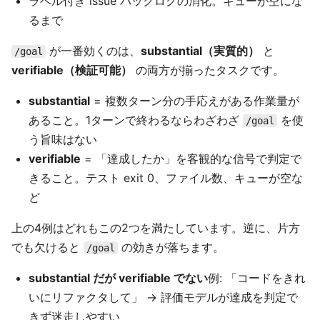
ラベル付き issue バックログの消化。キューが空にな
るまで
が一番効くのは、
substantial（実質的）
と
/goal
verifiable（検証可能）
の両方が揃ったタスクです。
substantial
= 複数ターン分の手応えがある作業量が
あること。1ターンで終わるならわざわざ
を使
/goal
う旨味はない
verifiable
= 「達成したか」を客観的な信号で判定で
きること。テスト exit 0、ファイル数、キューが空な
ど
上の4例はどれもこの2つを満たしています。逆に、片方
でも欠けると
の効きが落ちます。
/goal
substantial だが verifiable でない
例: 「コードをきれ
いにリファクタして」 → 評価モデルが達成を判定で
きず迷走しやすい