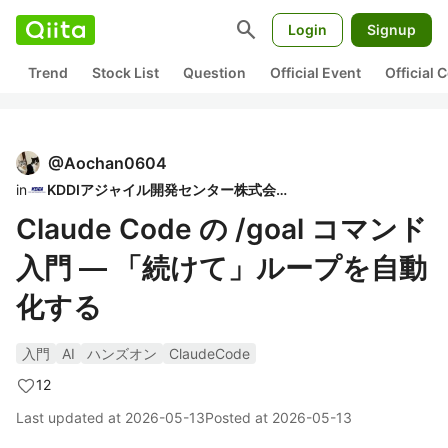
search
Login
Signup
Trend
Stock List
Question
Official Event
Official
@
Aochan0604
in
KDDIアジャイル開発センター株式会社
Claude Code の /goal コマンド
入門 — 「続けて」ループを自動
化する
入門
AI
ハンズオン
ClaudeCode
12
Last updated at
2026-05-13
Posted at
2026-05-13