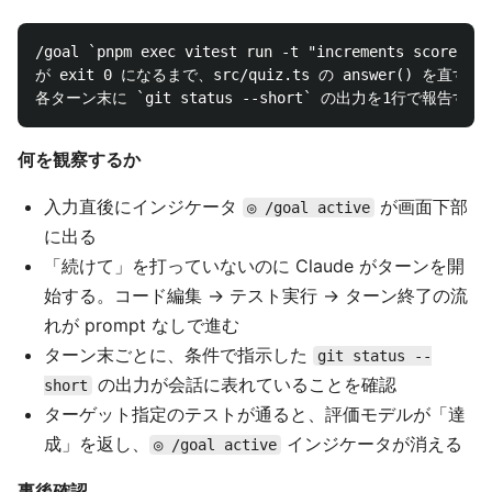
/goal `pnpm exec vitest run -t "increments score onl
が exit 0 になるまで、src/quiz.ts の answer() を直す。

何を観察するか
入力直後にインジケータ
が画面下部
◎ /goal active
に出る
「続けて」を打っていないのに Claude がターンを開
始する。コード編集 → テスト実行 → ターン終了の流
れが prompt なしで進む
ターン末ごとに、条件で指示した
git status --
の出力が会話に表れていることを確認
short
ターゲット指定のテストが通ると、評価モデルが「達
成」を返し、
インジケータが消える
◎ /goal active
事後確認