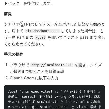
ドバック」を後付けします。
前提
シナリオ② Part B でテストが全パスした状態から始めま
す。途中で
してしまった場合は、も
git checkout -- .
う一度 Part B の
を叩いて全テスト pass まで戻し
/goal
てから進めてください。
手元の操作
ブラウザで
を開き、クイズ
http://localhost:8080
が最後まで動くことを目視確認
Claude Code に以下を入力
/goal `pnpm exec vitest run` が exit 0 を維持し
正解は .correct、不正解は .wrong クラスを付与し CSSで緑
テストには触らず src/main.ts と index.html のみ編集。

各ターン末に `git status --short` と vitest 最終1行を出