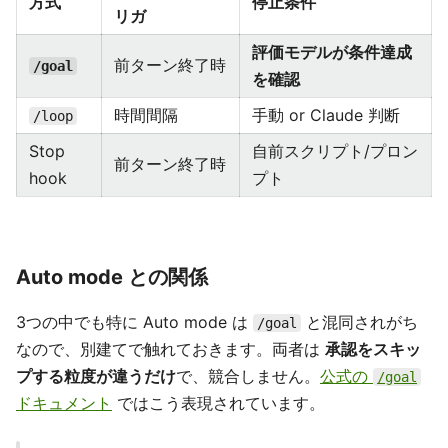
方式
停止条件
リガ
評価モデルが条件達成
前ターン終了時
/goal
を確認
時間間隔
手動 or Claude 判断
/loop
Stop
自前スクリプト/プロン
前ターン終了時
hook
プト
Auto mode との関係
3つの中でも特に Auto mode は
と混同されがち
/goal
なので、別建てで触れておきます。両者は
承認をスキッ
プする粒度が違うだけ
で、競合しません。
公式の
/goal
ドキュメント
ではこう表現されています。