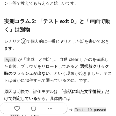
ント等で教えてもらえると嬉しいです。
実測コラム.2: 「テスト exit 0」と「画面で動
く」は別物
シナリオ③で個人的に一番ヒヤリとした話を書いておき
ます。
が「達成」と判定し、自動 clear したのを確認し
/goal
た直後、ブラウザをリロードしてみると
選択肢クリック
時のフラッシュが出ない
、という現象が起きました。テス
トは確かに10件すべて通っているのに、です。
原因は明快で、評価モデルは
「会話に出た文字情報」だ
けで判定している
から。具体的には
more_horiz
の出力 →
pnpm exec vitest run
Tests 10 passed