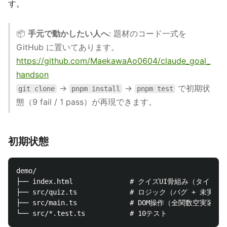
す。
📦
手元で動かしたい人へ
: 題材のコード一式を
GitHub に置いてあります。
https://github.com/MaekawaAo0604/claude_goal_
handson
→
→
で初期状
git clone
pnpm install
pnpm test
態（9 fail / 1 pass）が再現できます。
初期状態
demo/

├── index.html              # クイズUI骨組み（タイ
├── src/quiz.ts             # ロジック（バグ + 未実装）
├── src/main.ts             # DOM操作（全関数空実装）
