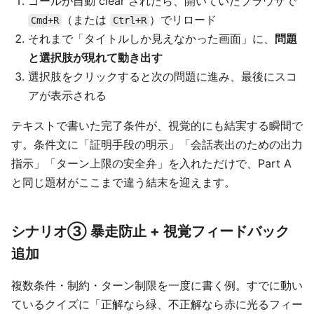
ゴールが自動 clear されたら、開いていたブラウザで
（または
）でリロード
Cmd+R
Ctrl+R
それまで「タイトルしか見えなかった画面」に、
問題
と選択肢が現れて動き出す
選択肢をクリックすると次の問題に進み、最後にスコ
アが表示される
テキストで書いた完了条件が、視覚的にも結実する瞬間で
す。条件文に「証明手段の明示」「会話表出のための出力
指示」「ターン上限の安全弁」を入れただけで、Part A
と同じ題材がここまで違う結末を迎えます。
シナリオ③ 暴走防止 + 視覚フィードバック
追加
複数条件・制約・ターン制限を一度に書く例。すでに動い
ているクイズに「正解なら緑、不正解なら赤に光るフィー