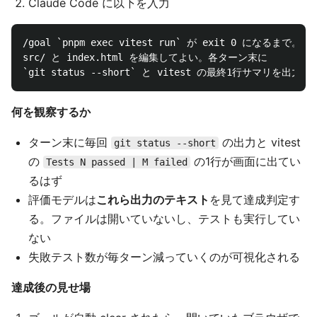
Claude Code に以下を入力
/goal `pnpm exec vitest run` が exit 0 になるまで。

src/ と index.html を編集してよい。各ターン末に

何を観察するか
ターン末に毎回
の出力と vitest
git status --short
の
の1行が画面に出てい
Tests N passed | M failed
るはず
評価モデルは
これら出力のテキスト
を見て達成判定す
る。ファイルは開いていないし、テストも実行してい
ない
失敗テスト数が毎ターン減っていくのが可視化される
達成後の見せ場