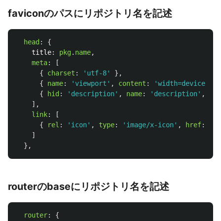
faviconのパスにリポジトリ名を記述
head
:
{
title
:
pkg
.
name
,
meta
:
[
{
charset
:
'
utf-8
'
},
{
name
:
'
viewport
'
,
content
:
'
width=device-wid
{
hid
:
'
description
'
,
name
:
'
description
'
,
con
],
link
:
[
{
rel
:
'
icon
'
,
type
:
'
image/x-icon
'
,
href
:
'
/
]
},
routerのbaseにリポジトリ名を記述
router
:
{