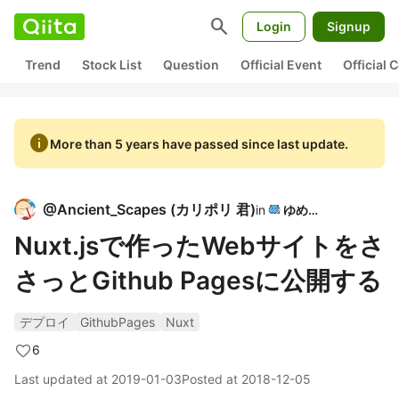
search
Login
Signup
Trend
Stock List
Question
Official Event
Official
info
More than 5 years have passed since last update.
@
Ancient_Scapes
(
カリポリ 君
)
in
ゆめみ
Nuxt.jsで作ったWebサイトをさ
さっとGithub Pagesに公開する
デプロイ
GithubPages
Nuxt
6
Last updated at
2019-01-03
Posted at
2018-12-05