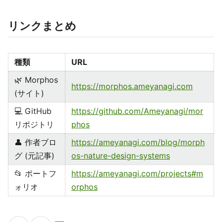
リンクまとめ
種類
URL
🌿 Morphos
https://morphos.ameyanagi.com
(サイト)
💻 GitHub
https://github.com/Ameyanagi/mor
リポジトリ
phos
👤 作者ブロ
https://ameyanagi.com/blog/morph
グ (元記事)
os-nature-design-systems
📂 ポートフ
https://ameyanagi.com/projects#m
ォリオ
orphos