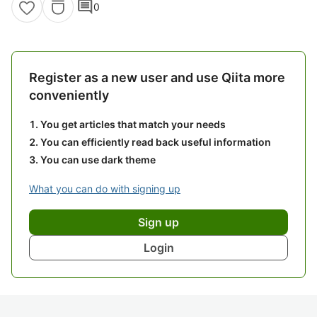
comment
0
Register as a new user and use Qiita more
conveniently
You get articles that match your needs
You can efficiently read back useful information
You can use dark theme
What you can do with signing up
Sign up
Login