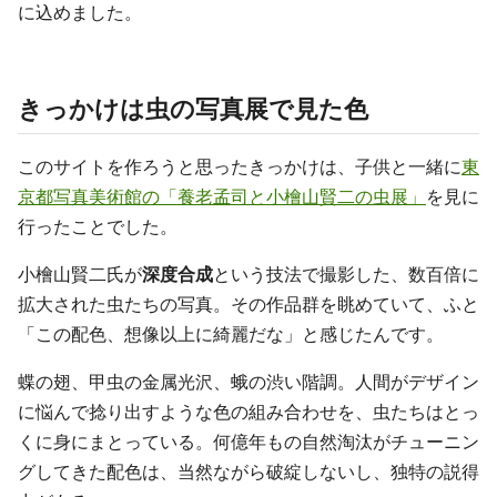
に込めました。
きっかけは虫の写真展で見た色
このサイトを作ろうと思ったきっかけは、子供と一緒に
東
京都写真美術館の「養老孟司と小檜山賢二の虫展」
を見に
行ったことでした。
小檜山賢二氏が
深度合成
という技法で撮影した、数百倍に
拡大された虫たちの写真。その作品群を眺めていて、ふと
「この配色、想像以上に綺麗だな」と感じたんです。
蝶の翅、甲虫の金属光沢、蛾の渋い階調。人間がデザイン
に悩んで捻り出すような色の組み合わせを、虫たちはとっ
くに身にまとっている。何億年もの自然淘汰がチューニン
グしてきた配色は、当然ながら破綻しないし、独特の説得