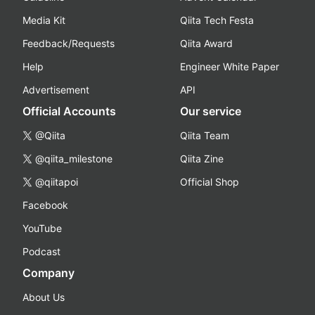
Media Kit
Qiita Tech Festa
Feedback/Requests
Qiita Award
Help
Engineer White Paper
Advertisement
API
Official Accounts
Our service
@Qiita
Qiita Team
@qiita_milestone
Qiita Zine
@qiitapoi
Official Shop
Facebook
YouTube
Podcast
Company
About Us