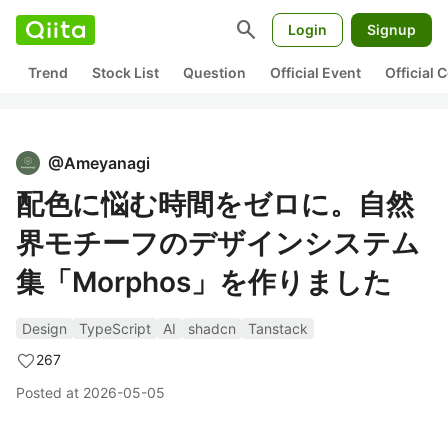
search
Login
Signup
Trend
Stock List
Question
Official Event
Official
@
Ameyanagi
配色に悩む時間をゼロに。自然
界モチーフのデザインシステム
集「Morphos」を作りました
Design
TypeScript
AI
shadcn
Tanstack
267
Posted at
2026-05-05