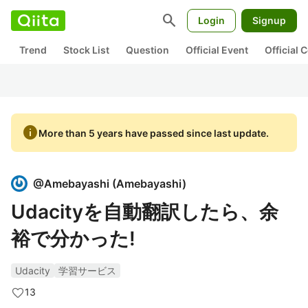
search
Login
Signup
Trend
Stock List
Question
Official Event
Official
info
More than 5 years have passed since last update.
@
Amebayashi
(
Amebayashi
)
Udacityを自動翻訳したら、余
裕で分かった!
Udacity
学習サービス
13