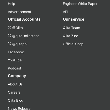
Help
Engineer White Paper
Advertisement
API
Official Accounts
Our service
@Qiita
Qiita Team
@qiita_milestone
Qiita Zine
@qiitapoi
Official Shop
Facebook
YouTube
Podcast
Company
About Us
Careers
Qiita Blog
News Release