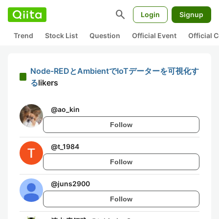
search
Login
Signup
Trend
Stock List
Question
Official Event
Official
Node-REDとAmbientでIoTデーターを可視化す
る
likers
@
ao_kin
Follow
@
t_1984
Follow
@
juns2900
Follow