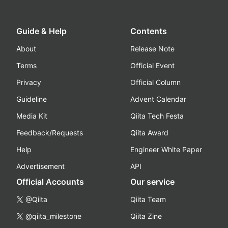
Guide & Help
Contents
About
Release Note
Terms
Official Event
Privacy
Official Column
Guideline
Advent Calendar
Media Kit
Qiita Tech Festa
Feedback/Requests
Qiita Award
Help
Engineer White Paper
Advertisement
API
Official Accounts
Our service
@Qiita
Qiita Team
@qiita_milestone
Qiita Zine