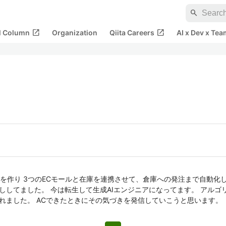
search
open_in_new
open_in_new
al Column
Organization
Qiita Careers
AI x Dev x Tea
作り 3つのECモールと在庫を連携させて、倉庫への発注まで自動化しま
ししてました。 今は転生して生成AIエンジニアになってます。 アルゴ
砕されました。 ACできたときにその気づきを発信していこうと思います。