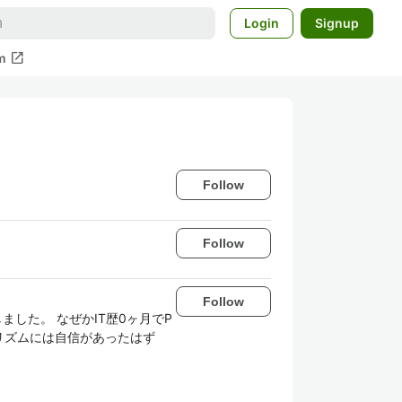
Login
Signup
open_in_new
m
Follow
Follow
Follow
した。 なぜかIT歴0ヶ月でP
リズムには自信があったはず