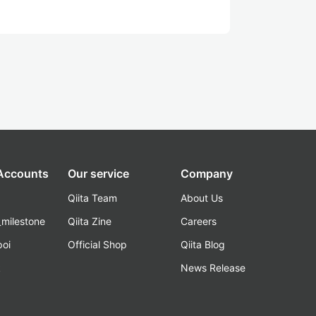
 Accounts
Our service
Company
Qiita Team
About Us
_milestone
Qiita Zine
Careers
poi
Official Shop
Qiita Blog
k
News Release