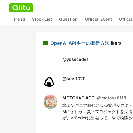
Trend
Stock List
Question
Official Event
Offici
OpenAI APIキーの取得方法
likers
@
yosecodes
@
tans1020
MOTONAO ADO
@
motoya0118
非エンジニア時代に販売管理システムを
Mにされ毎回炎上プロジェクトを火消
が、AtCoderに出会って一瞬で粉