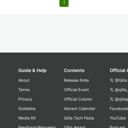
1
Guide & Help
Contents
Official
About
Release Note
@Qiita
Terms
Official Event
@qiita
Privacy
Official Column
@qiita
Guideline
Advent Calendar
Faceboo
Media Kit
Qiita Tech Festa
YouTube
Feedback/Requests
Qiita Award
Podcast