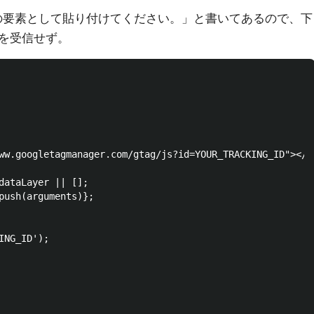
初の要素として貼り付けてください。」と書いてあるので、下
を受信せず。
ww.googletagmanager.com/gtag/js?id=YOUR_TRACKING_ID"></sc
dataLayer || [];

push(arguments)};

NG_ID');
