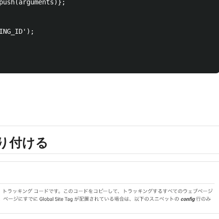
push(arguments)};

NG_ID');

貼り付ける