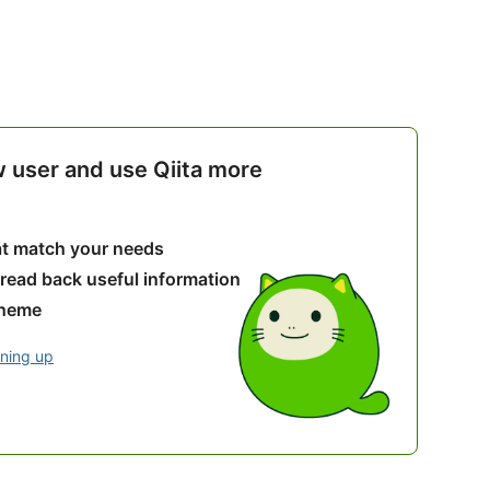
w user and use Qiita more
hat match your needs
 read back useful information
theme
gning up