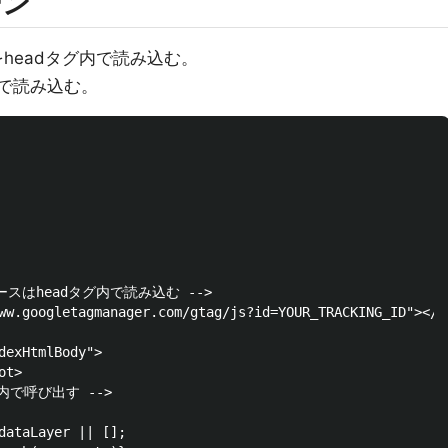
ーン
ースをheadタグ内で読み込む。
中で読み込む。
rのソースはheadタグ内で読み込む -->

ww.googletagmanager.com/gtag/js?id=YOUR_TRACKING_ID"></sc
dexHtmlBody">

t>

内で呼び出す -->

dataLayer || [];
