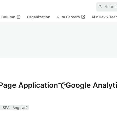
search
open_in_new
open_in_new
al Column
Organization
Qiita Careers
AI x Dev x Tea
Page ApplicationでGoogle Analyt
SPA
Angular2