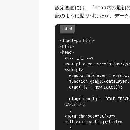
設定画面には、「head内の最
記のように貼り付けたが、データ
.html
<!doctype html>

<html>

<head>

  <!-- ここ -->

  <script async src="https://w
  <script>

    window.dataLayer = window.
    function gtag(){dataLayer.
    gtag('js', new Date());

    gtag('config', 'YOUR_TRACKI
  </script>

    :

  <meta charset="utf-8">

  <title>minmeeting</title>

    :
