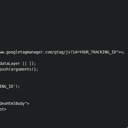
ww.googletagmanager.com/gtag/js?id=YOUR_TRACKING_ID"></sc
dataLayer || [];

push(arguments)};

NG_ID');

dexHtmlBody">

t>
