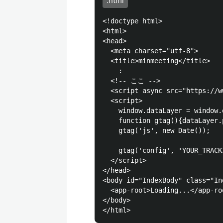
.html
<!doctype html>

<html>

<head>

  <meta charset="utf-8">

  <title>minmeeting</title>

    :

  <!-- ここ -->

  <script async src="https://w
  <script>

    window.dataLayer = window.
    function gtag(){dataLayer.
    gtag('js', new Date());

    gtag('config', 'YOUR_TRACKI
  </script>

</head>

<body id="IndexBody" class="In
  <app-root>Loading...</app-roo
</body>
