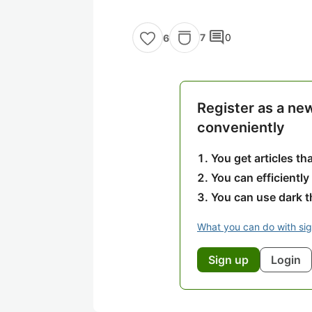
comment
7
0
6
Register as a ne
conveniently
You get articles t
You can efficiently
You can use dark 
What you can do with si
Sign up
Login