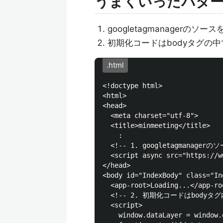
うまくいったパタ
googletagmanagerのソ
初期化コードはbodyタグの
.html
<!doctype html>

<html>

<head>

  <meta charset="utf-8">

  <title>minmeeting</title>

    :

  <!-- 1. googletagmanage
  <script async src="https://w
</head>

<body id="IndexBody" class="In
  <app-root>Loading...</app-roo
  <!-- 2. 初期化コードはbodyタグ
  <script>

    window.dataLayer = window.