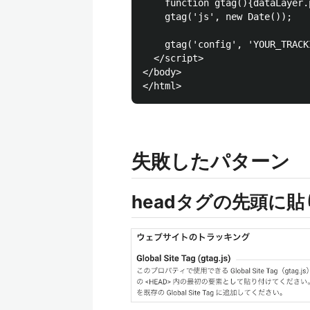
    function gtag(){dataLayer.
    gtag('js', new Date());

    gtag('config', 'YOUR_TRACKI
  </script>

</body>

失敗したパターン
headタグの先頭に