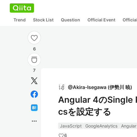
Trend
Stock List
Question
Official Event
Offici
6
7
@
Akira-Isegawa
(
伊勢川 暁
)
Angular 4のSingle 
csを設定する
more_horiz
JavaScript
GoogleAnalytics
Angular
6