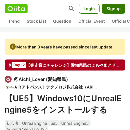
search
Login
Signup
Trend
Stock List
Question
Official Event
Official
info
More than 3 years have passed since last update.
【完走賞にチャレンジ】愛知県民のよもやまアドベントカレンダ
Day 12
@
Aichi_Lover
(
愛知県民
)
in
ＡＲアドバンストテクノロジ株式会社（ARI）
【UE5】Windows10にUnrealE
ngine5をインストールする
初心者
UnrealEngine
ue5
UnrealEngine5
AdventCalendar2022