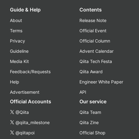
Guide & Help
Contents
About
Release Note
Terms
Official Event
Privacy
Official Column
Guideline
Advent Calendar
Media Kit
Qiita Tech Festa
Feedback/Requests
Qiita Award
Help
Engineer White Paper
Advertisement
API
Official Accounts
Our service
@Qiita
Qiita Team
@qiita_milestone
Qiita Zine
@qiitapoi
Official Shop