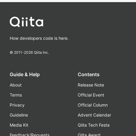
How developers code is here.
© 2011-
2026
Qiita Inc.
Guide & Help
Contents
About
Release Note
Terms
Official Event
Privacy
Official Column
Guideline
Advent Calendar
Media Kit
Qiita Tech Festa
Feedback/Requests
Qiita Award