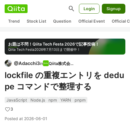
search
Login
Signup
Trend
Stock List
Question
Official Event
Official
お題は不問！Qiita Tech Festa 2026で記事投稿！
Qiita Tech Festa
2026年7月13日まで開催中！
@
Adacchi3
in
Qiita株式会社
lockfile の重複エントリを dedu
pe コマンドで整理する
JavaScript
Node.js
npm
YARN
pnpm
3
Posted at
2026-06-01