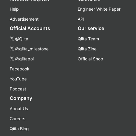
Help
Engineer White Paper
Advertisement
API
Official Accounts
Our service
@Qiita
Qiita Team
@qiita_milestone
Qiita Zine
@qiitapoi
Official Shop
Facebook
YouTube
Podcast
Company
About Us
Careers
Qiita Blog