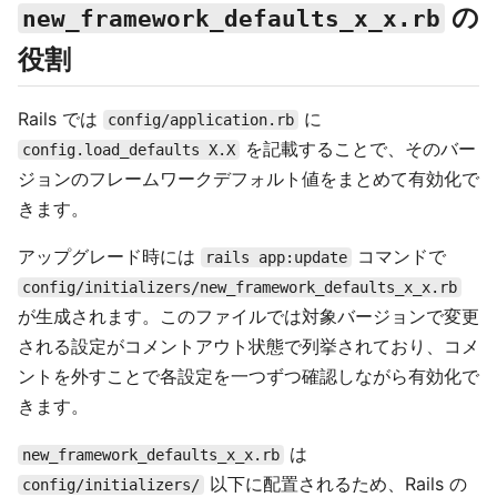
の
new_framework_defaults_x_x.rb
役割
Rails では
に
config/application.rb
を記載することで、そのバー
config.load_defaults X.X
ジョンのフレームワークデフォルト値をまとめて有効化で
きます。
アップグレード時には
コマンドで
rails app:update
config/initializers/new_framework_defaults_x_x.rb
が生成されます。このファイルでは対象バージョンで変更
される設定がコメントアウト状態で列挙されており、コメ
ントを外すことで各設定を一つずつ確認しながら有効化で
きます。
は
new_framework_defaults_x_x.rb
以下に配置されるため、Rails の
config/initializers/