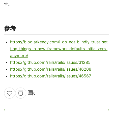
す。
参考
https://blog.arkency.com/i-do-not-blindly-trust-set
ting-things-in-new-framework-defaults-initializers-
anymore/
https://github.com/rails/rails/issues/31285
https://github.com/rails/rails/issues/46208
https://github.com/rails/rails/issues/46567
comment
0