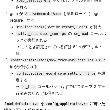
→ 6.1 のデフォルト値が設定
load_defaults 6.1
される
gem が
を早期ロード（eager
ActiveRecord::Base
require）する
が発火
run_load_hooks(:active_record, Base)
の
コールバ
active_record.set_configs
on_load
ックが実行される
→ このとき設定されている値は 6.1 のデフォルト
値
config/initializers/new_framework_defaults_7_0.r
が実行される
b
を設
config.active_record.some_setting = true
定する
→
コールバックはすでにステップ 2 で実
on_load
行済みのため、無視される
を
に書いた
load_defaults 7.0
config/application.rb