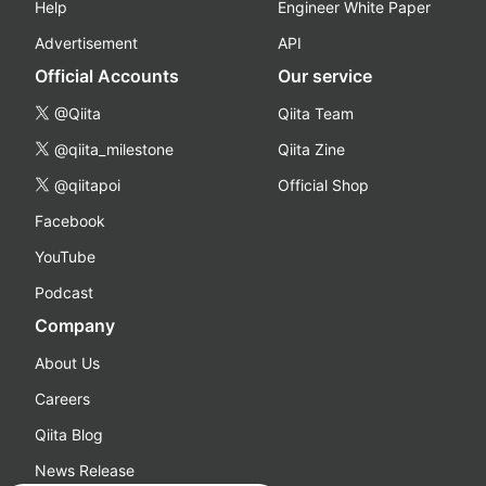
Help
Engineer White Paper
Advertisement
API
Official Accounts
Our service
@Qiita
Qiita Team
@qiita_milestone
Qiita Zine
@qiitapoi
Official Shop
Facebook
YouTube
Podcast
Company
About Us
Careers
Qiita Blog
News Release