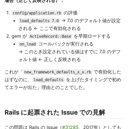
場合（正しく反映される）：
の評価
config/application.rb
→ 7.0 のデフォルト値が設定
load_defaults 7.0
される ← ここで有効化される
gem が
を早期ロードする
ActiveRecord::Base
コールバックが実行される
on_load
→ このとき設定されている値はすでに 7.0 のデフ
ォルト値 ← 正しく反映される
これが「
で有効化した
new_framework_defaults_x_x.rb
はずなのに、
を上げたタイミングで初め
load_defaults
てエラーが出た」理由とのことでした。
Rails に起票された Issue での見解
この問題は Rails の Issue（
#31285
、2017年）としても