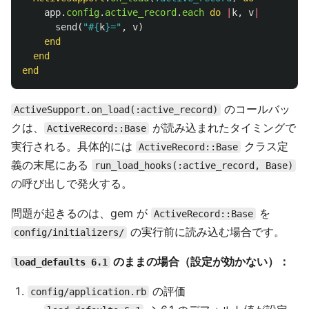
app
.
config
.
active_record
.
each
do
|
k
,
v
|
send
(
"
#{
k
}
="
,
v
)
end
end
end
のコールバッ
ActiveSupport.on_load(:active_record)
クは、
が読み込まれたタイミングで
ActiveRecord::Base
実行される。具体的には
クラス定
ActiveRecord::Base
義の末尾にある
run_load_hooks(:active_record, Base)
の呼び出しで発火する。
問題が起きるのは、gem が
を
ActiveRecord::Base
の実行前に読み込む場合です。
config/initializers/
のままの場合（設定が効かない）：
load_defaults 6.1
の評価
config/application.rb