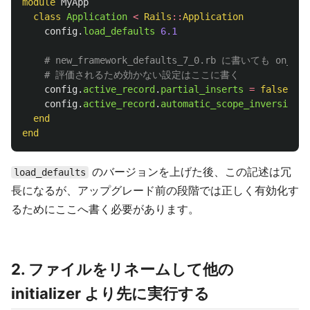
module
MyApp
class
Application
<
Rails
::
Application
config
.
load_defaults
6.1
# new_framework_defaults_7_0.rb に書いても o
# 評価されるため効かない設定はここに書く
config
.
active_record
.
partial_inserts
=
false
config
.
active_record
.
automatic_scope_inversing
=
end
end
のバージョンを上げた後、この記述は冗
load_defaults
長になるが、アップグレード前の段階では正しく有効化す
るためにここへ書く必要があります。
2. ファイルをリネームして他の
initializer より先に実行する