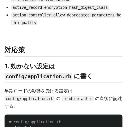
active_record.encryption.hash_digest_class
action_controller.allow_deprecated_parameters_ha
sh_equality
対応策
1. 効かない設定は
に書く
config/application.rb
早期ロードの影響を受ける設定は
の
の直後に記述
config/application.rb
load_defaults
する。
# config/application.rb