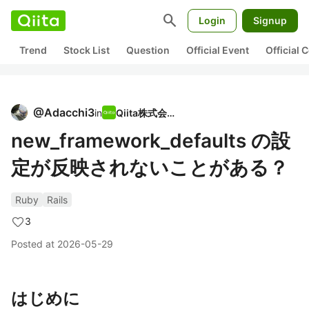
search
Login
Signup
Trend
Stock List
Question
Official Event
Official
@
Adacchi3
in
Qiita株式会社
new_framework_defaults の設
定が反映されないことがある？
Ruby
Rails
3
Posted at
2026-05-29
はじめに