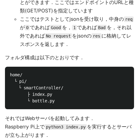
とができます．ここではエンドポイントのURLと種
類(GET/POST)を指定しています
ここではテストとしてjsonを受け取り，中身の
req
が
であれば
を，
であれば
を，それ以
0
Good
1
Bad
外であれば
をjsonの
に格納してレ
No request
res
スポンスを返します．
フォルダ構成は以下のとおりです．
home/

　└ pi/

　　└ smartController/

　　　　├ index.py

それではWebサーバを起動してみます．
Raspberry Pi上で
を実行するとサーバ
python3 index.py
が立ち上がります．