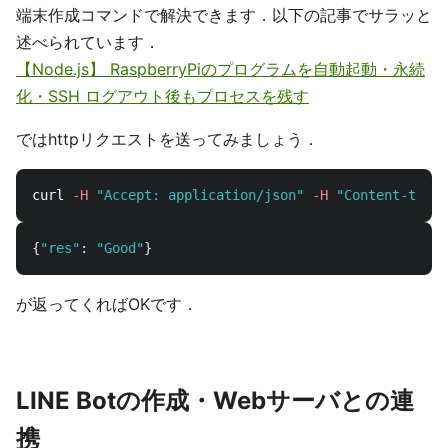
端末作成コマンドで解決できます．以下の記事でサラッと
述べられています．
【Node.js】 RaspberryPiのプログラムを自動起動・永続
化・SSH ログアウト後もプロセスを残す
ではhttpリクエストを送ってみましょう．
curl 
-H
"Accept: application/json"
-H
"Content-type:
{
"
res
"
:
"
Good
"
}
が返ってくればOKです．
LINE Botの作成・Webサーバとの連
携