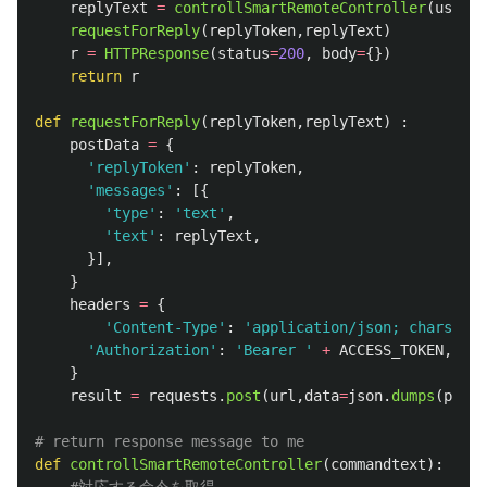
replyText
=
controllSmartRemoteController
(
userMe
requestForReply
(
replyToken
,
replyText
)
r
=
HTTPResponse
(
status
=
200
,
body
=
{})
return
r
def
requestForReply
(
replyToken
,
replyText
)
:
postData
=
{
'
replyToken
'
:
replyToken
,
'
messages
'
:
[{
'
type
'
:
'
text
'
,
'
text
'
:
replyText
,
}],
}
headers
=
{
'
Content-Type
'
:
'
application/json; charset=U
'
Authorization
'
:
'
Bearer 
'
+
ACCESS_TOKEN
,
}
result
=
requests
.
post
(
url
,
data
=
json
.
dumps
(
postD
def
controllSmartRemoteController
(
commandtext
):