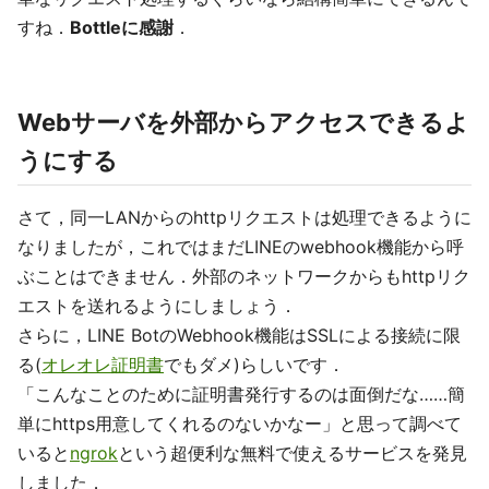
すね．
Bottleに感謝
．
Webサーバを外部からアクセスできるよ
うにする
さて，同一LANからのhttpリクエストは処理できるように
なりましたが，これではまだLINEのwebhook機能から呼
ぶことはできません．外部のネットワークからもhttpリク
エストを送れるようにしましょう．
さらに，LINE BotのWebhook機能はSSLによる接続に限
る(
オレオレ証明書
でもダメ)らしいです．
「こんなことのために証明書発行するのは面倒だな……簡
単にhttps用意してくれるのないかなー」と思って調べて
いると
ngrok
という超便利な無料で使えるサービスを発見
しました．