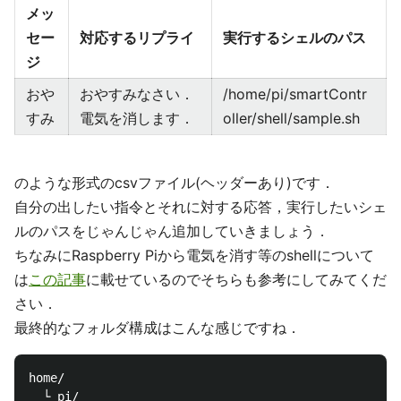
メッ
セー
対応するリプライ
実行するシェルのパス
ジ
おや
おやすみなさい．
/home/pi/smartContr
すみ
電気を消します．
oller/shell/sample.sh
のような形式のcsvファイル(ヘッダーあり)です．
自分の出したい指令とそれに対する応答，実行したいシェ
ルのパスをじゃんじゃん追加していきましょう．
ちなみにRaspberry Piから電気を消す等のshellについて
は
この記事
に載せているのでそちらも参考にしてみてくだ
さい．
最終的なフォルダ構成はこんな感じですね．
home/

  └ pi/
