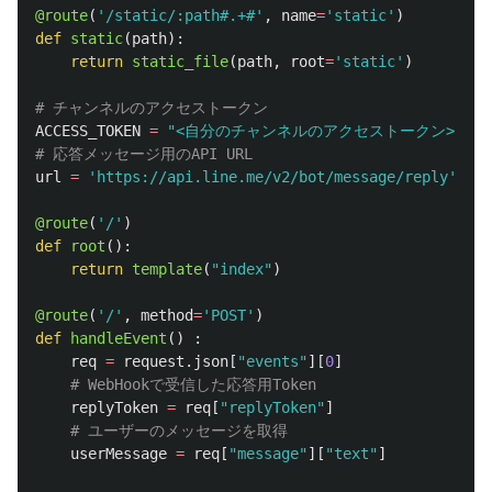
@route
(
'
/static/:path#.+#
'
,
name
=
'
static
'
)
def
static
(
path
):
return
static_file
(
path
,
root
=
'
static
'
)
ACCESS_TOKEN
=
"
<自分のチャンネルのアクセストークン>
"
url
=
'
https://api.line.me/v2/bot/message/reply
'
@route
(
'
/
'
)
def
root
():
return
template
(
"
index
"
)
@route
(
'
/
'
,
method
=
'
POST
'
)
def
handleEvent
()
:
req
=
request
.
json
[
"
events
"
][
0
]
replyToken
=
req
[
"
replyToken
"
]
userMessage
=
req
[
"
message
"
][
"
text
"
]