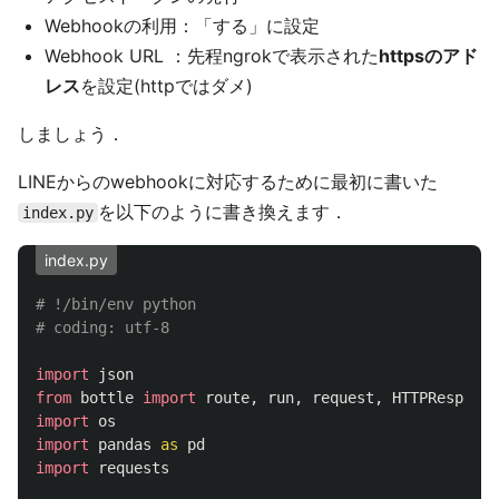
Webhookの利用：「する」に設定
Webhook URL ：先程ngrokで表示された
httpsのアド
レス
を設定(httpではダメ)
しましょう．
LINEからのwebhookに対応するために最初に書いた
を以下のように書き換えます．
index.py
index.py
# !/bin/env python

import
json
from
bottle
import
route
,
run
,
request
,
HTTPResponse
import
os
import
pandas
as
pd
import
requests