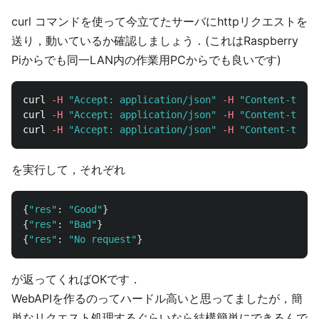
curl コマンドを使って今立てたサーバにhttpリクエストを
送り，動いているか確認しましょう．(これはRaspberry
Piからでも同一LAN内の作業用PCからでも良いです)
curl 
-H
"Accept: application/json"
-H
"Content-type:
curl 
-H
"Accept: application/json"
-H
"Content-type:
curl 
-H
"Accept: application/json"
-H
"Content-type:
を実行して，それぞれ
{
"
res
"
:
"
Good
"
}
{
"
res
"
:
"
Bad
"
}
{
"
res
"
:
"
No request
"
}
が返ってくればOKです．
WebAPIを作るのってハードル高いと思ってましたが，簡
単なリクエスト処理するぐらいなら結構簡単にできるんで