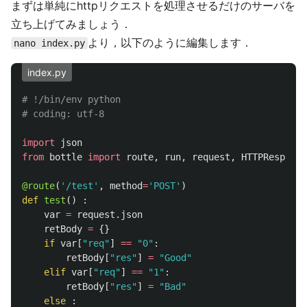
まずは単純にhttpリクエストを処理させるだけのサーバを
立ち上げてみましょう．
より，以下のように編集します．
nano index.py
index.py
# !/bin/env python

import
json
from
bottle
import
route
,
run
,
request
,
HTTPResponse
@route
(
'
/test
'
,
method
=
'
POST
'
)
def
test
()
:
var
=
request
.
json
retBody
=
{}
if
var
[
"
req
"
]
==
"
0
"
:
retBody
[
"
res
"
]
=
"
Good
"
elif
var
[
"
req
"
]
==
"
1
"
:
retBody
[
"
res
"
]
=
"
Bad
"
else
: