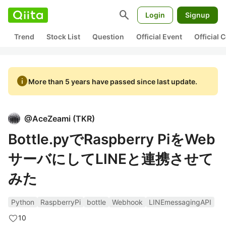
search
Login
Signup
Trend
Stock List
Question
Official Event
Official
info
More than 5 years have passed since last update.
@
AceZeami
(
TKR
)
Bottle.pyでRaspberry PiをWeb
サーバにしてLINEと連携させて
みた
Python
RaspberryPi
bottle
Webhook
LINEmessagingAPI
10