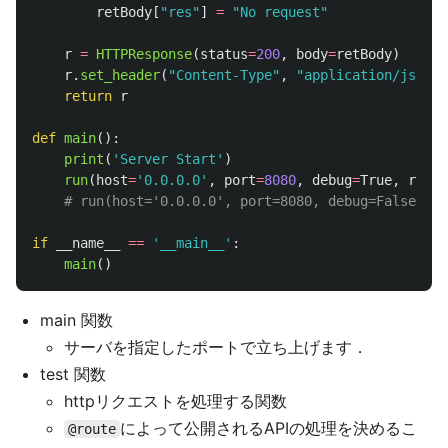
retBody
[
"
res
"
]
=
"
No request
"
r
=
HTTPResponse
(
status
=
200
,
body
=
retBody
)
r
.
set_header
(
"
Content-Type
"
,
"
application/json
"
)
return
r
def
main
():
print
(
'
Server Start
'
)
run
(
host
=
'
0.0.0.0
'
,
port
=
8080
,
debug
=
True
,
reloa
if
__name__
==
'
__main__
'
:
main
()
main 関数
サーバを指定したポートで立ち上げます．
test 関数
httpリクエストを処理する関数
によって公開されるAPIの処理を決めるこ
@route