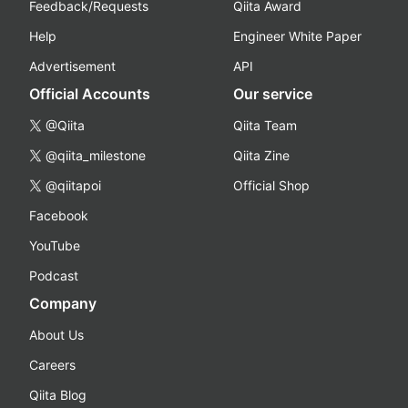
Feedback/Requests
Qiita Award
Help
Engineer White Paper
Advertisement
API
Official Accounts
Our service
@Qiita
Qiita Team
@qiita_milestone
Qiita Zine
@qiitapoi
Official Shop
Facebook
YouTube
Podcast
Company
About Us
Careers
Qiita Blog