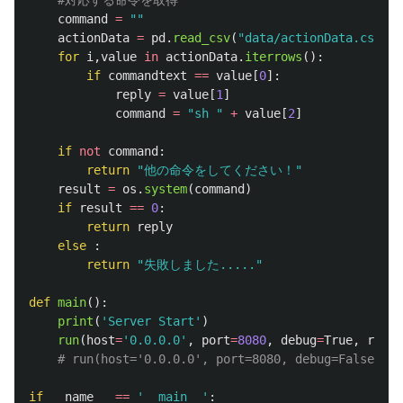
command
=
""
actionData
=
pd
.
read_csv
(
"
data/actionData.csv
"
)
for
i
,
value
in
actionData
.
iterrows
():
if
commandtext
==
value
[
0
]:
reply
=
value
[
1
]
command
=
"
sh 
"
+
value
[
2
]
if
not
command
:
return
"
他の命令をしてください！
"
result
=
os
.
system
(
command
)
if
result
==
0
:
return
reply
else
:
return
"
失敗しました.....
"
def
main
():
print
(
'
Server Start
'
)
run
(
host
=
'
0.0.0.0
'
,
port
=
8080
,
debug
=
True
,
reloa
if
__name__
==
'
__main__
'
: