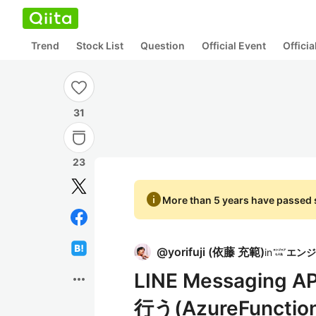
Trend
Stock List
Question
Official Event
Offici
31
23
info
More than 5 years have passed s
@
yorifuji
(
依藤 充範
)
in
LINE Messaging 
more_horiz
行う(AzureFunctio