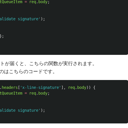
tQueueItem
=
req
.
body
;
alidate signature
'
);
};
エストが届くと、こちらの関数が実行されます。
のはこちらのコードです。
.
headers
[
'
x-line-signature
'
],
req
.
body
))
{
tQueueItem
=
req
.
body
;
alidate signature
'
);