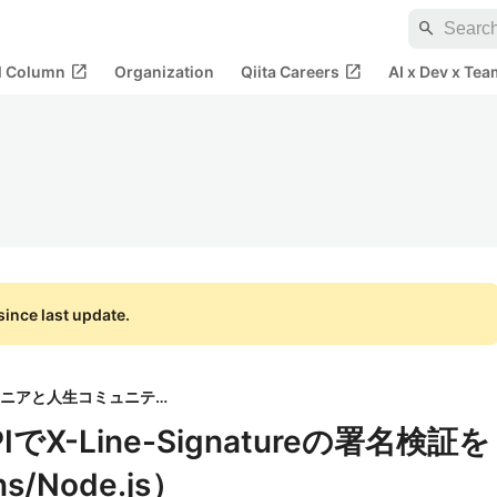
search
open_in_new
open_in_new
al Column
Organization
Qiita Careers
AI x Dev x Tea
ince last update.
エンジニアと人生コミュニティ
APIでX-Line-Signatureの署名検証を
ns/Node.js）