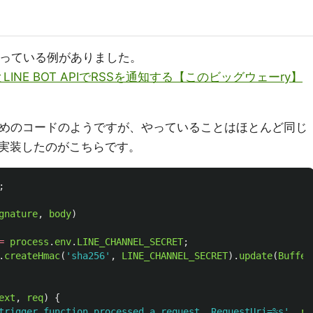
やっている例がありました。
LINE BOT APIでRSSを通知する【このビッグウェーry】
証のためのコードのようですが、やっていることはほとんど同じ
実装したのがこちらです。
;
gnature
,
body
)
=
process
.
env
.
LINE_CHANNEL_SECRET
;
.
createHmac
(
'
sha256
'
,
LINE_CHANNEL_SECRET
).
update
(
Buffer
ext
,
req
)
{
trigger function processed a request. RequestUri=%s
'
,
re