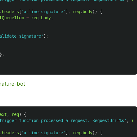
.
headers
[
'
x-line-signature
'
],
req
.
body
))
{
tQueueItem
=
req
.
body
;
alidate signature
'
);
};
gnature-bot
ext
,
req
)
{
trigger function processed a request. RequestUri=%s
'
,
re
.
headers
[
'
x-line-signature
'
],
req
.
body
))
{