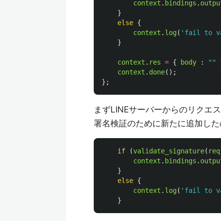
context
.
bindings
.
outpu
}
else
{
context
.
log
(
'
fail to v
}
context
.
res
=
{
body
:
""
context
.
done
();
};
まずLINEサーバーからのリク
署名検証のために新たに追加した
if 
(
validate_signature
(
req
context
.
bindings
.
outpu
}
else
{
context
.
log
(
'
fail to v
}