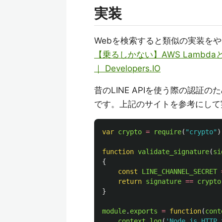
実装
Webを検索すると類似の実装を
【乗るしかない】AWS Lambdaと
｜ Developers.IO
昔のLINE APIを使う際の認
です。上記のサイトを参考にして
var
crypto
=
require
(
"
crypto
"
)
function
validate_signature
(
si
{
const
LINE_CHANNEL_SECRET
return
signature
==
crypto
}
module
.
exports
=
function
(
cont
context
.
log
(
'
Node.js HTTP 