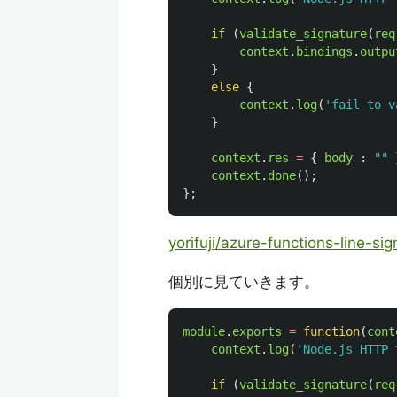
if 
(
validate_signature
(
req
context
.
bindings
.
outpu
}
else
{
context
.
log
(
'
fail to v
}
context
.
res
=
{
body
:
""
context
.
done
();
};
yorifuji/azure-functions-line-si
個別に見ていきます。
module
.
exports
=
function
(
cont
context
.
log
(
'
Node.js HTTP 
if 
(
validate_signature
(
req