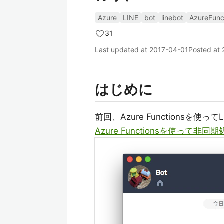
Azure
LINE
bot
linebot
AzureFunc
31
Last updated at
2017-04-01
Posted at
はじめに
前回、Azure Functionsを使って
Azure Functionsを使って非同