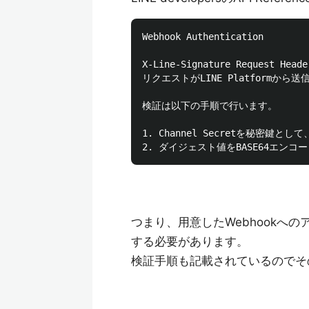
Webhook Authentication

X-Line-Signature Request
リクエストがLINE Platformか
検証は以下の手順で行います。

1. Channel Secretを秘密鍵とし
つまり、用意したWebhookへ
する必要があります。
検証手順も記載されているのでそ