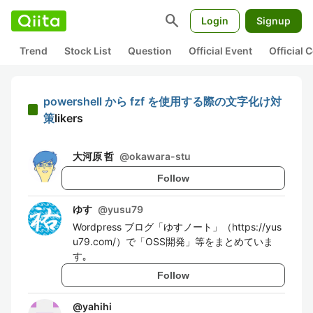
search
Login
Signup
Trend
Stock List
Question
Official Event
Official
powershell から fzf を使用する際の文字化け対
策
likers
大河原 哲
@
okawara-stu
Follow
ゆす
@
yusu79
Wordpress ブログ「ゆすノート」（https://yus
u79.com/）で「OSS開発」等をまとめていま
す｡
Follow
@
yahihi