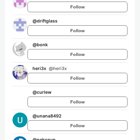
Follow
@
driftglass
Follow
@
bonk
Follow
heri3x
@
heri3x
Follow
@
curlew
Follow
@
unana8492
Follow
@
nekonyn