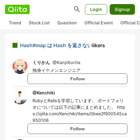
search
Login
Signup
Trend
Stock List
Question
Official Event
Official
Hash#map は Hash を返さない
likers
くりかん
@
KanjiKurita
独身イケメンエンジニア
Follow
@
Kenchiki
RubyとRailsを学習しています。 ポートフォリ
オについては以下の記事にまとめました。 http
s://qiita.com/Kenchiki/items/0bee2f900545ca
950106
Follow