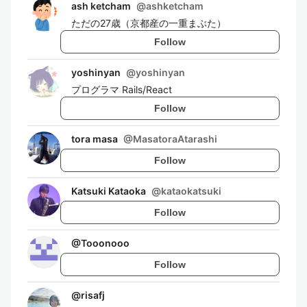
ash ketcham
@
ashketcham
ただの27歳（京都産の一重まぶた）
Follow
yoshinyan
@
yoshinyan
プログラマ Rails/React
Follow
tora masa
@
MasatoraAtarashi
Follow
Katsuki Kataoka
@
kataokatsuki
Follow
@
Tooonooo
Follow
@
risafj