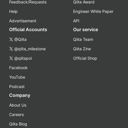
Feedback/Requests
Qiita Award
Help
Engineer White Paper
Advertisement
API
Official Accounts
Our service
@Qiita
Qiita Team
@qiita_milestone
Qiita Zine
@qiitapoi
Official Shop
Facebook
YouTube
Podcast
Company
About Us
Careers
Qiita Blog