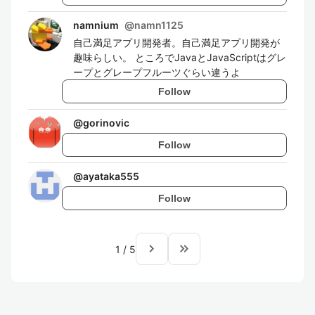
namnium
@
namn1125
自己満足アプリ開発者。自己満足アプリ開発が
趣味らしい。 ところでJavaとJavaScriptはグレ
ープとグレープフルーツぐらい違うよ
Follow
@
gorinovic
Follow
@
ayataka555
Follow
navigate_next
keyboard_double_arrow_right
1
/
5