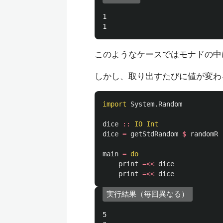
1

このようなケースではモナドの中
しかし、取り出すたびに値が変わ
import
System.Random
dice
::
IO
Int
dice
=
getStdRandom
$
randomR
main
=
do
print
=<<
dice
print
=<<
dice
実行結果（毎回異なる）
5
