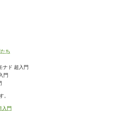
間たち
alモナド 超入門
超入門
門
す。
 超入門