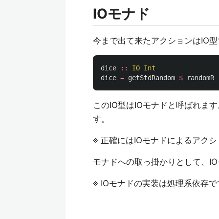
IOモナド
今まで出て来たアクションはIO型
dice
::
IO
Int
dice
=
getStdRandom
$
randomR
このIO型はIOモナドと呼ばれま
す。
※ 正確にはIOモナドによるアク
モナドへの取っ掛かりとして、I
※ IOモナドの実装は処理系依存