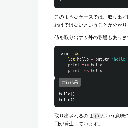
このようなケースでは、取り出す
わけではないということが分かり
値を取り出す以外の影響もありま
main
=
do
let
hello
=
putStr
"hello"
print
=<<
hello
print
=<<
hello
実行結果
hello()

取り出されるのは
という意味
()
用が発生しています。