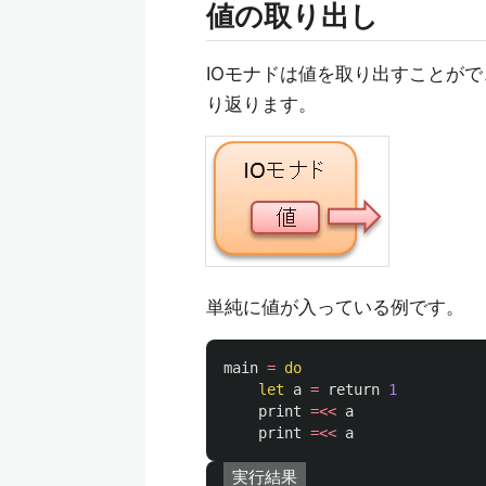
値の取り出し
IOモナドは値を取り出すことが
り返ります。
単純に値が入っている例です。
main
=
do
let
a
=
return
1
print
=<<
a
print
=<<
a
実行結果