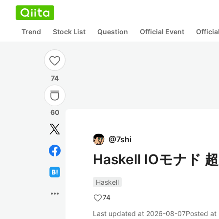
Trend
Stock List
Question
Official Event
Offici
74
60
@
7shi
Haskell IOモナド 
Haskell
more_horiz
74
Last updated at
2026-08-07
Posted at