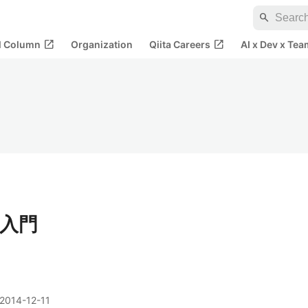
search
open_in_new
open_in_new
al Column
Organization
Qiita Careers
AI x Dev x Tea
超入門
2014-12-11