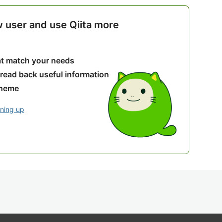
w user and use Qiita more
hat match your needs
 read back useful information
theme
gning up