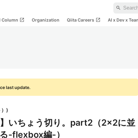
search
open_in_new
open_in_new
al Column
Organization
Qiita Careers
AI x Dev x Tea
ce last update.
ト）
)
いちょう切り。part2（2×2に並
flexbox編-）