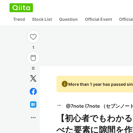
Trend
Stock List
Question
Official Event
Offici
1
0
info
More than 1 year has passed sin
@
7note
(
7note （セブンノー
【初心者でもわかる】
more_horiz
べた要素に隙間を作る-